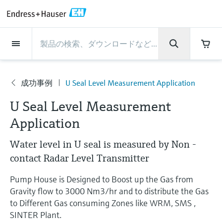
Back
Back
Back
Back
Back
Back
Back
Back
Back
Back
Back
Back
Back
Back
Back
Back
Back
Back
Back
Back
Back
Back
Back
Back
Back
Back
Back
Back
Back
Back
Back
Back
Back
Back
インダストリー
インダストリー
インダストリー
インダストリー
インダストリー
インダストリー
インダストリー
インダストリー
インダストリー
計装サービス
計装サービス
計装サービス
計装サービス
計装サービス
計装サービス
サポート
会社情報
会社情報
会社情報
会社情報
会社情報
会社情報
会社情報
会社情報
製品
製品
製品
製品
製品
製品
製品
製品
製品
製品
製品
流量計
レベル計・レベルスイッ
水質分析
温度計
圧力 / 差圧伝送器
記録計・システム製品
化学成分の光学式分析
Netilion IIoT
計装サービス
エンジニアリングサービ
サポートサービスおよび
計測器のメンテナンス
パフォーマンス最適化サー
インダストリー
サポート
会社情報
Endress+Hauserについて
プロダクトセンターの役
ケイパビリティ
ニュース＆ストーリー
イベント & トレーニング
キャリア
チ
ス
教育サービス
ビス
割
成功事例
U Seal Level Measurement Application
流量計
電磁流量計
pHセンサおよび変換器
温度伝送器
絶対圧およびゲージ圧測定
データマネージャ＆データロガー
TDLASとQF分析装置
Netilion Value
エンジニアリングサービス
検証サービス
食品 & 飲料産業
カスタマーサポート
Endress+Hauserについて
会社概要
プロセスの安全性
ニュース＆ストーリー概要
トレーニング
募集中の職種を見る
会
サポートハブ：Endress+Hauserのサポート
レーダーレベル計
計器新規調整
計測器サポート
測定性能分析
Endress+Hauser Level+Pressure
U Seal Level Measurement
社
に必要な情報を一括提供
レベル計・レベルスイッチ
コリオリ質量流量計
Conductivity sensors & transmitters
産業用温度計
差圧測定
プロセス表示器およびコントロー
ラマン分光システム
Netilion Health
サポートサービスおよび教育サー
現地校正サービス
水処理・排水処理
プロダクトセンターの役割
エンドレスハウザー ジャパン
サイバーセキュリティ
すべての記事
セミナー
Endress+Hauserで働く
情
Application
ルユニット
ビス
報
音叉式レベルスイッチ
産業プロジェクト管理サービス
スマートサポートコネクト
校正周期の最適化
Endress+Hauser Flow
ダウンロード
水質分析
超音波流量計
濁度センサ & 変換器
サーモウェル
製品一覧
排出ガス監視ソリューション
Netilion Analytics
プロセスアナライザサービス
石油・ガス／海事産業
ケイパビリティ
財務成績
プロジェクトのプロセスオートメ
プレスリリース
展示会
その他の採用情報
Water level in U seal is measured by Non -
取扱説明書、カタログ、ソフトウェア、ビ
電源およびバリア
計測器のメンテナンス
ーション
ガイドレーダーレベル計
延長保証
プロセス計装トレーニング講座
ダイナミックインストールベース
Endress+Hauser Liquid Analysis
デオ、認定書、その他さまざまなドキュメ
contact Radar Level Transmitter
温度計
渦流量計
塩素センサ & 変換器
高温用温度計
粒子計測機器
Netilionライブラリ
計測機器の修理
ライフサイエンス
導入事例
グループ経営陣
クイックファクト
オンラインセミナー
ントの検索、ダウンロードが可能です。
分析
Job opportunities at Analytik Jena
ワイヤレスHART ソリューション
パフォーマンス最適化サービス
My Endress+Hauser
超音波式レベル計
Temperature+System Products
Pump House is Designed to Boost up the Gas from
学ぶ
圧力 / 差圧伝送器
熱式質量流量計
溶存酸素センサおよび変換器
サニタリ温度計
デジタルアナライザソリューショ
Netilion Inventory
化学産業：サステナブルな成功の
ニュース＆ストーリー
沿革
メディア素材
サミット
Gravity flow to 3000 Nm3/hr and to distribute the Gas
Job opportunities with Innovative
ゲートウェイ & モデム
ン
View all
パートナー
B2B インテグレーション
to Different Gas consuming Zones like WRM, SMS ,
静電容量式レベル計
Endress+Hauser Digital Solutions
Sensor Technology IST AG
ラーニングセンター
記録計・システム製品
差圧流量測定
実験器具
一体型温度計
Netilion Connect
イベント & トレーニング
企業文化と価値感
プレスイベント
ネットワーキング
SINTER Plant.