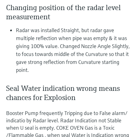
ー）
Changing position of the radar level
意思決定に活用できるプロセスの
機器固有の情報とドキュメント（取扱説明
Memosens technology
製品一覧
書、技術仕様書、後継製品、スペアパー
見える化で実現するオペレーショ
measurement
ツ）を見つける
ナルエクセレンス
製品一覧
Radar was installed Straight, but radar gave
スペアパーツの検索
multiple reflection when pipe was empty & it was
製品ルート、注文コード、またはシリアル
giving 100% value. Changed Nozzle Angle Slightly,
番号から予備部品を検索
to focus towards middle of the Curvature so that it
gave strong reflection from Curvature starting
point.
Seal Water indication wrong means
chances for Explosion
Booster Pump frequently Tripping due to False alarm/
indicatio by Radar level. Radar Indication not Stable
when U seal is empty. COKE OVEN Gas is a Toxic
/Flammable Gas , when seal Water is Indication wrong