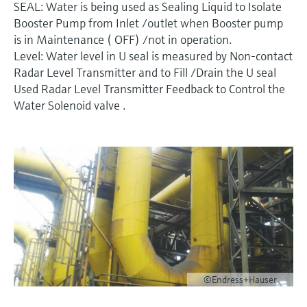
Endress+Hauserのラーニングプラットフォ
SEAL: Water is being used as Sealing Liquid to Isolate
ハンドヘルドコミュニケータ
プロセスガスアナライザ
電力とエネルギー産業
静圧レベル測定
Endress+Hauser Optical Analysis
Job opportunities at
ームなら、場所を問わず、最新技術を効率
Booster Pump from Inlet /outlet when Booster pump
化学成分の光学式分析
製品一覧
自動ウォーターサンプラ
温度スイッチ
Netilion Device Viewer
キャリア
サステナビリティ
イベント & トレーニング ファイ
的に学べます。豊富なコースとリソース
Endress+Hauser SICK
is in Maintenance ( OFF) /not in operation.
Energy managers & application
大気質計測機器
鉱業、鉄鋼産業：持続可能な未来
ンダ
導電率式レベル計
Endress+Hauser SICK
で、あなたのスキルアップを力強くサポー
Level: Water level in U seal is measured by Non-contact
Netilion IIoT
TOC, COD & SAC アナライザ
表面温度計
Netilion Water
関連会社
トします。
managers
を引き出す
イベント & トレーニング
Radar Level Transmitter and to Fill /Drain the U seal
煙検出器
フロート式レベルスイッチ
研修、セミナー、展示会、サミット、オン
Used Radar Level Transmitter Feedback to Control the
ソフトウェア
ORP（酸化 還元 電位）センサお
ケーブル付プローブ
ラインセミナーなど、さまざまなイベント
サージアレスタ
ユーティリティ - 蒸気ソリューシ
Water Solenoid valve .
からお選びください。
よび変換器
視程測定装置
放射線式レベル計
ョン
マルチポイント温度計
製品一覧
汚泥界面センサおよび変換器
overheight detectors（車両の高さ
パドル式レベルスイッチ
製品ツール
製品一覧
超過検出器）
すべての業界の注目
栄養塩測定用アナライザ & センサ
サーボ式レベル計
製品ファインダ
製品一覧
製品の特性から、製品を検索できます。
産業市場向けの持続可能性ソリュ
金属測定用アナライザ
機械式レベル計
ーション
製品選定ツール『Applicator』
プロセスフォトメータ
用途に応じて製品を検索・選定・構成
マイクロ波バリアレベル測定
プロセス産業を変革するデジタル
©Endress+Hauser
の力
Device Viewer（デバイス ビューワ
マイクロ波透過による測定
圧力を使用したレベル測定