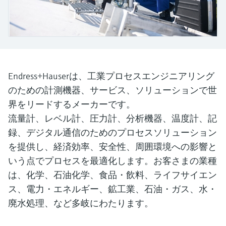
Endress+Hauserのラーニングプラットフォ
ハンドヘルドコミュニケータ
プロセスガスアナライザ
電力とエネルギー産業
静圧レベル測定
Endress+Hauser Optical Analysis
Job opportunities at
ームなら、場所を問わず、最新技術を効率
化学成分の光学式分析
製品一覧
自動ウォーターサンプラ
温度スイッチ
Netilion Device Viewer
キャリア
サステナビリティ
イベント & トレーニング ファイ
的に学べます。豊富なコースとリソース
Endress+Hauser SICK
Energy managers & application
大気質計測機器
鉱業、鉄鋼産業：持続可能な未来
ンダ
導電率式レベル計
Endress+Hauser SICK
で、あなたのスキルアップを力強くサポー
Netilion IIoT
TOC, COD & SAC アナライザ
表面温度計
Netilion Water
関連会社
トします。
managers
を引き出す
イベント & トレーニング
煙検出器
フロート式レベルスイッチ
研修、セミナー、展示会、サミット、オン
ソフトウェア
ORP（酸化 還元 電位）センサお
ケーブル付プローブ
ラインセミナーなど、さまざまなイベント
サージアレスタ
ユーティリティ - 蒸気ソリューシ
Endress+Hauserは、工業プロセスエンジニアリング
からお選びください。
よび変換器
視程測定装置
放射線式レベル計
ョン
のための計測機器、サービス、ソリューションで世
マルチポイント温度計
製品一覧
界をリードするメーカーです。
汚泥界面センサおよび変換器
overheight detectors（車両の高さ
パドル式レベルスイッチ
製品ツール
流量計、レベル計、圧力計、分析機器、温度計、記
製品一覧
超過検出器）
すべての業界の注目
録、デジタル通信のためのプロセスソリューション
栄養塩測定用アナライザ & センサ
サーボ式レベル計
製品ファインダ
を提供し、経済効率、安全性、周囲環境への影響と
製品一覧
製品の特性から、製品を検索できます。
産業市場向けの持続可能性ソリュ
いう点でプロセスを最適化します。お客さまの業種
金属測定用アナライザ
機械式レベル計
ーション
は、化学、石油化学、食品・飲料、ライフサイエン
製品選定ツール『Applicator』
ス、電力・エネルギー、鉱工業、石油・ガス、水・
プロセスフォトメータ
用途に応じて製品を検索・選定・構成
マイクロ波バリアレベル測定
プロセス産業を変革するデジタル
廃水処理、など多岐にわたります。
の力
Device Viewer（デバイス ビューワ
マイクロ波透過による測定
圧力を使用したレベル測定