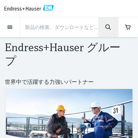
Back
Back
Back
Back
Back
Back
Back
Back
Back
Back
Back
Back
Back
Back
Back
Back
Back
Back
Back
Back
Back
Back
Back
Back
Back
Back
Back
Back
Back
Back
Back
Back
Back
Back
インダストリー
インダストリー
インダストリー
インダストリー
インダストリー
インダストリー
インダストリー
インダストリー
インダストリー
計装サービス
計装サービス
計装サービス
計装サービス
計装サービス
計装サービス
サポート
会社情報
会社情報
会社情報
会社情報
会社情報
会社情報
会社情報
会社情報
製品
製品
製品
製品
製品
製品
製品
製品
製品
製品
製品
流量計
レベル計・レベルスイッ
水質分析
温度計
圧力 / 差圧伝送器
記録計・システム製品
化学成分の光学式分析
Netilion IIoT
計装サービス
エンジニアリングサービ
サポートサービスおよび
計測器のメンテナンス
パフォーマンス最適化サー
インダストリー
サポート
会社情報
Endress+Hauserについて
プロダクトセンターの役
ケイパビリティ
ニュース＆ストーリー
イベント & トレーニング
キャリア
Endress+Hauser グルー
チ
ス
教育サービス
ビス
割
流量計
電磁流量計
pHセンサおよび変換器
温度伝送器
絶対圧およびゲージ圧測定
データマネージャ＆データロガー
TDLASとQF分析装置
Netilion Value
エンジニアリングサービス
検証サービス
食品 & 飲料産業
カスタマーサポート
Endress+Hauserについて
会社概要
プロセスの安全性
ニュース＆ストーリー概要
トレーニング
募集中の職種を見る
プ
サポートハブ：Endress+Hauserのサポート
レーダーレベル計
計器新規調整
計測器サポート
測定性能分析
Endress+Hauser Level+Pressure
に必要な情報を一括提供
レベル計・レベルスイッチ
コリオリ質量流量計
Conductivity sensors & transmitters
産業用温度計
差圧測定
プロセス表示器およびコントロー
ラマン分光システム
Netilion Health
サポートサービスおよび教育サー
現地校正サービス
水処理・排水処理
プロダクトセンターの役割
エンドレスハウザー ジャパン
サイバーセキュリティ
すべての記事
セミナー
Endress+Hauserで働く
ルユニット
ビス
音叉式レベルスイッチ
産業プロジェクト管理サービス
スマートサポートコネクト
校正周期の最適化
Endress+Hauser Flow
ダウンロード
世界中で活躍する力強いパートナー
水質分析
超音波流量計
濁度センサ & 変換器
サーモウェル
製品一覧
排出ガス監視ソリューション
Netilion Analytics
プロセスアナライザサービス
石油・ガス／海事産業
ケイパビリティ
財務成績
プロジェクトのプロセスオートメ
プレスリリース
展示会
その他の採用情報
取扱説明書、カタログ、ソフトウェア、ビ
電源およびバリア
計測器のメンテナンス
ーション
ガイドレーダーレベル計
延長保証
プロセス計装トレーニング講座
ダイナミックインストールベース
Endress+Hauser Liquid Analysis
デオ、認定書、その他さまざまなドキュメ
温度計
渦流量計
塩素センサ & 変換器
高温用温度計
粒子計測機器
Netilionライブラリ
計測機器の修理
ライフサイエンス
導入事例
グループ経営陣
クイックファクト
オンラインセミナー
ントの検索、ダウンロードが可能です。
分析
Job opportunities at Analytik Jena
ワイヤレスHART ソリューション
パフォーマンス最適化サービス
My Endress+Hauser
超音波式レベル計
Temperature+System Products
学ぶ
圧力 / 差圧伝送器
熱式質量流量計
溶存酸素センサおよび変換器
サニタリ温度計
デジタルアナライザソリューショ
Netilion Inventory
化学産業：サステナブルな成功の
ニュース＆ストーリー
沿革
メディア素材
サミット
Job opportunities with Innovative
ゲートウェイ & モデム
ン
View all
パートナー
B2B インテグレーション
静電容量式レベル計
Endress+Hauser Digital Solutions
Sensor Technology IST AG
ラーニングセンター
記録計・システム製品
差圧流量測定
実験器具
一体型温度計
Netilion Connect
イベント & トレーニング
企業文化と価値感
プレスイベント
ネットワーキング