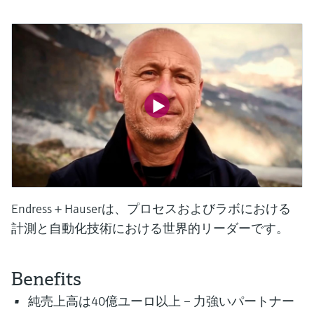
ー）
意思決定に活用できるプロセスの
機器固有の情報とドキュメント（取扱説明
Memosens technology
製品一覧
書、技術仕様書、後継製品、スペアパー
見える化で実現するオペレーショ
ツ）を見つける
ナルエクセレンス
製品一覧
スペアパーツの検索
製品ルート、注文コード、またはシリアル
番号から予備部品を検索
Endress＋Hauserは、プロセスおよびラボにおける
計測と自動化技術における世界的リーダーです。
Benefits
純売上高は40億ユーロ以上 – 力強いパートナー