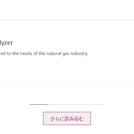
危険場所で使用する
IECEx / ATEX / CNEx 
lyzer
red to the needs of the natural gas industry
危険場所で使用する
CSA Class I, Division 2
CSA Class I, ゾーン 2
さらに読み込む