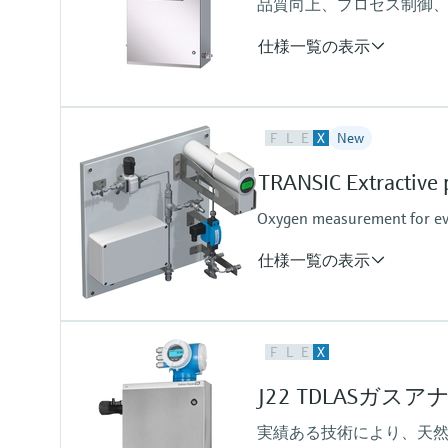
品質向上、プロセス制御、
仕様一覧の表示
被分析および測定範囲
F
L
E
X
New
H2S（硫化水素）：
0～10 ppmv
TRANSIC Extractive 
0～500 ppmv
その他の範囲は要問い合わせ
Oxygen measurement for eve
仕様一覧の表示
測定変数
F
L
E
X
O2
測定範囲
J22 TDLASガス
O2：
0 vol. % ... 5 vol. %
実績ある技術により、天然
0 vol. % ... 25 vol. %