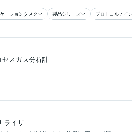
プリケーションタスク
製品シリーズ
プロトコル / 
P プロセスガス分析計
鼻
周囲温度範囲
−20 °C～+60 °C
スアナライザ
-%