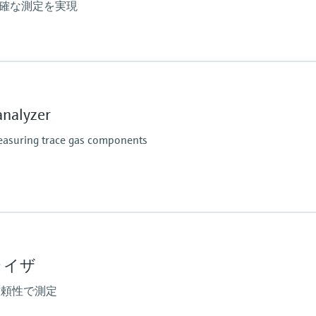
正確な測定を実現
危険場所で使用する
ATEX / IECEx /UKEx
PESO / KCs / JPNEx 
nalyzer
INMETRO ゾーン 1
CNEx ゾーン 1
measuring trace gas components
CSA Class I、Division 1
CSA Class I、ゾーン 1
危険場所で使用する
CSA Class I, Division 2
CSA Class I, ゾーン 2
ライザ
信頼性で測定