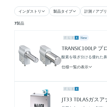
インダストリ
製品タイプ
計測 / ア
7
製品
F
L
E
X
New
TRANSIC100L
酸素を嗅ぎ分ける優れた
仕様一覧の表示
測定変数
F
L
E
X
O2
測定範囲
JT33 TDLASガ
O2：0～5 Vol.-% / 0～100 Vol.