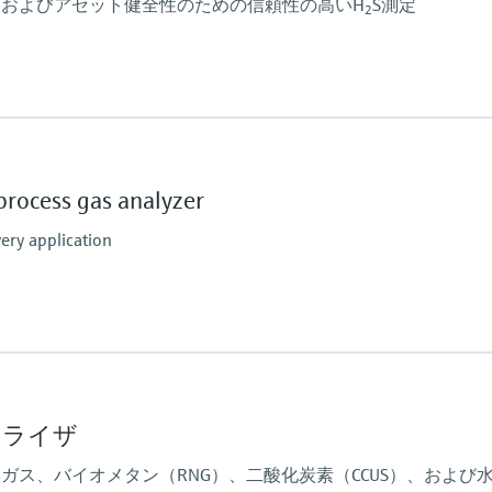
およびアセット健全性のための信頼性の高いH
S測定
2
危険場所で使用する
ATEX/IECEx/UKEx ゾ
PESO / KTL / JPNEx
process gas analyzer
INMETRO ゾーン 1
CNEx ゾーン 1
ry application
CSA Class I, Division 1
CSA Class I, ゾーン 1
周囲温度範囲
-20 °C ... +60 °C
必要に応じてシステ
アナライザ
ガス、バイオメタン（RNG）、二酸化炭素（CCUS）、および