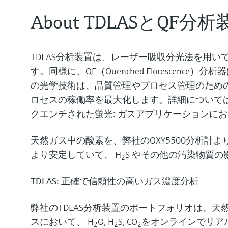
About TDLASとQF分析
TDLAS分析装置は、レーザー吸収分光法を用い
す。同様に、QF（Quenched Floresce
の光学技術は、品質管理やプロセス管理のため
ロセスの稼働率を最大化します。詳細について
クエンチされた蛍光: ガスアプリケーションにお
天然ガス中の酸素を、弊社のOXY5500分析
より安定していて、 H
S やその他の汚染物質
2
TDLAS: 正確で信頼性の高いガス濃度分析
弊社のTDLAS分析装置のポートフォリオは、
スにおいて、 H
O, H
S, CO
をオンラインでリア
2
2
2