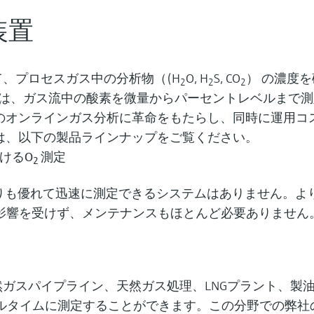
装置
て、プロセスガス中の分析物（(H
O, H
S, CO
） の濃度
2
2
2
nce）分析器は、ガス流中の酸素を微量からパーセントレベルま
のオンラインガス分析に革命をもたらし、同時に運用コ
は、以下の製品ラインナップをご覧ください。
けるO
測定
2
計よりも優れて迅速に測定できるシステムはありません。
の影響を受けず、メンテナンスもほとんど必要ありません
天然ガスパイプライン、天然ガス処理、LNGプラント、製
ルタイムに測定することができます。この分野での弊社