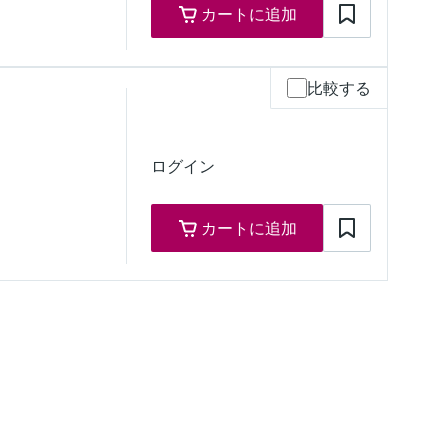
カートに追加
比較する
ための認定
/ KCs / CCOE / JPNEx ゾーン 1
ログイン
カートに追加
ための認定