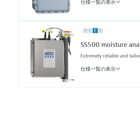
仕様一覧の表示
測定変数
F
L
E
X
濃度
セル圧力
SS500 moisture ana
セル温度
Extremely reliable and tailo
仕様一覧の表示
測定変数
濃度
露点
セル圧力
セル温度