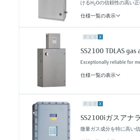
けるH
Oの信頼性の高い
2
0 vol. % ... 100 %
仕様一覧の表示
測定変数
F
L
E
X
濃度
露点
SS2100 TDLAS gas a
セル圧力
セル温度
Exceptionally reliable for 
仕様一覧の表示
測定変数
F
L
E
X
濃度
セル圧力
SS2100iガスアナ
セル温度
微量ガス成分を特に高い