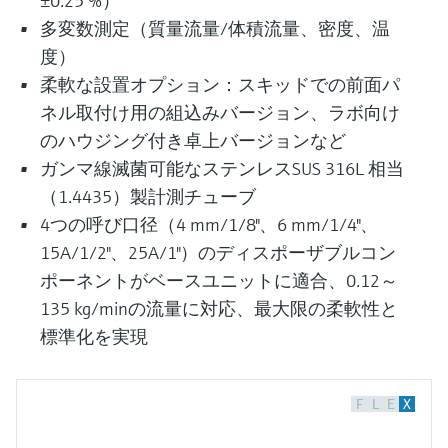
±0.25 %）
多変数測定（質量流量/体積流量、密度、温
度）
柔軟な設置オプション：スキッドでの前面パ
ネル取付け用の組込みバージョン、ラボ向け
のハウジング付き卓上バージョンなど
ガンマ線滅菌可能なステンレスSUS 316L 相当
（1.4435）製計測チューブ
4つの呼び口径（4 mm/1/8"、6 mm/1/4"、
15A/1/2"、25A/1"）のディスポーザブルコン
ポーネントがベースユニットに適合、0.12～
135 kg/minの流量に対応、最大限の柔軟性と
標準化を実現
F
L
E
X