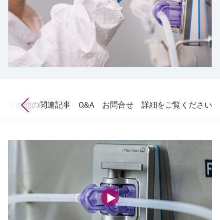
ー）
意思決定に活用できるプロセスの
機器固有の情報とドキュメント（取扱説明
Memosens technology
製品一覧
書、技術仕様書、後継製品、スペアパー
見える化で実現するオペレーショ
ツ）を見つける
ナルエクセレンス
製品一覧
スペアパーツの検索
製品ルート、注文コード、またはシリアル
番号から予備部品を検索
その他の関連記事
Q&A
お問合せ
詳細をご覧ください