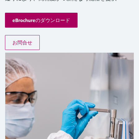
Endress+Hauserのラーニングプラットフォ
ハンドヘルドコミュニケータ
プロセスガスアナライザ
電力とエネルギー産業
静圧レベル測定
Endress+Hauser Optical Analysis
Job opportunities at
ームなら、場所を問わず、最新技術を効率
化学成分の光学式分析
製品一覧
自動ウォーターサンプラ
温度スイッチ
Netilion Device Viewer
キャリア
サステナビリティ
イベント & トレーニング ファイ
的に学べます。豊富なコースとリソース
Endress+Hauser SICK
Energy managers & application
大気質計測機器
鉱業、鉄鋼産業：持続可能な未来
ンダ
導電率式レベル計
Endress+Hauser SICK
eBrochureのダウンロード
で、あなたのスキルアップを力強くサポー
Netilion IIoT
TOC, COD & SAC アナライザ
表面温度計
Netilion Water
関連会社
トします。
managers
を引き出す
イベント & トレーニング
煙検出器
フロート式レベルスイッチ
研修、セミナー、展示会、サミット、オン
お問合せ
ソフトウェア
ORP（酸化 還元 電位）センサお
ケーブル付プローブ
ラインセミナーなど、さまざまなイベント
サージアレスタ
ユーティリティ - 蒸気ソリューシ
からお選びください。
よび変換器
視程測定装置
放射線式レベル計
ョン
マルチポイント温度計
製品一覧
汚泥界面センサおよび変換器
overheight detectors（車両の高さ
パドル式レベルスイッチ
製品ツール
製品一覧
超過検出器）
すべての業界の注目
栄養塩測定用アナライザ & センサ
サーボ式レベル計
製品ファインダ
製品一覧
製品の特性から、製品を検索できます。
産業市場向けの持続可能性ソリュ
金属測定用アナライザ
機械式レベル計
ーション
製品選定ツール『Applicator』
プロセスフォトメータ
用途に応じて製品を検索・選定・構成
マイクロ波バリアレベル測定
プロセス産業を変革するデジタル
の力
Device Viewer（デバイス ビューワ
マイクロ波透過による測定
圧力を使用したレベル測定