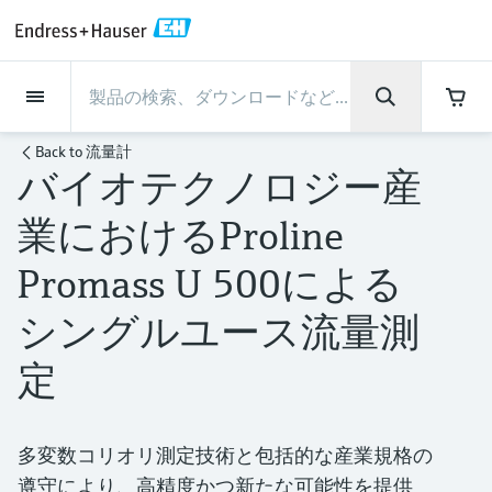
Back
Back
Back
Back
Back
Back
Back
Back
Back
Back
Back
Back
Back
Back
Back
Back
Back
Back
Back
Back
Back
Back
Back
Back
Back
Back
Back
Back
Back
Back
Back
Back
Back
Back
インダストリー
インダストリー
インダストリー
インダストリー
インダストリー
インダストリー
インダストリー
インダストリー
インダストリー
計装サービス
計装サービス
計装サービス
計装サービス
計装サービス
計装サービス
サポート
会社情報
会社情報
会社情報
会社情報
会社情報
会社情報
会社情報
会社情報
製品
製品
製品
製品
製品
製品
製品
製品
製品
製品
製品
流量計
レベル計・レベルスイッ
水質分析
温度計
圧力 / 差圧伝送器
記録計・システム製品
化学成分の光学式分析
Netilion IIoT
計装サービス
エンジニアリングサービ
サポートサービスおよび
計測器のメンテナンス
パフォーマンス最適化サー
インダストリー
サポート
会社情報
Endress+Hauserについて
プロダクトセンターの役
ケイパビリティ
ニュース＆ストーリー
イベント & トレーニング
キャリア
Back to
流量計
チ
ス
教育サービス
ビス
割
バイオテクノロジー産
流量計
電磁流量計
pHセンサおよび変換器
温度伝送器
絶対圧およびゲージ圧測定
データマネージャ＆データロガー
TDLASとQF分析装置
Netilion Value
エンジニアリングサービス
検証サービス
食品 & 飲料産業
カスタマーサポート
Endress+Hauserについて
会社概要
プロセスの安全性
ニュース＆ストーリー概要
トレーニング
募集中の職種を見る
サポートハブ：Endress+Hauserのサポート
レーダーレベル計
計器新規調整
計測器サポート
測定性能分析
Endress+Hauser Level+Pressure
業におけるProline
に必要な情報を一括提供
レベル計・レベルスイッチ
コリオリ質量流量計
Conductivity sensors & transmitters
産業用温度計
差圧測定
プロセス表示器およびコントロー
ラマン分光システム
Netilion Health
サポートサービスおよび教育サー
現地校正サービス
水処理・排水処理
プロダクトセンターの役割
エンドレスハウザー ジャパン
サイバーセキュリティ
すべての記事
セミナー
Endress+Hauserで働く
Promass U 500による
ルユニット
ビス
音叉式レベルスイッチ
産業プロジェクト管理サービス
スマートサポートコネクト
校正周期の最適化
Endress+Hauser Flow
ダウンロード
水質分析
超音波流量計
濁度センサ & 変換器
サーモウェル
製品一覧
排出ガス監視ソリューション
Netilion Analytics
プロセスアナライザサービス
石油・ガス／海事産業
ケイパビリティ
財務成績
プロジェクトのプロセスオートメ
プレスリリース
展示会
その他の採用情報
取扱説明書、カタログ、ソフトウェア、ビ
シングルユース流量測
電源およびバリア
計測器のメンテナンス
ーション
ガイドレーダーレベル計
延長保証
プロセス計装トレーニング講座
ダイナミックインストールベース
Endress+Hauser Liquid Analysis
デオ、認定書、その他さまざまなドキュメ
温度計
渦流量計
塩素センサ & 変換器
高温用温度計
粒子計測機器
Netilionライブラリ
計測機器の修理
ライフサイエンス
導入事例
グループ経営陣
クイックファクト
オンラインセミナー
ントの検索、ダウンロードが可能です。
分析
定
Job opportunities at Analytik Jena
ワイヤレスHART ソリューション
パフォーマンス最適化サービス
My Endress+Hauser
超音波式レベル計
Temperature+System Products
学ぶ
圧力 / 差圧伝送器
熱式質量流量計
溶存酸素センサおよび変換器
サニタリ温度計
デジタルアナライザソリューショ
Netilion Inventory
化学産業：サステナブルな成功の
ニュース＆ストーリー
沿革
メディア素材
サミット
Job opportunities with Innovative
ゲートウェイ & モデム
ン
View all
パートナー
B2B インテグレーション
静電容量式レベル計
Endress+Hauser Digital Solutions
多変数コリオリ測定技術と包括的な産業規格の
Sensor Technology IST AG
ラーニングセンター
記録計・システム製品
差圧流量測定
実験器具
一体型温度計
Netilion Connect
イベント & トレーニング
企業文化と価値感
プレスイベント
ネットワーキング
遵守により、高精度かつ新たな可能性を提供