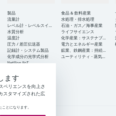
製品とサービス
インダストリー
製品
食品 & 飲料産業
流量計
水処理・排水処理
レベル計・レベルスイッ
石油・ガス／海事産業
チ
水質分析
ライフサイエンス
温度計
化学産業：サステナブル
圧力 / 差圧伝送器
な成功のパートナー
電力とエネルギー産業
記録計・システム製品
鉱業、鉄鋼産業：持続可
化学成分の光学式分析
能な未来を引き出す
ユーティリティ - 蒸気ソ
Netilion IIoT
リューション
ソフトウェア
注目製品
します
製品ツール
閲覧エクスペリエンスを向上さ
計装サービス
カスタマイズされた広
したことになります。