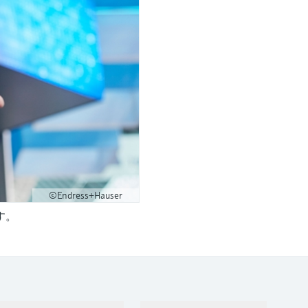
©Endress+Hauser
す。