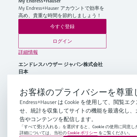
My Endress+Hauser
My Endress+Hauser アカウントで効率を
高め、貴重な時間を節約しましょう！
今すぐ登録
ログイン
詳細情報
エンドレスハウザー ジャパン株式会社
日本
+81 3-4555-1911
お客様のプライバシーを尊重
Endress+Hauser は Cookie を使用して、
info.jp@endress.com
せ、統計を収集してサイトの機能を最適化し、
告やコンテンツを配信します。
「すべて受け入れる」を選択すると、Cookie の使用に同意
詳細については、当社の
Cookie ポリシー
をご覧ください。