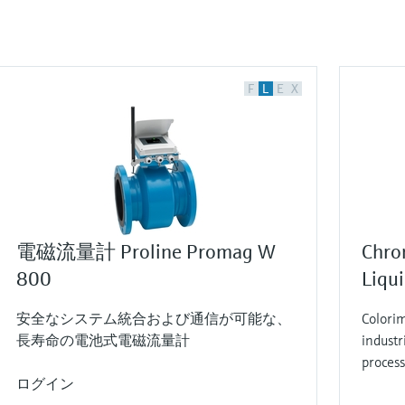
F
L
E
X
電磁流量計 Proline Promag W
Chro
800
Liqu
安全なシステム統合および通信が可能な、
Colorim
長寿命の電池式電磁流量計
industr
process
ログイン