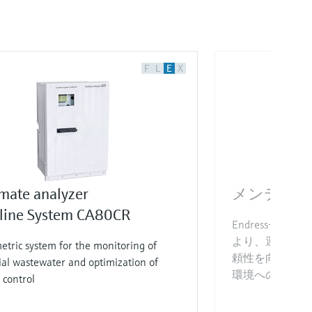
F
L
E
X
mate analyzer
メンテナン
iline System CA80CR
Endress+H
より、運用効率
etric system for the monitoring of
頼性を向上させ
ial wastewater and optimization of
環境へのリスク
 control