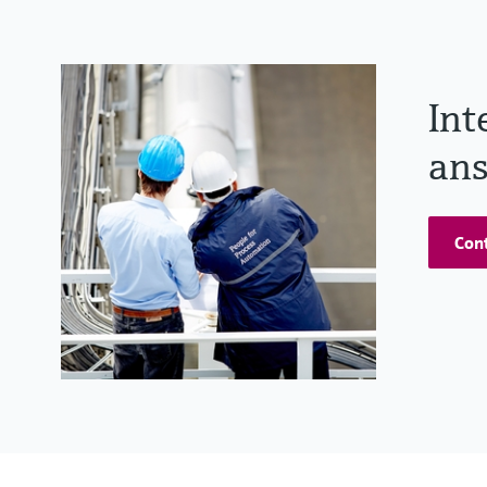
Int
ans
Cont