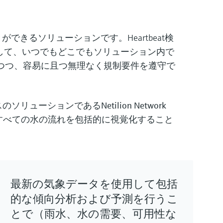
きるソリューションです。Heartbeat検
対して、いつでもどこでもソリューション内で
つつ、
容易に
且つ
無理なく
規制要件を遵守で
ースのソリューションである
Netilion Network
。すべての水の流れを包括的に視覚化すること
。
最新の気象データを使用して包括
的な傾向分析および予測を行うこ
とで（雨水、水の需要、可用性な