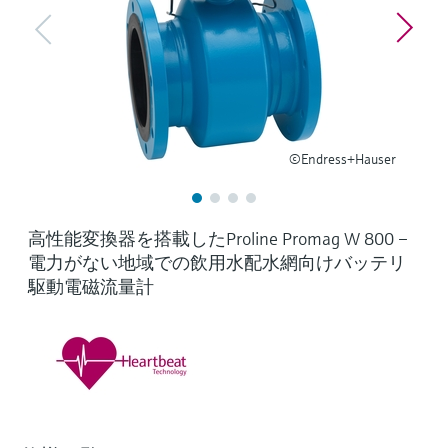
ー）
意思決定に活用できるプロセスの
機器固有の情報とドキュメント（取扱説明
Memosens technology
製品一覧
書、技術仕様書、後継製品、スペアパー
見える化で実現するオペレーショ
ツ）を見つける
ナルエクセレンス
製品一覧
スペアパーツの検索
製品ルート、注文コード、またはシリアル
©Endress+Hauser
番号から予備部品を検索
高性能変換器を搭載したProline Promag W 800 –
電力がない地域での飲用水配水網向けバッテリ
駆動電磁流量計