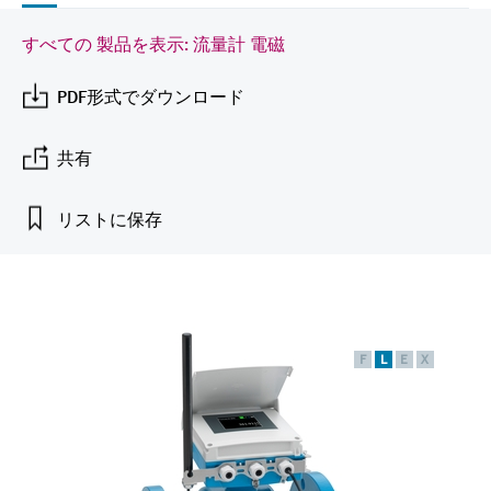
Endress+Hauserのラーニングプラットフォ
ハンドヘルドコミュニケータ
プロセスガスアナライザ
電力とエネルギー産業
静圧レベル測定
Endress+Hauser Optical Analysis
Job opportunities at
ームなら、場所を問わず、最新技術を効率
化学成分の光学式分析
製品一覧
自動ウォーターサンプラ
温度スイッチ
Netilion Device Viewer
キャリア
サステナビリティ
イベント & トレーニング ファイ
すべての 製品を表示: 流量計 電磁
的に学べます。豊富なコースとリソース
Endress+Hauser SICK
Energy managers & application
大気質計測機器
鉱業、鉄鋼産業：持続可能な未来
ンダ
導電率式レベル計
Endress+Hauser SICK
で、あなたのスキルアップを力強くサポー
Netilion IIoT
TOC, COD & SAC アナライザ
表面温度計
Netilion Water
関連会社
PDF形式でダウンロード
トします。
managers
を引き出す
イベント & トレーニング
煙検出器
フロート式レベルスイッチ
研修、セミナー、展示会、サミット、オン
ソフトウェア
ORP（酸化 還元 電位）センサお
ケーブル付プローブ
ラインセミナーなど、さまざまなイベント
サージアレスタ
ユーティリティ - 蒸気ソリューシ
共有
からお選びください。
よび変換器
視程測定装置
放射線式レベル計
ョン
マルチポイント温度計
製品一覧
リストに保存
汚泥界面センサおよび変換器
overheight detectors（車両の高さ
パドル式レベルスイッチ
製品ツール
製品一覧
超過検出器）
すべての業界の注目
栄養塩測定用アナライザ & センサ
サーボ式レベル計
製品ファインダ
製品一覧
製品の特性から、製品を検索できます。
産業市場向けの持続可能性ソリュ
金属測定用アナライザ
機械式レベル計
F
L
E
X
ーション
製品選定ツール『Applicator』
プロセスフォトメータ
用途に応じて製品を検索・選定・構成
マイクロ波バリアレベル測定
プロセス産業を変革するデジタル
の力
Device Viewer（デバイス ビューワ
マイクロ波透過による測定
圧力を使用したレベル測定