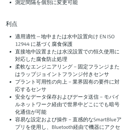
測定間隔を個別に変更可能
利点
適用適性 ― 地中または水中設置向け EN ISO
12944 に基づく腐食保護
直接地中設置または水没設置での恒久使用に
対応した腐食防止処理
柔軟なエンジニアリング – 固定フランジまた
はラップジョイントフランジ付きセンサ
プラント可用性の向上 – 業界固有の要件に対
応するセンサ
安全なデータ保存およびデータ送信 – モバイ
ルネットワーク経由で世界中どこにでも暗号
化通信が可能
容易な設定および操作 – 直感的なSmartBlueア
プリを使用し、Bluetooth経由で機器にアクセ