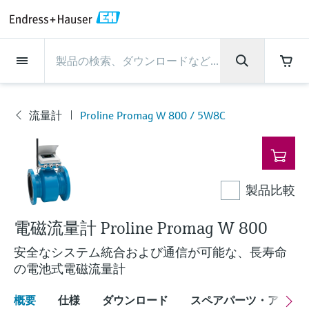
Back
Back
Back
Back
Back
Back
Back
Back
Back
Back
Back
Back
Back
Back
Back
Back
Back
Back
Back
Back
Back
Back
Back
Back
Back
Back
Back
Back
Back
Back
Back
Back
Back
Back
インダストリー
インダストリー
インダストリー
インダストリー
インダストリー
インダストリー
インダストリー
インダストリー
インダストリー
計装サービス
計装サービス
計装サービス
計装サービス
計装サービス
計装サービス
サポート
会社情報
会社情報
会社情報
会社情報
会社情報
会社情報
会社情報
会社情報
製品
製品
製品
製品
製品
製品
製品
製品
製品
製品
製品
流量計
レベル計・レベルスイッ
水質分析
温度計
圧力 / 差圧伝送器
記録計・システム製品
化学成分の光学式分析
Netilion IIoT
計装サービス
エンジニアリングサービ
サポートサービスおよび
計測器のメンテナンス
パフォーマンス最適化サー
インダストリー
サポート
会社情報
Endress+Hauserについて
プロダクトセンターの役
ケイパビリティ
ニュース＆ストーリー
イベント & トレーニング
キャリア
チ
ス
教育サービス
ビス
割
流量計
Proline Promag W 800 / 5W8C
流量計
電磁流量計
pHセンサおよび変換器
温度伝送器
絶対圧およびゲージ圧測定
データマネージャ＆データロガー
TDLASとQF分析装置
Netilion Value
エンジニアリングサービス
検証サービス
食品 & 飲料産業
カスタマーサポート
Endress+Hauserについて
会社概要
プロセスの安全性
ニュース＆ストーリー概要
トレーニング
募集中の職種を見る
製
サポートハブ：Endress+Hauserのサポート
レーダーレベル計
計器新規調整
計測器サポート
測定性能分析
Endress+Hauser Level+Pressure
品
に必要な情報を一括提供
レベル計・レベルスイッチ
コリオリ質量流量計
Conductivity sensors & transmitters
産業用温度計
差圧測定
プロセス表示器およびコントロー
ラマン分光システム
Netilion Health
サポートサービスおよび教育サー
現地校正サービス
水処理・排水処理
プロダクトセンターの役割
エンドレスハウザー ジャパン
サイバーセキュリティ
すべての記事
セミナー
Endress+Hauserで働く
ルユニット
ビス
音叉式レベルスイッチ
産業プロジェクト管理サービス
スマートサポートコネクト
校正周期の最適化
Endress+Hauser Flow
ダウンロード
製品比較
水質分析
超音波流量計
濁度センサ & 変換器
サーモウェル
製品一覧
排出ガス監視ソリューション
Netilion Analytics
プロセスアナライザサービス
石油・ガス／海事産業
ケイパビリティ
財務成績
プロジェクトのプロセスオートメ
プレスリリース
展示会
その他の採用情報
取扱説明書、カタログ、ソフトウェア、ビ
電源およびバリア
計測器のメンテナンス
ーション
ガイドレーダーレベル計
延長保証
プロセス計装トレーニング講座
ダイナミックインストールベース
Endress+Hauser Liquid Analysis
デオ、認定書、その他さまざまなドキュメ
電磁流量計 Proline Promag W 800
温度計
渦流量計
塩素センサ & 変換器
高温用温度計
粒子計測機器
Netilionライブラリ
計測機器の修理
ライフサイエンス
導入事例
グループ経営陣
クイックファクト
オンラインセミナー
ントの検索、ダウンロードが可能です。
分析
Job opportunities at Analytik Jena
ワイヤレスHART ソリューション
パフォーマンス最適化サービス
My Endress+Hauser
超音波式レベル計
Temperature+System Products
安全なシステム統合および通信が可能な、長寿命
学ぶ
圧力 / 差圧伝送器
熱式質量流量計
溶存酸素センサおよび変換器
サニタリ温度計
デジタルアナライザソリューショ
Netilion Inventory
化学産業：サステナブルな成功の
ニュース＆ストーリー
沿革
メディア素材
サミット
の電池式電磁流量計
Job opportunities with Innovative
ゲートウェイ & モデム
ン
View all
パートナー
B2B インテグレーション
静電容量式レベル計
Endress+Hauser Digital Solutions
Sensor Technology IST AG
ラーニングセンター
記録計・システム製品
差圧流量測定
実験器具
一体型温度計
Netilion Connect
イベント & トレーニング
企業文化と価値感
プレスイベント
ネットワーキング
概要
仕様
ダウンロード
スペアパーツ・アクセ