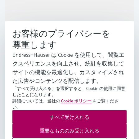
インダストリー
お客様のプライバシーを
尊重します
サポート
Endress+Hauser は Cookie を使用して、閲覧エ
クスペリエンスを向上させ、統計を収集して
会社情報
サイトの機能を最適化し、カスタマイズされ
た広告やコンテンツを配信します。
「すべて受け入れる」を選択すると、Cookie の使用に同意
したことになります。
JPN
•
日本語
詳細については、当社の
Cookie ポリシー
をご覧くださ
い。
すべて受け入れる
Copyright © Endress+Hauser Group Services AG
Imprint
ご利用規約
データ保護
重要なもののみ受け入れる
販売基本条件/個人情報保護等