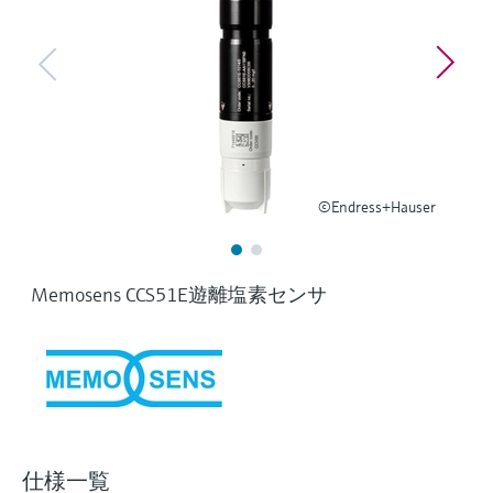
ー）
意思決定に活用できるプロセスの
機器固有の情報とドキュメント（取扱説明
Memosens technology
製品一覧
書、技術仕様書、後継製品、スペアパー
見える化で実現するオペレーショ
ツ）を見つける
ナルエクセレンス
製品一覧
スペアパーツの検索
製品ルート、注文コード、またはシリアル
番号から予備部品を検索
©Endress+Hauser
Memosens CCS51E遊離塩素センサ
仕様一覧