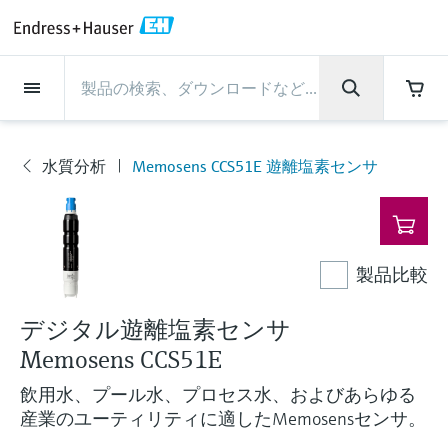
Back
Back
Back
Back
Back
Back
Back
Back
Back
Back
Back
Back
Back
Back
Back
Back
Back
Back
Back
Back
Back
Back
Back
Back
Back
Back
Back
Back
Back
Back
Back
Back
Back
Back
インダストリー
インダストリー
インダストリー
インダストリー
インダストリー
インダストリー
インダストリー
インダストリー
インダストリー
計装サービス
計装サービス
計装サービス
計装サービス
計装サービス
計装サービス
サポート
会社情報
会社情報
会社情報
会社情報
会社情報
会社情報
会社情報
会社情報
製品
製品
製品
製品
製品
製品
製品
製品
製品
製品
製品
流量計
レベル計・レベルスイッ
水質分析
温度計
圧力 / 差圧伝送器
記録計・システム製品
化学成分の光学式分析
Netilion IIoT
計装サービス
エンジニアリングサービ
サポートサービスおよび
計測器のメンテナンス
パフォーマンス最適化サー
インダストリー
サポート
会社情報
Endress+Hauserについて
プロダクトセンターの役
ケイパビリティ
ニュース＆ストーリー
イベント & トレーニング
キャリア
チ
ス
教育サービス
ビス
割
水質分析
Memosens CCS51E 遊離塩素センサ
流量計
電磁流量計
pHセンサおよび変換器
温度伝送器
絶対圧およびゲージ圧測定
データマネージャ＆データロガー
TDLASとQF分析装置
Netilion Value
エンジニアリングサービス
検証サービス
食品 & 飲料産業
カスタマーサポート
Endress+Hauserについて
会社概要
プロセスの安全性
ニュース＆ストーリー概要
トレーニング
募集中の職種を見る
製
サポートハブ：Endress+Hauserのサポート
レーダーレベル計
計器新規調整
計測器サポート
測定性能分析
Endress+Hauser Level+Pressure
品
に必要な情報を一括提供
レベル計・レベルスイッチ
コリオリ質量流量計
Conductivity sensors & transmitters
産業用温度計
差圧測定
プロセス表示器およびコントロー
ラマン分光システム
Netilion Health
サポートサービスおよび教育サー
現地校正サービス
水処理・排水処理
プロダクトセンターの役割
エンドレスハウザー ジャパン
サイバーセキュリティ
すべての記事
セミナー
Endress+Hauserで働く
ルユニット
ビス
音叉式レベルスイッチ
産業プロジェクト管理サービス
スマートサポートコネクト
校正周期の最適化
Endress+Hauser Flow
ダウンロード
製品比較
水質分析
超音波流量計
濁度センサ & 変換器
サーモウェル
製品一覧
排出ガス監視ソリューション
Netilion Analytics
プロセスアナライザサービス
石油・ガス／海事産業
ケイパビリティ
財務成績
プロジェクトのプロセスオートメ
プレスリリース
展示会
その他の採用情報
取扱説明書、カタログ、ソフトウェア、ビ
電源およびバリア
計測器のメンテナンス
ーション
ガイドレーダーレベル計
延長保証
プロセス計装トレーニング講座
ダイナミックインストールベース
Endress+Hauser Liquid Analysis
デオ、認定書、その他さまざまなドキュメ
デジタル遊離塩素センサ
温度計
渦流量計
塩素センサ & 変換器
高温用温度計
粒子計測機器
Netilionライブラリ
計測機器の修理
ライフサイエンス
導入事例
グループ経営陣
クイックファクト
オンラインセミナー
ントの検索、ダウンロードが可能です。
分析
Job opportunities at Analytik Jena
Memosens CCS51E
ワイヤレスHART ソリューション
パフォーマンス最適化サービス
My Endress+Hauser
超音波式レベル計
Temperature+System Products
学ぶ
圧力 / 差圧伝送器
熱式質量流量計
溶存酸素センサおよび変換器
サニタリ温度計
デジタルアナライザソリューショ
Netilion Inventory
化学産業：サステナブルな成功の
ニュース＆ストーリー
沿革
メディア素材
サミット
Job opportunities with Innovative
飲用水、プール水、プロセス水、およびあらゆる
ゲートウェイ & モデム
ン
View all
パートナー
B2B インテグレーション
静電容量式レベル計
Endress+Hauser Digital Solutions
産業のユーティリティに適したMemosensセンサ。
Sensor Technology IST AG
ラーニングセンター
記録計・システム製品
差圧流量測定
実験器具
一体型温度計
Netilion Connect
イベント & トレーニング
企業文化と価値感
プレスイベント
ネットワーキング