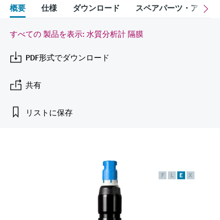
Endress+Hauserのラーニングプラットフォ
ハンドヘルドコミュニケータ
プロセスガスアナライザ
電力とエネルギー産業
静圧レベル測定
Endress+Hauser Optical Analysis
概要
仕様
ダウンロード
スペアパーツ・アクセ
Job opportunities at
ームなら、場所を問わず、最新技術を効率
化学成分の光学式分析
製品一覧
自動ウォーターサンプラ
温度スイッチ
Netilion Device Viewer
キャリア
サステナビリティ
イベント & トレーニング ファイ
的に学べます。豊富なコースとリソース
Endress+Hauser SICK
Energy managers & application
大気質計測機器
鉱業、鉄鋼産業：持続可能な未来
ンダ
導電率式レベル計
Endress+Hauser SICK
で、あなたのスキルアップを力強くサポー
すべての 製品を表示: 水質分析計 隔膜
Netilion IIoT
TOC, COD & SAC アナライザ
表面温度計
Netilion Water
関連会社
トします。
managers
を引き出す
イベント & トレーニング
煙検出器
PDF形式でダウンロード
フロート式レベルスイッチ
研修、セミナー、展示会、サミット、オン
ソフトウェア
ORP（酸化 還元 電位）センサお
ケーブル付プローブ
ラインセミナーなど、さまざまなイベント
サージアレスタ
ユーティリティ - 蒸気ソリューシ
からお選びください。
よび変換器
視程測定装置
放射線式レベル計
ョン
共有
マルチポイント温度計
製品一覧
汚泥界面センサおよび変換器
overheight detectors（車両の高さ
パドル式レベルスイッチ
製品ツール
リストに保存
製品一覧
超過検出器）
すべての業界の注目
栄養塩測定用アナライザ & センサ
サーボ式レベル計
製品ファインダ
製品一覧
製品の特性から、製品を検索できます。
産業市場向けの持続可能性ソリュ
金属測定用アナライザ
機械式レベル計
ーション
製品選定ツール『Applicator』
F
L
E
X
プロセスフォトメータ
用途に応じて製品を検索・選定・構成
マイクロ波バリアレベル測定
プロセス産業を変革するデジタル
の力
Device Viewer（デバイス ビューワ
マイクロ波透過による測定
圧力を使用したレベル測定