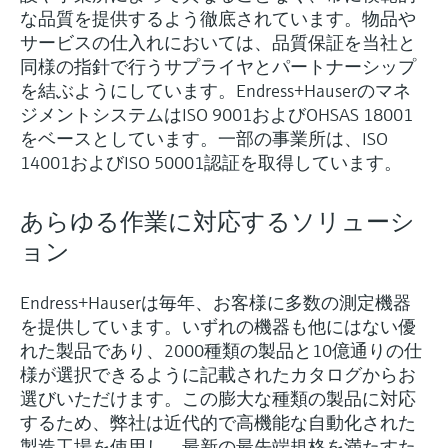
ー）
な品質を提供するよう徹底されています。物品や
意思決定に活用できるプロセスの
機器固有の情報とドキュメント（取扱説明
Memosens technology
製品一覧
サービスの仕入れにおいては、品質保証を当社と
書、技術仕様書、後継製品、スペアパー
見える化で実現するオペレーショ
同様の指針で行うサプライヤとパートナーシップ
ツ）を見つける
ナルエクセレンス
製品一覧
を結ぶようにしています。Endress+Hauserのマネ
ジメントシステムはISO 9001およびOHSAS 18001
スペアパーツの検索
をベースとしています。一部の事業所は、ISO
製品ルート、注文コード、またはシリアル
14001およびISO 50001認証を取得しています。
番号から予備部品を検索
あらゆる作業に対応するソリューシ
ョン
Endress+Hauserは毎年、お客様に多数の測定機器
を提供しています。いずれの機器も他にはない優
れた製品であり、2000種類の製品と10億通りの仕
様が選択できるように記載されたカタログからお
選びいただけます。この膨大な種類の製品に対応
するため、弊社は近代的で高機能な自動化された
製造工場を使用し、最新の最先端規格を満たすた