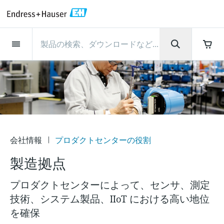
Back
Back
Back
Back
Back
Back
Back
Back
Back
Back
Back
Back
Back
Back
Back
Back
Back
Back
Back
Back
Back
Back
Back
Back
Back
Back
Back
Back
Back
Back
Back
Back
Back
Back
インダストリー
インダストリー
インダストリー
インダストリー
インダストリー
インダストリー
インダストリー
インダストリー
インダストリー
計装サービス
計装サービス
計装サービス
計装サービス
計装サービス
計装サービス
サポート
会社情報
会社情報
会社情報
会社情報
会社情報
会社情報
会社情報
会社情報
製品
製品
製品
製品
製品
製品
製品
製品
製品
製品
製品
流量計
レベル計・レベルスイッ
水質分析
温度計
圧力 / 差圧伝送器
記録計・システム製品
化学成分の光学式分析
Netilion IIoT
計装サービス
エンジニアリングサービ
サポートサービスおよび
計測器のメンテナンス
パフォーマンス最適化サー
インダストリー
サポート
会社情報
Endress+Hauserについて
プロダクトセンターの役
ケイパビリティ
ニュース＆ストーリー
イベント & トレーニング
キャリア
チ
ス
教育サービス
ビス
割
流量計
電磁流量計
pHセンサおよび変換器
温度伝送器
絶対圧およびゲージ圧測定
データマネージャ＆データロガー
TDLASとQF分析装置
Netilion Value
エンジニアリングサービス
検証サービス
食品 & 飲料産業
カスタマーサポート
Endress+Hauserについて
会社概要
プロセスの安全性
ニュース＆ストーリー概要
トレーニング
募集中の職種を見る
サポートハブ：Endress+Hauserのサポート
レーダーレベル計
計器新規調整
計測器サポート
測定性能分析
Endress+Hauser Level+Pressure
に必要な情報を一括提供
レベル計・レベルスイッチ
コリオリ質量流量計
Conductivity sensors & transmitters
産業用温度計
差圧測定
プロセス表示器およびコントロー
ラマン分光システム
Netilion Health
サポートサービスおよび教育サー
現地校正サービス
水処理・排水処理
プロダクトセンターの役割
エンドレスハウザー ジャパン
サイバーセキュリティ
すべての記事
セミナー
Endress+Hauserで働く
ルユニット
ビス
音叉式レベルスイッチ
産業プロジェクト管理サービス
スマートサポートコネクト
校正周期の最適化
Endress+Hauser Flow
ダウンロード
水質分析
超音波流量計
濁度センサ & 変換器
サーモウェル
製品一覧
排出ガス監視ソリューション
Netilion Analytics
プロセスアナライザサービス
石油・ガス／海事産業
ケイパビリティ
財務成績
プロジェクトのプロセスオートメ
プレスリリース
展示会
会社情報
プロダクトセンターの役割
その他の採用情報
取扱説明書、カタログ、ソフトウェア、ビ
電源およびバリア
計測器のメンテナンス
ーション
ガイドレーダーレベル計
延長保証
プロセス計装トレーニング講座
ダイナミックインストールベース
Endress+Hauser Liquid Analysis
デオ、認定書、その他さまざまなドキュメ
製造拠点
温度計
渦流量計
塩素センサ & 変換器
高温用温度計
粒子計測機器
Netilionライブラリ
計測機器の修理
ライフサイエンス
導入事例
グループ経営陣
クイックファクト
オンラインセミナー
ントの検索、ダウンロードが可能です。
分析
Job opportunities at Analytik Jena
ワイヤレスHART ソリューション
パフォーマンス最適化サービス
My Endress+Hauser
超音波式レベル計
Temperature+System Products
プロダクトセンターによって、センサ、測定
学ぶ
圧力 / 差圧伝送器
熱式質量流量計
溶存酸素センサおよび変換器
サニタリ温度計
デジタルアナライザソリューショ
Netilion Inventory
化学産業：サステナブルな成功の
ニュース＆ストーリー
沿革
メディア素材
サミット
Job opportunities with Innovative
技術、システム製品、IIoT における高い地位
ゲートウェイ & モデム
ン
View all
パートナー
B2B インテグレーション
静電容量式レベル計
Endress+Hauser Digital Solutions
Sensor Technology IST AG
を確保
ラーニングセンター
記録計・システム製品
差圧流量測定
実験器具
一体型温度計
Netilion Connect
イベント & トレーニング
企業文化と価値感
プレスイベント
ネットワーキング