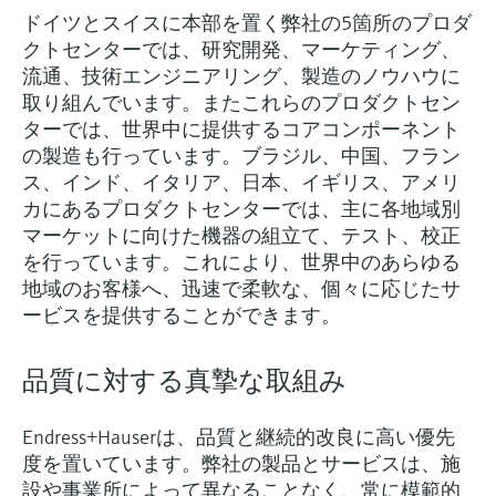
Endress+Hauserのラーニングプラットフォ
ハンドヘルドコミュニケータ
プロセスガスアナライザ
電力とエネルギー産業
静圧レベル測定
Endress+Hauser Optical Analysis
ドイツとスイスに本部を置く弊社の5箇所のプロダ
Job opportunities at
ームなら、場所を問わず、最新技術を効率
化学成分の光学式分析
製品一覧
自動ウォーターサンプラ
温度スイッチ
Netilion Device Viewer
キャリア
サステナビリティ
イベント & トレーニング ファイ
クトセンターでは、研究開発、マーケティング、
的に学べます。豊富なコースとリソース
Endress+Hauser SICK
Energy managers & application
大気質計測機器
鉱業、鉄鋼産業：持続可能な未来
ンダ
導電率式レベル計
Endress+Hauser SICK
流通、技術エンジニアリング、製造のノウハウに
で、あなたのスキルアップを力強くサポー
Netilion IIoT
TOC, COD & SAC アナライザ
表面温度計
Netilion Water
関連会社
トします。
取り組んでいます。またこれらのプロダクトセン
managers
を引き出す
イベント & トレーニング
ターでは、世界中に提供するコアコンポーネント
煙検出器
フロート式レベルスイッチ
研修、セミナー、展示会、サミット、オン
の製造も行っています。ブラジル、中国、フラン
ソフトウェア
ORP（酸化 還元 電位）センサお
ケーブル付プローブ
ラインセミナーなど、さまざまなイベント
サージアレスタ
ユーティリティ - 蒸気ソリューシ
からお選びください。
ス、インド、イタリア、日本、イギリス、アメリ
よび変換器
視程測定装置
放射線式レベル計
ョン
カにあるプロダクトセンターでは、主に各地域別
マルチポイント温度計
製品一覧
マーケットに向けた機器の組立て、テスト、校正
汚泥界面センサおよび変換器
overheight detectors（車両の高さ
パドル式レベルスイッチ
製品ツール
を行っています。これにより、世界中のあらゆる
製品一覧
超過検出器）
すべての業界の注目
地域のお客様へ、迅速で柔軟な、個々に応じたサ
栄養塩測定用アナライザ & センサ
サーボ式レベル計
製品ファインダ
ービスを提供することができます。
製品一覧
製品の特性から、製品を検索できます。
産業市場向けの持続可能性ソリュ
金属測定用アナライザ
機械式レベル計
ーション
品質に対する真摯な取組み
製品選定ツール『Applicator』
プロセスフォトメータ
用途に応じて製品を検索・選定・構成
マイクロ波バリアレベル測定
プロセス産業を変革するデジタル
Endress+Hauserは、品質と継続的改良に高い優先
度を置いています。弊社の製品とサービスは、施
の力
Device Viewer（デバイス ビューワ
マイクロ波透過による測定
圧力を使用したレベル測定
設や事業所によって異なることなく、常に模範的