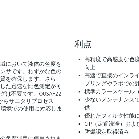
利点
高精度で高感度な色
視領域において液体の色度を
向上
ンサです。わずかな色の
高速で直接のインラ
質を確保します。さら
プリングやラボでの
した迅速な比色測定が可
標準カラースケール（A
は不要です。OUSAF22
少ないメンテナンス
）からサニタリプロセス
供
ゆる環境での使用に対応しま
優れたフィルタ性能
CIP（定置洗浄）およ
防爆認定取得済み
ョンの色度測定に使用されま