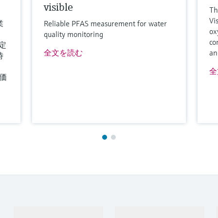
visible
Th
Vi
業
Reliable PFAS measurement for water
ox
。
quality monitoring
co
定
全文を読む
an
時
全
色価
製品とサービス
インダストリー