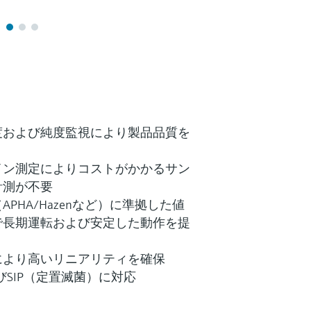
度および純度監視により製品品質を
イン測定によりコストがかかるサン
計測が不要
PHA/Hazenなど）に準拠した値
で長期運転および安定した動作を提
により高いリニアリティを確保
びSIP（定置滅菌）に対応