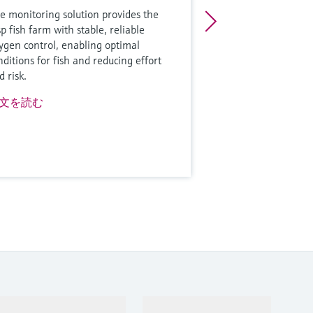
e monitoring solution provides the
sp fish farm with stable, reliable
ygen control, enabling optimal
nditions for fish and reducing effort
d risk.
文を読む
サポート
会社情報