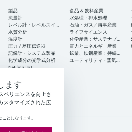
製品
食品 & 飲料産業
流量計
水処理・排水処理
レベル計・レベルスイッ
石油・ガス／海事産業
チ
水質分析
ライフサイエンス
温度計
化学産業：サステナブル
圧力 / 差圧伝送器
な成功のパートナー
電力とエネルギー産業
記録計・システム製品
鉱業、鉄鋼産業：持続可
化学成分の光学式分析
能な未来を引き出す
ユーティリティ - 蒸気ソ
Netilion IIoT
リューション
ソフトウェア
注目製品
します
製品ツール
閲覧エクスペリエンスを向上さ
計装サービス
カスタマイズされた広
したことになります。