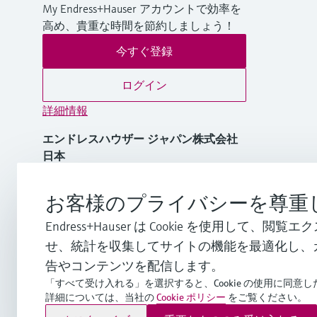
My Endress+Hauser アカウントで効率を
高め、貴重な時間を節約しましょう！
今すぐ登録
ログイン
詳細情報
エンドレスハウザー ジャパン株式会社
日本
+81 3-4555-1911
お客様のプライバシーを尊重
Endress+Hauser は Cookie を使用して、
info.jp@endress.com
せ、統計を収集してサイトの機能を最適化し、
告やコンテンツを配信します。
「すべて受け入れる」を選択すると、Cookie の使用に同意
詳細については、当社の
Cookie ポリシー
をご覧ください。
Copyright © Endress+Hauser Group Services AG