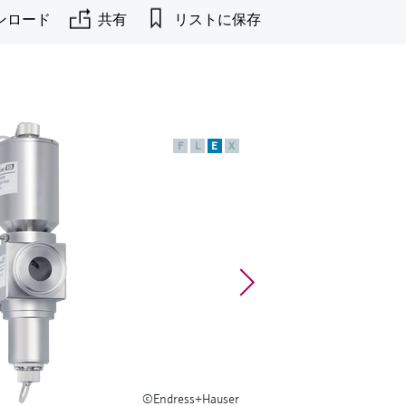
ンロード
共有
リストに保存
F
L
E
X
©Endress+Hauser