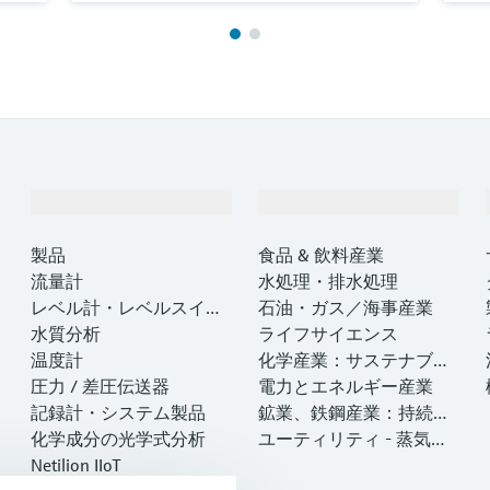
製品とサービス
インダストリー
製品
食品 & 飲料産業
流量計
水処理・排水処理
レベル計・レベルスイッ
石油・ガス／海事産業
チ
水質分析
ライフサイエンス
温度計
化学産業：サステナブル
圧力 / 差圧伝送器
な成功のパートナー
電力とエネルギー産業
記録計・システム製品
鉱業、鉄鋼産業：持続可
化学成分の光学式分析
能な未来を引き出す
ユーティリティ - 蒸気ソ
Netilion IIoT
リューション