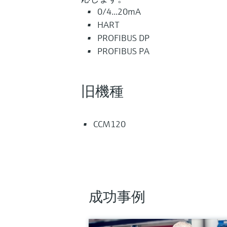
0/4...20mA
HART
PROFIBUS DP
PROFIBUS PA
旧機種
CCM120
成功事例