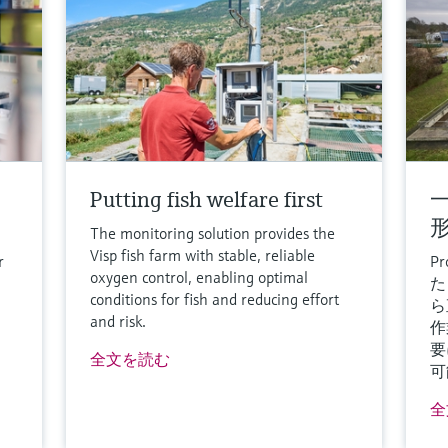
Putting fish welfare first
The monitoring solution provides the
Visp fish farm with stable, reliable
r
P
oxygen control, enabling optimal
た
conditions for fish and reducing effort
ら
and risk.
作
要
全文を読む
可
全