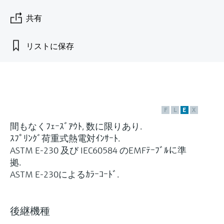
Endress+Hauserのラーニングプラットフォ
ハンドヘルドコミュニケータ
プロセスガスアナライザ
電力とエネルギー産業
静圧レベル測定
Endress+Hauser Optical Analysis
Job opportunities at
ームなら、場所を問わず、最新技術を効率
化学成分の光学式分析
製品一覧
自動ウォーターサンプラ
温度スイッチ
Netilion Device Viewer
キャリア
サステナビリティ
イベント & トレーニング ファイ
共有
的に学べます。豊富なコースとリソース
Endress+Hauser SICK
Energy managers & application
大気質計測機器
鉱業、鉄鋼産業：持続可能な未来
ンダ
導電率式レベル計
Endress+Hauser SICK
で、あなたのスキルアップを力強くサポー
Netilion IIoT
TOC, COD & SAC アナライザ
表面温度計
Netilion Water
関連会社
トします。
managers
を引き出す
リストに保存
イベント & トレーニング
煙検出器
フロート式レベルスイッチ
研修、セミナー、展示会、サミット、オン
ソフトウェア
ORP（酸化 還元 電位）センサお
ケーブル付プローブ
ラインセミナーなど、さまざまなイベント
サージアレスタ
ユーティリティ - 蒸気ソリューシ
からお選びください。
よび変換器
視程測定装置
放射線式レベル計
ョン
マルチポイント温度計
製品一覧
汚泥界面センサおよび変換器
overheight detectors（車両の高さ
パドル式レベルスイッチ
F
L
E
X
製品ツール
製品一覧
超過検出器）
間もなくﾌｪｰｽﾞｱｳﾄ, 数に限りあり.
すべての業界の注目
栄養塩測定用アナライザ & センサ
サーボ式レベル計
ｽﾌﾟﾘﾝｸﾞ荷重式熱電対ｲﾝｻｰﾄ.
製品ファインダ
ASTM E-230 及び IEC60584 のEMFﾃｰﾌﾞﾙに準
製品一覧
製品の特性から、製品を検索できます。
産業市場向けの持続可能性ソリュ
拠.
金属測定用アナライザ
機械式レベル計
ーション
ASTM E-230によるｶﾗｰｺｰﾄﾞ.
製品選定ツール『Applicator』
プロセスフォトメータ
用途に応じて製品を検索・選定・構成
マイクロ波バリアレベル測定
プロセス産業を変革するデジタル
の力
後継機種
Device Viewer（デバイス ビューワ
マイクロ波透過による測定
圧力を使用したレベル測定