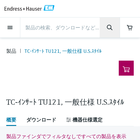
Back
Back
Back
Back
Back
Back
Back
Back
Back
Back
Back
Back
Back
Back
Back
Back
Back
Back
Back
Back
Back
Back
Back
Back
Back
Back
Back
Back
Back
Back
Back
Back
Back
Back
インダストリー
インダストリー
インダストリー
インダストリー
インダストリー
インダストリー
インダストリー
インダストリー
インダストリー
計装サービス
計装サービス
計装サービス
計装サービス
計装サービス
計装サービス
サポート
会社情報
会社情報
会社情報
会社情報
会社情報
会社情報
会社情報
会社情報
製品
製品
製品
製品
製品
製品
製品
製品
製品
製品
製品
流量計
レベル計・レベルスイッ
水質分析
温度計
圧力 / 差圧伝送器
記録計・システム製品
化学成分の光学式分析
Netilion IIoT
計装サービス
エンジニアリングサービ
サポートサービスおよび
計測器のメンテナンス
パフォーマンス最適化サー
インダストリー
サポート
会社情報
Endress+Hauserについて
プロダクトセンターの役
ケイパビリティ
ニュース＆ストーリー
イベント & トレーニング
キャリア
チ
ス
教育サービス
ビス
割
製品
TC-ｲﾝｻｰﾄ TU121, 一般仕様 U.S.ｽﾀｲﾙ
流量計
電磁流量計
pHセンサおよび変換器
温度伝送器
絶対圧およびゲージ圧測定
データマネージャ＆データロガー
TDLASとQF分析装置
Netilion Value
エンジニアリングサービス
検証サービス
食品 & 飲料産業
カスタマーサポート
Endress+Hauserについて
会社概要
プロセスの安全性
ニュース＆ストーリー概要
トレーニング
募集中の職種を見る
サポートハブ：Endress+Hauserのサポート
レーダーレベル計
計器新規調整
計測器サポート
測定性能分析
Endress+Hauser Level+Pressure
に必要な情報を一括提供
レベル計・レベルスイッチ
コリオリ質量流量計
Conductivity sensors & transmitters
産業用温度計
差圧測定
プロセス表示器およびコントロー
ラマン分光システム
Netilion Health
サポートサービスおよび教育サー
現地校正サービス
水処理・排水処理
プロダクトセンターの役割
エンドレスハウザー ジャパン
サイバーセキュリティ
すべての記事
セミナー
Endress+Hauserで働く
ルユニット
ビス
音叉式レベルスイッチ
産業プロジェクト管理サービス
スマートサポートコネクト
校正周期の最適化
Endress+Hauser Flow
ダウンロード
水質分析
超音波流量計
濁度センサ & 変換器
サーモウェル
製品一覧
排出ガス監視ソリューション
Netilion Analytics
プロセスアナライザサービス
石油・ガス／海事産業
ケイパビリティ
財務成績
プロジェクトのプロセスオートメ
プレスリリース
展示会
その他の採用情報
取扱説明書、カタログ、ソフトウェア、ビ
電源およびバリア
計測器のメンテナンス
ーション
ガイドレーダーレベル計
延長保証
プロセス計装トレーニング講座
ダイナミックインストールベース
Endress+Hauser Liquid Analysis
デオ、認定書、その他さまざまなドキュメ
TC-ｲﾝｻｰﾄ TU121, 一般仕様 U.S.ｽﾀｲﾙ
温度計
渦流量計
塩素センサ & 変換器
高温用温度計
粒子計測機器
Netilionライブラリ
計測機器の修理
ライフサイエンス
導入事例
グループ経営陣
クイックファクト
オンラインセミナー
ントの検索、ダウンロードが可能です。
分析
Job opportunities at Analytik Jena
ワイヤレスHART ソリューション
パフォーマンス最適化サービス
My Endress+Hauser
超音波式レベル計
Temperature+System Products
学ぶ
圧力 / 差圧伝送器
熱式質量流量計
溶存酸素センサおよび変換器
サニタリ温度計
デジタルアナライザソリューショ
Netilion Inventory
化学産業：サステナブルな成功の
ニュース＆ストーリー
沿革
メディア素材
サミット
概要
ダウンロード
機器仕様選定
Job opportunities with Innovative
ゲートウェイ & モデム
ン
View all
パートナー
B2B インテグレーション
静電容量式レベル計
Endress+Hauser Digital Solutions
Sensor Technology IST AG
ラーニングセンター
記録計・システム製品
差圧流量測定
実験器具
一体型温度計
Netilion Connect
イベント & トレーニング
企業文化と価値感
プレスイベント
ネットワーキング
製品ファインダでフィルタなしですべての製品を表示