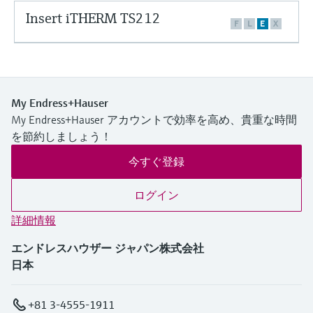
ー）
意思決定に活用できるプロセスの
Insert iTHERM TS212
機器固有の情報とドキュメント（取扱説明
Memosens technology
製品一覧
F
L
E
X
書、技術仕様書、後継製品、スペアパー
見える化で実現するオペレーショ
ツ）を見つける
ナルエクセレンス
製品一覧
スペアパーツの検索
製品ルート、注文コード、またはシリアル
My Endress+Hauser
番号から予備部品を検索
My Endress+Hauser アカウントで効率を高め、貴重な時間
を節約しましょう！
今すぐ登録
ログイン
詳細情報
エンドレスハウザー ジャパン株式会社
日本
+81 3-4555-1911