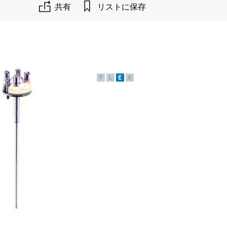
共有
リストに保存
F
L
E
X