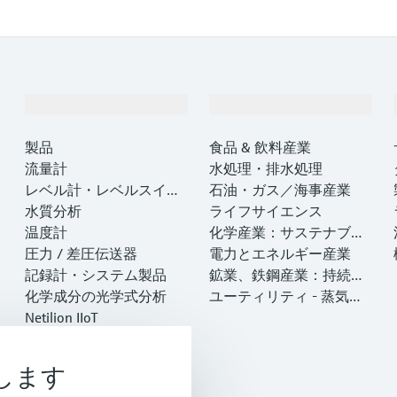
製品とサービス
インダストリー
製品
食品 & 飲料産業
流量計
水処理・排水処理
レベル計・レベルスイッ
石油・ガス／海事産業
チ
水質分析
ライフサイエンス
温度計
化学産業：サステナブル
圧力 / 差圧伝送器
な成功のパートナー
電力とエネルギー産業
記録計・システム製品
鉱業、鉄鋼産業：持続可
化学成分の光学式分析
能な未来を引き出す
ユーティリティ - 蒸気ソ
Netilion IIoT
リューション
ソフトウェア
注目製品
します
製品ツール