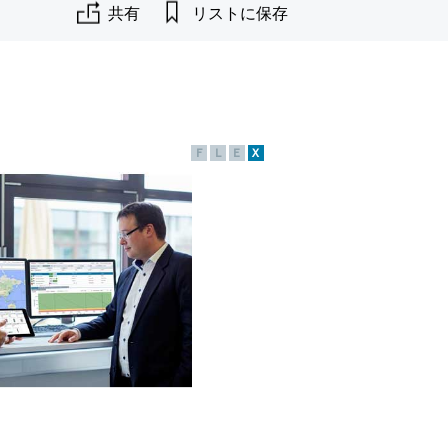
共有
リストに保存
F
L
E
X