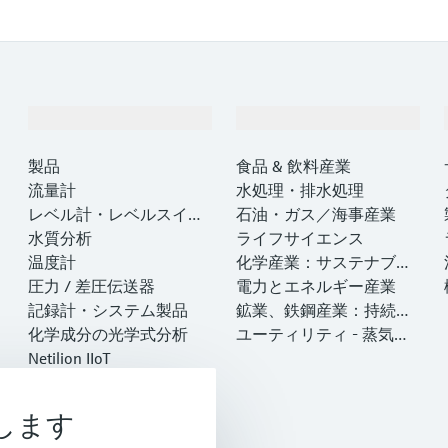
製品とサービス
インダストリー
製品
食品 & 飲料産業
流量計
水処理・排水処理
レベル計・レベルスイッ
石油・ガス／海事産業
チ
水質分析
ライフサイエンス
温度計
化学産業：サステナブル
圧力 / 差圧伝送器
な成功のパートナー
電力とエネルギー産業
記録計・システム製品
鉱業、鉄鋼産業：持続可
化学成分の光学式分析
能な未来を引き出す
ユーティリティ - 蒸気ソ
Netilion IIoT
リューション
ソフトウェア
注目製品
します
製品ツール