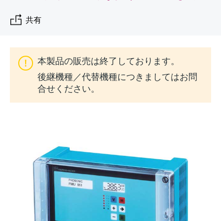
Endress+Hauserのラーニングプラットフォ
ハンドヘルドコミュニケータ
プロセスガスアナライザ
電力とエネルギー産業
静圧レベル測定
Endress+Hauser Optical Analysis
Job opportunities at
ームなら、場所を問わず、最新技術を効率
化学成分の光学式分析
製品一覧
自動ウォーターサンプラ
温度スイッチ
Netilion Device Viewer
キャリア
サステナビリティ
イベント & トレーニング ファイ
共有
的に学べます。豊富なコースとリソース
Endress+Hauser SICK
Energy managers & application
大気質計測機器
鉱業、鉄鋼産業：持続可能な未来
ンダ
導電率式レベル計
Endress+Hauser SICK
で、あなたのスキルアップを力強くサポー
Netilion IIoT
TOC, COD & SAC アナライザ
表面温度計
Netilion Water
関連会社
トします。
managers
を引き出す
イベント & トレーニング
煙検出器
フロート式レベルスイッチ
研修、セミナー、展示会、サミット、オン
本製品の販売は終了しております。
ソフトウェア
ORP（酸化 還元 電位）センサお
ケーブル付プローブ
ラインセミナーなど、さまざまなイベント
サージアレスタ
ユーティリティ - 蒸気ソリューシ
後継機種／代替機種につきましてはお問
からお選びください。
よび変換器
視程測定装置
放射線式レベル計
ョン
合せください。
マルチポイント温度計
製品一覧
汚泥界面センサおよび変換器
overheight detectors（車両の高さ
パドル式レベルスイッチ
製品ツール
製品一覧
超過検出器）
すべての業界の注目
栄養塩測定用アナライザ & センサ
サーボ式レベル計
製品ファインダ
製品一覧
製品の特性から、製品を検索できます。
産業市場向けの持続可能性ソリュ
金属測定用アナライザ
機械式レベル計
ーション
製品選定ツール『Applicator』
プロセスフォトメータ
用途に応じて製品を検索・選定・構成
マイクロ波バリアレベル測定
プロセス産業を変革するデジタル
の力
Device Viewer（デバイス ビューワ
マイクロ波透過による測定
圧力を使用したレベル測定