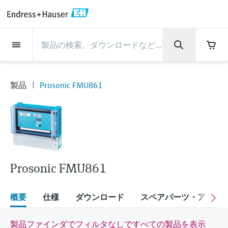
Back
Back
Back
Back
Back
Back
Back
Back
Back
Back
Back
Back
Back
Back
Back
Back
Back
Back
Back
Back
Back
Back
Back
Back
Back
Back
Back
Back
Back
Back
Back
Back
Back
Back
インダストリー
インダストリー
インダストリー
インダストリー
インダストリー
インダストリー
インダストリー
インダストリー
インダストリー
計装サービス
計装サービス
計装サービス
計装サービス
計装サービス
計装サービス
サポート
会社情報
会社情報
会社情報
会社情報
会社情報
会社情報
会社情報
会社情報
製品
製品
製品
製品
製品
製品
製品
製品
製品
製品
製品
流量計
レベル計・レベルスイッ
水質分析
温度計
圧力 / 差圧伝送器
記録計・システム製品
化学成分の光学式分析
Netilion IIoT
計装サービス
エンジニアリングサービ
サポートサービスおよび
計測器のメンテナンス
パフォーマンス最適化サー
インダストリー
サポート
会社情報
Endress+Hauserについて
プロダクトセンターの役
ケイパビリティ
ニュース＆ストーリー
イベント & トレーニング
キャリア
チ
ス
教育サービス
ビス
割
製品
Prosonic FMU861
流量計
電磁流量計
pHセンサおよび変換器
温度伝送器
絶対圧およびゲージ圧測定
データマネージャ＆データロガー
TDLASとQF分析装置
Netilion Value
エンジニアリングサービス
検証サービス
食品 & 飲料産業
カスタマーサポート
Endress+Hauserについて
会社概要
プロセスの安全性
ニュース＆ストーリー概要
トレーニング
募集中の職種を見る
サポートハブ：Endress+Hauserのサポート
レーダーレベル計
計器新規調整
計測器サポート
測定性能分析
Endress+Hauser Level+Pressure
に必要な情報を一括提供
レベル計・レベルスイッチ
コリオリ質量流量計
Conductivity sensors & transmitters
産業用温度計
差圧測定
プロセス表示器およびコントロー
ラマン分光システム
Netilion Health
サポートサービスおよび教育サー
現地校正サービス
水処理・排水処理
プロダクトセンターの役割
エンドレスハウザー ジャパン
サイバーセキュリティ
すべての記事
セミナー
Endress+Hauserで働く
ルユニット
ビス
音叉式レベルスイッチ
産業プロジェクト管理サービス
スマートサポートコネクト
校正周期の最適化
Endress+Hauser Flow
ダウンロード
水質分析
超音波流量計
濁度センサ & 変換器
サーモウェル
製品一覧
排出ガス監視ソリューション
Netilion Analytics
プロセスアナライザサービス
石油・ガス／海事産業
ケイパビリティ
財務成績
プロジェクトのプロセスオートメ
プレスリリース
展示会
その他の採用情報
取扱説明書、カタログ、ソフトウェア、ビ
電源およびバリア
計測器のメンテナンス
ーション
ガイドレーダーレベル計
延長保証
プロセス計装トレーニング講座
ダイナミックインストールベース
Endress+Hauser Liquid Analysis
デオ、認定書、その他さまざまなドキュメ
Prosonic FMU861
温度計
渦流量計
塩素センサ & 変換器
高温用温度計
粒子計測機器
Netilionライブラリ
計測機器の修理
ライフサイエンス
導入事例
グループ経営陣
クイックファクト
オンラインセミナー
ントの検索、ダウンロードが可能です。
分析
Job opportunities at Analytik Jena
ワイヤレスHART ソリューション
パフォーマンス最適化サービス
My Endress+Hauser
超音波式レベル計
Temperature+System Products
学ぶ
圧力 / 差圧伝送器
熱式質量流量計
溶存酸素センサおよび変換器
サニタリ温度計
デジタルアナライザソリューショ
Netilion Inventory
化学産業：サステナブルな成功の
ニュース＆ストーリー
沿革
メディア素材
サミット
概要
仕様
ダウンロード
スペアパーツ・アクセ
Job opportunities with Innovative
ゲートウェイ & モデム
ン
View all
パートナー
B2B インテグレーション
静電容量式レベル計
Endress+Hauser Digital Solutions
Sensor Technology IST AG
ラーニングセンター
記録計・システム製品
差圧流量測定
実験器具
一体型温度計
Netilion Connect
イベント & トレーニング
企業文化と価値感
プレスイベント
ネットワーキング
製品ファインダでフィルタなしですべての製品を表示