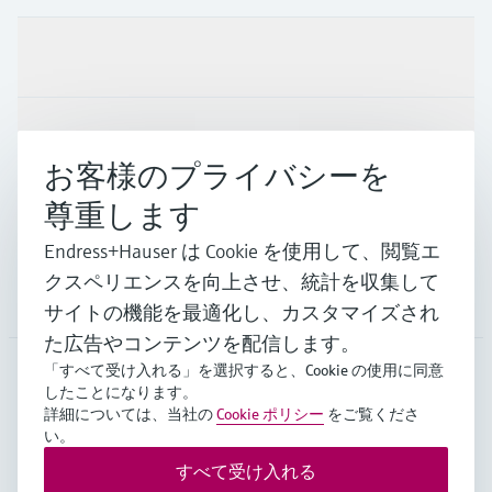
製品とサービス
インダストリー
お客様のプライバシーを
尊重します
サポート
Endress+Hauser は Cookie を使用して、閲覧エ
クスペリエンスを向上させ、統計を収集して
会社情報
サイトの機能を最適化し、カスタマイズされ
た広告やコンテンツを配信します。
「すべて受け入れる」を選択すると、Cookie の使用に同意
したことになります。
JPN
•
日本語
詳細については、当社の
Cookie ポリシー
をご覧くださ
い。
すべて受け入れる
Copyright © Endress+Hauser Group Services AG