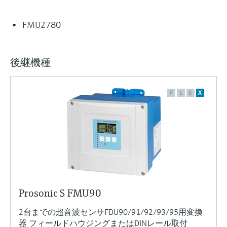
FMU2780
後継機種
F
L
E
X
Prosonic S FMU90
2台までの超音波センサFDU90/91/92/93/95用変換
器 フィールドハウジングまたはDINレール取付