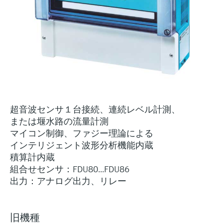
ー）
意思決定に活用できるプロセスの
機器固有の情報とドキュメント（取扱説明
Memosens technology
製品一覧
書、技術仕様書、後継製品、スペアパー
見える化で実現するオペレーショ
ツ）を見つける
ナルエクセレンス
製品一覧
スペアパーツの検索
製品ルート、注文コード、またはシリアル
番号から予備部品を検索
超音波センサ１台接続、連続レベル計測、
または堰水路の流量計測
マイコン制御、ファジー理論による
インテリジェント波形分析機能内蔵
積算計内蔵
組合せセンサ：FDU80...FDU86
出力：アナログ出力、リレー
旧機種