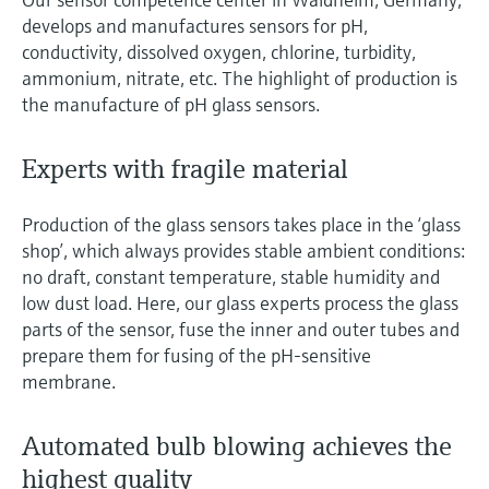
Endress+Hauserのラーニングプラットフォ
ハンドヘルドコミュニケータ
プロセスガスアナライザ
電力とエネルギー産業
静圧レベル測定
Endress+Hauser Optical Analysis
develops and manufactures sensors for pH,
Job opportunities at
ームなら、場所を問わず、最新技術を効率
化学成分の光学式分析
製品一覧
自動ウォーターサンプラ
温度スイッチ
Netilion Device Viewer
キャリア
サステナビリティ
イベント & トレーニング ファイ
conductivity, dissolved oxygen, chlorine, turbidity,
的に学べます。豊富なコースとリソース
Endress+Hauser SICK
Energy managers & application
大気質計測機器
鉱業、鉄鋼産業：持続可能な未来
ンダ
導電率式レベル計
Endress+Hauser SICK
で、あなたのスキルアップを力強くサポー
ammonium, nitrate, etc. The highlight of production is
Netilion IIoT
TOC, COD & SAC アナライザ
表面温度計
Netilion Water
関連会社
トします。
managers
を引き出す
イベント & トレーニング
the manufacture of pH glass sensors.
煙検出器
フロート式レベルスイッチ
研修、セミナー、展示会、サミット、オン
ソフトウェア
ORP（酸化 還元 電位）センサお
ケーブル付プローブ
ラインセミナーなど、さまざまなイベント
サージアレスタ
ユーティリティ - 蒸気ソリューシ
Experts with fragile material
からお選びください。
よび変換器
視程測定装置
放射線式レベル計
ョン
マルチポイント温度計
製品一覧
Production of the glass sensors takes place in the ‘glass
汚泥界面センサおよび変換器
overheight detectors（車両の高さ
パドル式レベルスイッチ
製品ツール
shop’, which always provides stable ambient conditions:
製品一覧
超過検出器）
no draft, constant temperature, stable humidity and
すべての業界の注目
栄養塩測定用アナライザ & センサ
サーボ式レベル計
low dust load. Here, our glass experts process the glass
製品ファインダ
製品一覧
parts of the sensor, fuse the inner and outer tubes and
製品の特性から、製品を検索できます。
産業市場向けの持続可能性ソリュ
金属測定用アナライザ
prepare them for fusing of the pH-sensitive
機械式レベル計
ーション
membrane.
製品選定ツール『Applicator』
プロセスフォトメータ
用途に応じて製品を検索・選定・構成
マイクロ波バリアレベル測定
プロセス産業を変革するデジタル
Automated bulb blowing achieves the
の力
Device Viewer（デバイス ビューワ
マイクロ波透過による測定
圧力を使用したレベル測定
highest quality