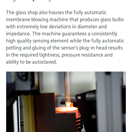
ー）
意思決定に活用できるプロセスの
機器固有の情報とドキュメント（取扱説明
Memosens technology
製品一覧
The glass shop also houses the fully automatic
書、技術仕様書、後継製品、スペアパー
見える化で実現するオペレーショ
membrane blowing machine that produces glass bulbs
ツ）を見つける
ナルエクセレンス
製品一覧
with extremely low deviations in diameter and
impedance. The machine guarantees a consistently
スペアパーツの検索
high quality sensing element while the fully automatic
製品ルート、注文コード、またはシリアル
potting and gluing of the sensor’s plug-in head results
番号から予備部品を検索
in the required tightness, pressure resistance and
ability to be autoclaved.