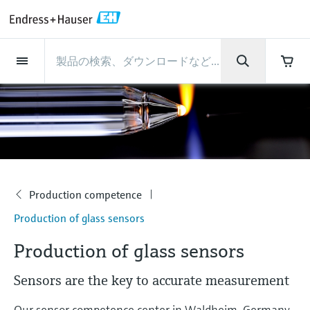
Back
Back
Back
Back
Back
Back
Back
Back
Back
Back
Back
Back
Back
Back
Back
Back
Back
Back
Back
Back
Back
Back
Back
Back
Back
Back
Back
Back
Back
Back
Back
Back
Back
Back
インダストリー
インダストリー
インダストリー
インダストリー
インダストリー
インダストリー
インダストリー
インダストリー
インダストリー
計装サービス
計装サービス
計装サービス
計装サービス
計装サービス
計装サービス
サポート
会社情報
会社情報
会社情報
会社情報
会社情報
会社情報
会社情報
会社情報
製品
製品
製品
製品
製品
製品
製品
製品
製品
製品
製品
流量計
レベル計・レベルスイッ
水質分析
温度計
圧力 / 差圧伝送器
記録計・システム製品
化学成分の光学式分析
Netilion IIoT
計装サービス
エンジニアリングサービ
サポートサービスおよび
計測器のメンテナンス
パフォーマンス最適化サー
インダストリー
サポート
会社情報
Endress+Hauserについて
プロダクトセンターの役
ケイパビリティ
ニュース＆ストーリー
イベント & トレーニング
キャリア
チ
ス
教育サービス
ビス
割
流量計
電磁流量計
pHセンサおよび変換器
温度伝送器
絶対圧およびゲージ圧測定
データマネージャ＆データロガー
TDLASとQF分析装置
Netilion Value
エンジニアリングサービス
検証サービス
食品 & 飲料産業
カスタマーサポート
Endress+Hauserについて
会社概要
プロセスの安全性
ニュース＆ストーリー概要
トレーニング
募集中の職種を見る
サポートハブ：Endress+Hauserのサポート
レーダーレベル計
計器新規調整
計測器サポート
測定性能分析
Endress+Hauser Level+Pressure
に必要な情報を一括提供
レベル計・レベルスイッチ
コリオリ質量流量計
Conductivity sensors & transmitters
産業用温度計
差圧測定
プロセス表示器およびコントロー
ラマン分光システム
Netilion Health
サポートサービスおよび教育サー
現地校正サービス
水処理・排水処理
プロダクトセンターの役割
エンドレスハウザー ジャパン
サイバーセキュリティ
すべての記事
セミナー
Endress+Hauserで働く
ルユニット
ビス
音叉式レベルスイッチ
産業プロジェクト管理サービス
スマートサポートコネクト
校正周期の最適化
Endress+Hauser Flow
ダウンロード
水質分析
超音波流量計
濁度センサ & 変換器
サーモウェル
製品一覧
排出ガス監視ソリューション
Netilion Analytics
プロセスアナライザサービス
石油・ガス／海事産業
ケイパビリティ
財務成績
プロジェクトのプロセスオートメ
プレスリリース
展示会
Production competence
その他の採用情報
取扱説明書、カタログ、ソフトウェア、ビ
会
電源およびバリア
計測器のメンテナンス
ーション
ガイドレーダーレベル計
延長保証
プロセス計装トレーニング講座
ダイナミックインストールベース
Endress+Hauser Liquid Analysis
デオ、認定書、その他さまざまなドキュメ
Production of glass sensors
社
温度計
渦流量計
塩素センサ & 変換器
高温用温度計
粒子計測機器
Netilionライブラリ
計測機器の修理
ライフサイエンス
導入事例
グループ経営陣
クイックファクト
オンラインセミナー
ントの検索、ダウンロードが可能です。
分析
Job opportunities at Analytik Jena
情
Production of glass sensors
ワイヤレスHART ソリューション
パフォーマンス最適化サービス
My Endress+Hauser
超音波式レベル計
Temperature+System Products
報
学ぶ
圧力 / 差圧伝送器
熱式質量流量計
溶存酸素センサおよび変換器
サニタリ温度計
デジタルアナライザソリューショ
Netilion Inventory
化学産業：サステナブルな成功の
ニュース＆ストーリー
沿革
メディア素材
サミット
Job opportunities with Innovative
Sensors are the key to accurate measurement
ゲートウェイ & モデム
ン
View all
パートナー
B2B インテグレーション
静電容量式レベル計
Endress+Hauser Digital Solutions
Sensor Technology IST AG
ラーニングセンター
記録計・システム製品
差圧流量測定
実験器具
一体型温度計
Netilion Connect
イベント & トレーニング
企業文化と価値感
プレスイベント
ネットワーキング
Our sensor competence center in Waldheim, Germany,