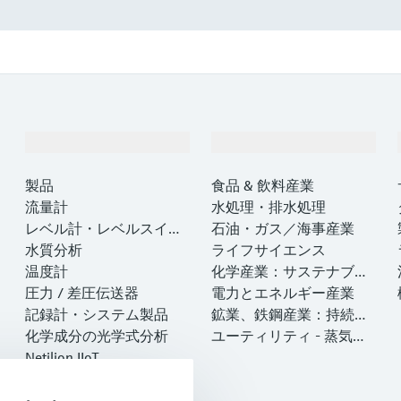
製品とサービス
インダストリー
製品
食品 & 飲料産業
流量計
水処理・排水処理
レベル計・レベルスイッ
石油・ガス／海事産業
チ
水質分析
ライフサイエンス
温度計
化学産業：サステナブル
圧力 / 差圧伝送器
な成功のパートナー
電力とエネルギー産業
記録計・システム製品
鉱業、鉄鋼産業：持続可
化学成分の光学式分析
能な未来を引き出す
ユーティリティ - 蒸気ソ
Netilion IIoT
リューション
ソフトウェア
注目製品