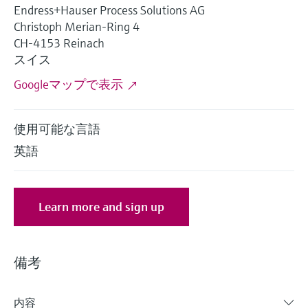
ー）
Endress+Hauser Process Solutions AG
意思決定に活用できるプロセスの
機器固有の情報とドキュメント（取扱説明
Memosens technology
製品一覧
Christoph Merian-Ring 4
書、技術仕様書、後継製品、スペアパー
見える化で実現するオペレーショ
CH-4153 Reinach
ツ）を見つける
ナルエクセレンス
製品一覧
スイス
スペアパーツの検索
Googleマップで表示
製品ルート、注文コード、またはシリアル
番号から予備部品を検索
使用可能な言語
英語
Learn more and sign up
備考
内容