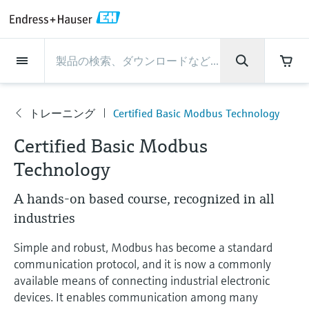
Back
Back
Back
Back
Back
Back
Back
Back
Back
Back
Back
Back
Back
Back
Back
Back
Back
Back
Back
Back
Back
Back
Back
Back
Back
Back
Back
Back
Back
Back
Back
Back
Back
Back
インダストリー
インダストリー
インダストリー
インダストリー
インダストリー
インダストリー
インダストリー
インダストリー
インダストリー
計装サービス
計装サービス
計装サービス
計装サービス
計装サービス
計装サービス
サポート
会社情報
会社情報
会社情報
会社情報
会社情報
会社情報
会社情報
会社情報
製品
製品
製品
製品
製品
製品
製品
製品
製品
製品
製品
流量計
レベル計・レベルスイッ
水質分析
温度計
圧力 / 差圧伝送器
記録計・システム製品
化学成分の光学式分析
Netilion IIoT
計装サービス
エンジニアリングサービ
サポートサービスおよび
計測器のメンテナンス
パフォーマンス最適化サー
インダストリー
サポート
会社情報
Endress+Hauserについて
プロダクトセンターの役
ケイパビリティ
ニュース＆ストーリー
イベント & トレーニング
キャリア
チ
ス
教育サービス
ビス
割
トレーニング
Certified Basic Modbus Technology
流量計
電磁流量計
pHセンサおよび変換器
温度伝送器
絶対圧およびゲージ圧測定
データマネージャ＆データロガー
TDLASとQF分析装置
Netilion Value
エンジニアリングサービス
検証サービス
食品 & 飲料産業
カスタマーサポート
Endress+Hauserについて
会社概要
プロセスの安全性
ニュース＆ストーリー概要
トレーニング
募集中の職種を見る
会
サポートハブ：Endress+Hauserのサポート
レーダーレベル計
計器新規調整
計測器サポート
測定性能分析
Endress+Hauser Level+Pressure
Certified Basic Modbus
社
に必要な情報を一括提供
レベル計・レベルスイッチ
コリオリ質量流量計
Conductivity sensors & transmitters
産業用温度計
差圧測定
プロセス表示器およびコントロー
ラマン分光システム
Netilion Health
サポートサービスおよび教育サー
現地校正サービス
水処理・排水処理
プロダクトセンターの役割
エンドレスハウザー ジャパン
サイバーセキュリティ
すべての記事
セミナー
Endress+Hauserで働く
情
Technology
報
ルユニット
ビス
音叉式レベルスイッチ
産業プロジェクト管理サービス
スマートサポートコネクト
校正周期の最適化
Endress+Hauser Flow
ダウンロード
水質分析
超音波流量計
濁度センサ & 変換器
サーモウェル
製品一覧
排出ガス監視ソリューション
Netilion Analytics
プロセスアナライザサービス
石油・ガス／海事産業
ケイパビリティ
財務成績
プロジェクトのプロセスオートメ
プレスリリース
展示会
A hands-on based course, recognized in all
その他の採用情報
取扱説明書、カタログ、ソフトウェア、ビ
電源およびバリア
計測器のメンテナンス
ーション
ガイドレーダーレベル計
延長保証
プロセス計装トレーニング講座
ダイナミックインストールベース
Endress+Hauser Liquid Analysis
デオ、認定書、その他さまざまなドキュメ
industries
温度計
渦流量計
塩素センサ & 変換器
高温用温度計
粒子計測機器
Netilionライブラリ
計測機器の修理
ライフサイエンス
導入事例
グループ経営陣
クイックファクト
オンラインセミナー
ントの検索、ダウンロードが可能です。
分析
Job opportunities at Analytik Jena
ワイヤレスHART ソリューション
パフォーマンス最適化サービス
My Endress+Hauser
超音波式レベル計
Temperature+System Products
Simple and robust, Modbus has become a standard
学ぶ
圧力 / 差圧伝送器
熱式質量流量計
溶存酸素センサおよび変換器
サニタリ温度計
デジタルアナライザソリューショ
Netilion Inventory
化学産業：サステナブルな成功の
ニュース＆ストーリー
沿革
メディア素材
サミット
communication protocol, and it is now a commonly
Job opportunities with Innovative
available means of connecting industrial electronic
ゲートウェイ & モデム
ン
View all
パートナー
B2B インテグレーション
静電容量式レベル計
Endress+Hauser Digital Solutions
Sensor Technology IST AG
ラーニングセンター
devices. It enables communication among many
記録計・システム製品
差圧流量測定
実験器具
一体型温度計
Netilion Connect
イベント & トレーニング
企業文化と価値感
プレスイベント
ネットワーキング