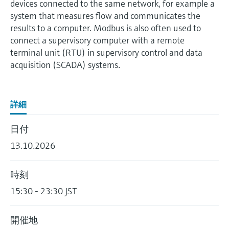
devices connected to the same network, for example a
Endress+Hauserのラーニングプラットフォ
ハンドヘルドコミュニケータ
プロセスガスアナライザ
電力とエネルギー産業
静圧レベル測定
Endress+Hauser Optical Analysis
Job opportunities at
ームなら、場所を問わず、最新技術を効率
system that measures flow and communicates the
化学成分の光学式分析
製品一覧
自動ウォーターサンプラ
温度スイッチ
Netilion Device Viewer
キャリア
サステナビリティ
イベント & トレーニング ファイ
的に学べます。豊富なコースとリソース
Endress+Hauser SICK
results to a computer. Modbus is also often used to
Energy managers & application
大気質計測機器
鉱業、鉄鋼産業：持続可能な未来
ンダ
導電率式レベル計
Endress+Hauser SICK
で、あなたのスキルアップを力強くサポー
connect a supervisory computer with a remote
Netilion IIoT
TOC, COD & SAC アナライザ
表面温度計
Netilion Water
関連会社
トします。
managers
を引き出す
イベント & トレーニング
terminal unit (RTU) in supervisory control and data
煙検出器
フロート式レベルスイッチ
研修、セミナー、展示会、サミット、オン
acquisition (SCADA) systems.
ソフトウェア
ORP（酸化 還元 電位）センサお
ケーブル付プローブ
ラインセミナーなど、さまざまなイベント
サージアレスタ
ユーティリティ - 蒸気ソリューシ
からお選びください。
よび変換器
視程測定装置
放射線式レベル計
ョン
マルチポイント温度計
製品一覧
詳細
汚泥界面センサおよび変換器
overheight detectors（車両の高さ
パドル式レベルスイッチ
製品ツール
製品一覧
超過検出器）
日付
すべての業界の注目
栄養塩測定用アナライザ & センサ
サーボ式レベル計
製品ファインダ
13.10.2026
製品一覧
製品の特性から、製品を検索できます。
産業市場向けの持続可能性ソリュ
金属測定用アナライザ
機械式レベル計
ーション
時刻
製品選定ツール『Applicator』
15:30 - 23:30 JST
プロセスフォトメータ
用途に応じて製品を検索・選定・構成
マイクロ波バリアレベル測定
プロセス産業を変革するデジタル
の力
Device Viewer（デバイス ビューワ
マイクロ波透過による測定
圧力を使用したレベル測定
開催地