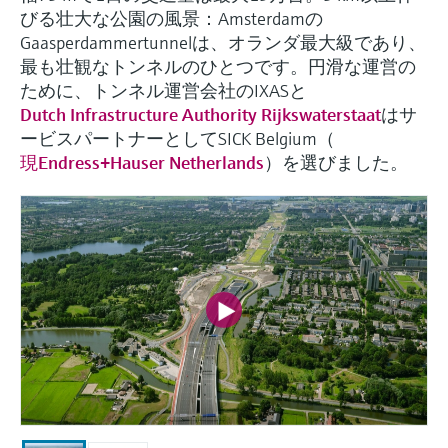
Endress+Hauserのラーニングプラットフォ
ハンドヘルドコミュニケータ
プロセスガスアナライザ
電力とエネルギー産業
静圧レベル測定
Endress+Hauser Optical Analysis
びる壮大な公園の風景：Amsterdamの
Job opportunities at
ームなら、場所を問わず、最新技術を効率
化学成分の光学式分析
製品一覧
自動ウォーターサンプラ
温度スイッチ
Netilion Device Viewer
キャリア
サステナビリティ
イベント & トレーニング ファイ
Gaasperdammertunnelは、オランダ最大級であり、
的に学べます。豊富なコースとリソース
Endress+Hauser SICK
Energy managers & application
大気質計測機器
鉱業、鉄鋼産業：持続可能な未来
ンダ
導電率式レベル計
Endress+Hauser SICK
最も壮観なトンネルのひとつです。円滑な運営の
で、あなたのスキルアップを力強くサポー
Netilion IIoT
TOC, COD & SAC アナライザ
表面温度計
Netilion Water
関連会社
トします。
ために、トンネル運営会社のIXASと
managers
を引き出す
イベント & トレーニング
Dutch Infrastructure Authority Rijkswaterstaat
はサ
煙検出器
フロート式レベルスイッチ
研修、セミナー、展示会、サミット、オン
ービスパートナーとしてSICK Belgium（
ソフトウェア
ORP（酸化 還元 電位）センサお
ケーブル付プローブ
ラインセミナーなど、さまざまなイベント
サージアレスタ
ユーティリティ - 蒸気ソリューシ
からお選びください。
現Endress+Hauser Netherlands
）を選びました。
よび変換器
視程測定装置
放射線式レベル計
ョン
マルチポイント温度計
製品一覧
汚泥界面センサおよび変換器
overheight detectors（車両の高さ
パドル式レベルスイッチ
製品ツール
製品一覧
超過検出器）
すべての業界の注目
栄養塩測定用アナライザ & センサ
サーボ式レベル計
製品ファインダ
製品一覧
製品の特性から、製品を検索できます。
産業市場向けの持続可能性ソリュ
金属測定用アナライザ
機械式レベル計
ーション
製品選定ツール『Applicator』
プロセスフォトメータ
用途に応じて製品を検索・選定・構成
マイクロ波バリアレベル測定
プロセス産業を変革するデジタル
の力
Device Viewer（デバイス ビューワ
マイクロ波透過による測定
圧力を使用したレベル測定