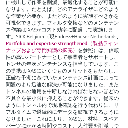
に検出して作業を削減、最適化することが可能に
なります。たとえば、どのアナライザにどのよう
な作業が必要か、またどのように実施すべきかを
可視化できます。フィルタ交換などのメンテナン
ス作業はIXASがコスト効率に配慮して実施しま
す。SICK Belgium（現Endress+Hauser Netherlands、
Portfolio and expertise strengthened（製品ライン
ナップおよび専門知識の拡充）
を参照）は、信頼
性の高いパートナーとして事業者をサポートし、
センサの年次メンテナンスを担当しています。こ
の提携はIXASにいくつものメリットをもたらし、
正確な予測に基づいたメンテナンス計画によって
問題のより迅速な解決が可能になりました。また
トンネルの運用を中断しなければならないほどの
不具合を最小限に抑えることができます。従来の
ようにトンネル内で現地確認を行う代わりに、リ
アルタイムで継続的にデータを監視できるように
なりました。これにより、IXASは、材料、スペア
パーツにかかる時間やコスト、人件費を削減しつ