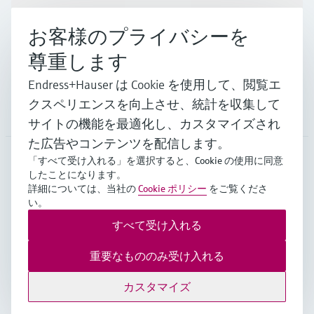
インダストリー
お客様のプライバシーを
尊重します
サポート
Endress+Hauser は Cookie を使用して、閲覧エ
クスペリエンスを向上させ、統計を収集して
会社情報
サイトの機能を最適化し、カスタマイズされ
た広告やコンテンツを配信します。
「すべて受け入れる」を選択すると、Cookie の使用に同意
したことになります。
JPN
•
日本語
詳細については、当社の
Cookie ポリシー
をご覧くださ
い。
すべて受け入れる
Copyright © Endress+Hauser Group Services AG
Imprint
ご利用規約
データ保護
重要なもののみ受け入れる
販売基本条件/個人情報保護等
カスタマイズ