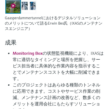
ー）
意思決定に活用できるプロセスの
機器固有の情報とドキュメント（取扱説明
Memosens technology
製品一覧
書、技術仕様書、後継製品、スペアパー
見える化で実現するオペレーショ
ツ）を見つける
Gaasperdammertunnelにおけるデジタルソリューション
ナルエクセレンス
製品一覧
のメリットについて語るErwin Bes氏（IXASのメンテナン
スペアパーツの検索
スエンジニア）
製品ルート、注文コード、またはシリアル
番号から予備部品を検索
成果
Monitoring Box
の状態監視機能により、IXASは
常に適切なタイミングと場所を把握し、サー
ビス担当者に具体的な作業内容を指示するこ
とでメンテナンスコストを大幅に削減できま
す。
このプロジェクトはあらゆる種類のトンネル
に応用できます。コストやサービス作業の削
減、メンテナンス計画の改善など、数多くの
メリットを運用会社にもたらすソリューショ