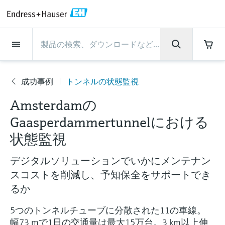
Back
Back
Back
Back
Back
Back
Back
Back
Back
Back
Back
Back
Back
Back
Back
Back
Back
Back
Back
Back
Back
Back
Back
Back
Back
Back
Back
Back
Back
Back
Back
Back
Back
Back
インダストリー
インダストリー
インダストリー
インダストリー
インダストリー
インダストリー
インダストリー
インダストリー
インダストリー
計装サービス
計装サービス
計装サービス
計装サービス
計装サービス
計装サービス
サポート
会社情報
会社情報
会社情報
会社情報
会社情報
会社情報
会社情報
会社情報
製品
製品
製品
製品
製品
製品
製品
製品
製品
製品
製品
流量計
レベル計・レベルスイッ
水質分析
温度計
圧力 / 差圧伝送器
記録計・システム製品
化学成分の光学式分析
Netilion IIoT
計装サービス
エンジニアリングサービ
サポートサービスおよび
計測器のメンテナンス
パフォーマンス最適化サー
インダストリー
サポート
会社情報
Endress+Hauserについて
プロダクトセンターの役
ケイパビリティ
ニュース＆ストーリー
イベント & トレーニング
キャリア
チ
ス
教育サービス
ビス
割
成功事例
トンネルの状態監視
流量計
電磁流量計
pHセンサおよび変換器
温度伝送器
絶対圧およびゲージ圧測定
データマネージャ＆データロガー
TDLASとQF分析装置
Netilion Value
エンジニアリングサービス
検証サービス
食品 & 飲料産業
カスタマーサポート
Endress+Hauserについて
会社概要
プロセスの安全性
ニュース＆ストーリー概要
トレーニング
募集中の職種を見る
会
サポートハブ：Endress+Hauserのサポート
レーダーレベル計
計器新規調整
計測器サポート
測定性能分析
Endress+Hauser Level+Pressure
Amsterdamの
社
に必要な情報を一括提供
レベル計・レベルスイッチ
コリオリ質量流量計
Conductivity sensors & transmitters
産業用温度計
差圧測定
プロセス表示器およびコントロー
ラマン分光システム
Netilion Health
サポートサービスおよび教育サー
現地校正サービス
水処理・排水処理
プロダクトセンターの役割
エンドレスハウザー ジャパン
サイバーセキュリティ
すべての記事
セミナー
Endress+Hauserで働く
情
Gaasperdammertunnelにおける
報
ルユニット
ビス
音叉式レベルスイッチ
産業プロジェクト管理サービス
スマートサポートコネクト
校正周期の最適化
Endress+Hauser Flow
ダウンロード
状態監視
水質分析
超音波流量計
濁度センサ & 変換器
サーモウェル
製品一覧
排出ガス監視ソリューション
Netilion Analytics
プロセスアナライザサービス
石油・ガス／海事産業
ケイパビリティ
財務成績
プロジェクトのプロセスオートメ
プレスリリース
展示会
その他の採用情報
取扱説明書、カタログ、ソフトウェア、ビ
電源およびバリア
計測器のメンテナンス
ーション
ガイドレーダーレベル計
延長保証
プロセス計装トレーニング講座
ダイナミックインストールベース
Endress+Hauser Liquid Analysis
デオ、認定書、その他さまざまなドキュメ
デジタルソリューションでいかにメンテナン
温度計
渦流量計
塩素センサ & 変換器
高温用温度計
粒子計測機器
Netilionライブラリ
計測機器の修理
ライフサイエンス
導入事例
グループ経営陣
クイックファクト
オンラインセミナー
ントの検索、ダウンロードが可能です。
分析
Job opportunities at Analytik Jena
スコストを削減し、予知保全をサポートでき
ワイヤレスHART ソリューション
パフォーマンス最適化サービス
My Endress+Hauser
超音波式レベル計
Temperature+System Products
学ぶ
るか
圧力 / 差圧伝送器
熱式質量流量計
溶存酸素センサおよび変換器
サニタリ温度計
デジタルアナライザソリューショ
Netilion Inventory
化学産業：サステナブルな成功の
ニュース＆ストーリー
沿革
メディア素材
サミット
Job opportunities with Innovative
ゲートウェイ & モデム
ン
View all
パートナー
B2B インテグレーション
静電容量式レベル計
Endress+Hauser Digital Solutions
5つのトンネルチューブに分散された11の車線。
Sensor Technology IST AG
ラーニングセンター
記録計・システム製品
差圧流量測定
実験器具
一体型温度計
Netilion Connect
イベント & トレーニング
企業文化と価値感
プレスイベント
ネットワーキング
幅73 mで1日の交通量は最大15万台。3 km以上伸