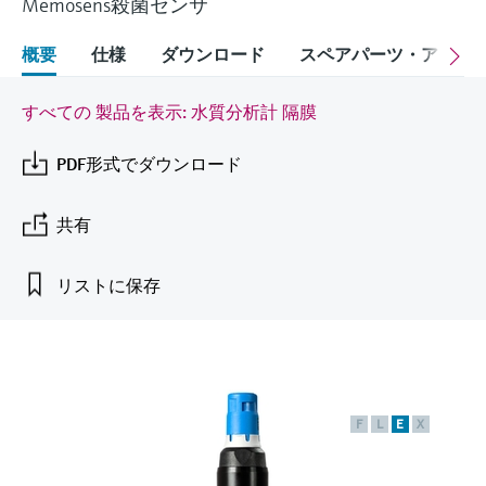
Memosens殺菌センサ
Endress+Hauserのラーニングプラットフォ
ハンドヘルドコミュニケータ
プロセスガスアナライザ
電力とエネルギー産業
静圧レベル測定
Endress+Hauser Optical Analysis
Job opportunities at
ームなら、場所を問わず、最新技術を効率
化学成分の光学式分析
製品一覧
自動ウォーターサンプラ
温度スイッチ
Netilion Device Viewer
キャリア
サステナビリティ
イベント & トレーニング ファイ
的に学べます。豊富なコースとリソース
概要
仕様
ダウンロード
スペアパーツ・アクセ
Endress+Hauser SICK
Energy managers & application
大気質計測機器
鉱業、鉄鋼産業：持続可能な未来
ンダ
導電率式レベル計
Endress+Hauser SICK
で、あなたのスキルアップを力強くサポー
Netilion IIoT
TOC, COD & SAC アナライザ
表面温度計
Netilion Water
関連会社
トします。
managers
を引き出す
イベント & トレーニング
すべての 製品を表示: 水質分析計 隔膜
煙検出器
フロート式レベルスイッチ
研修、セミナー、展示会、サミット、オン
ソフトウェア
ORP（酸化 還元 電位）センサお
ケーブル付プローブ
ラインセミナーなど、さまざまなイベント
サージアレスタ
ユーティリティ - 蒸気ソリューシ
PDF形式でダウンロード
からお選びください。
よび変換器
視程測定装置
放射線式レベル計
ョン
マルチポイント温度計
製品一覧
共有
汚泥界面センサおよび変換器
overheight detectors（車両の高さ
パドル式レベルスイッチ
製品ツール
製品一覧
超過検出器）
すべての業界の注目
リストに保存
栄養塩測定用アナライザ & センサ
サーボ式レベル計
製品ファインダ
製品一覧
製品の特性から、製品を検索できます。
産業市場向けの持続可能性ソリュ
金属測定用アナライザ
機械式レベル計
ーション
製品選定ツール『Applicator』
プロセスフォトメータ
用途に応じて製品を検索・選定・構成
マイクロ波バリアレベル測定
プロセス産業を変革するデジタル
F
L
E
X
の力
Device Viewer（デバイス ビューワ
マイクロ波透過による測定
圧力を使用したレベル測定