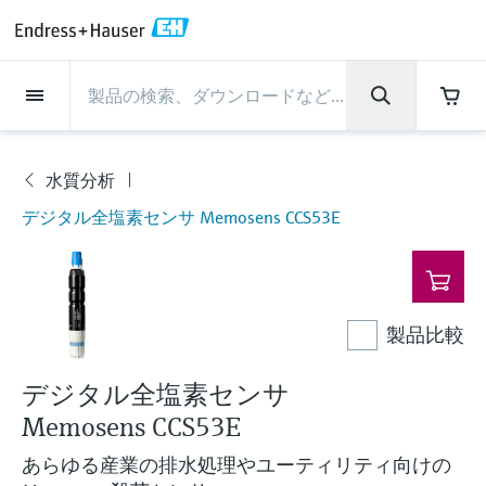
Back
Back
Back
Back
Back
Back
Back
Back
Back
Back
Back
Back
Back
Back
Back
Back
Back
Back
Back
Back
Back
Back
Back
Back
Back
Back
Back
Back
Back
Back
Back
Back
Back
Back
インダストリー
インダストリー
インダストリー
インダストリー
インダストリー
インダストリー
インダストリー
インダストリー
インダストリー
計装サービス
計装サービス
計装サービス
計装サービス
計装サービス
計装サービス
サポート
会社情報
会社情報
会社情報
会社情報
会社情報
会社情報
会社情報
会社情報
製品
製品
製品
製品
製品
製品
製品
製品
製品
製品
製品
流量計
レベル計・レベルスイッ
水質分析
温度計
圧力 / 差圧伝送器
記録計・システム製品
化学成分の光学式分析
Netilion IIoT
計装サービス
エンジニアリングサービ
サポートサービスおよび
計測器のメンテナンス
パフォーマンス最適化サー
インダストリー
サポート
会社情報
Endress+Hauserについて
プロダクトセンターの役
ケイパビリティ
ニュース＆ストーリー
イベント & トレーニング
キャリア
チ
ス
教育サービス
ビス
割
水質分析
流量計
電磁流量計
pHセンサおよび変換器
温度伝送器
絶対圧およびゲージ圧測定
データマネージャ＆データロガー
TDLASとQF分析装置
Netilion Value
エンジニアリングサービス
検証サービス
食品 & 飲料産業
カスタマーサポート
Endress+Hauserについて
会社概要
プロセスの安全性
ニュース＆ストーリー概要
トレーニング
募集中の職種を見る
製
サポートハブ：Endress+Hauserのサポート
デジタル全塩素センサ Memosens CCS53E
レーダーレベル計
計器新規調整
計測器サポート
測定性能分析
Endress+Hauser Level+Pressure
品
に必要な情報を一括提供
レベル計・レベルスイッチ
コリオリ質量流量計
Conductivity sensors & transmitters
産業用温度計
差圧測定
プロセス表示器およびコントロー
ラマン分光システム
Netilion Health
サポートサービスおよび教育サー
現地校正サービス
水処理・排水処理
プロダクトセンターの役割
エンドレスハウザー ジャパン
サイバーセキュリティ
すべての記事
セミナー
Endress+Hauserで働く
ルユニット
ビス
音叉式レベルスイッチ
産業プロジェクト管理サービス
スマートサポートコネクト
校正周期の最適化
Endress+Hauser Flow
ダウンロード
水質分析
超音波流量計
濁度センサ & 変換器
サーモウェル
製品一覧
排出ガス監視ソリューション
Netilion Analytics
プロセスアナライザサービス
石油・ガス／海事産業
ケイパビリティ
財務成績
プロジェクトのプロセスオートメ
プレスリリース
展示会
その他の採用情報
取扱説明書、カタログ、ソフトウェア、ビ
電源およびバリア
計測器のメンテナンス
ーション
ガイドレーダーレベル計
延長保証
プロセス計装トレーニング講座
ダイナミックインストールベース
Endress+Hauser Liquid Analysis
製品比較
デオ、認定書、その他さまざまなドキュメ
温度計
渦流量計
塩素センサ & 変換器
高温用温度計
粒子計測機器
Netilionライブラリ
計測機器の修理
ライフサイエンス
導入事例
グループ経営陣
クイックファクト
オンラインセミナー
ントの検索、ダウンロードが可能です。
分析
Job opportunities at Analytik Jena
ワイヤレスHART ソリューション
パフォーマンス最適化サービス
My Endress+Hauser
超音波式レベル計
Temperature+System Products
デジタル全塩素センサ
学ぶ
圧力 / 差圧伝送器
熱式質量流量計
溶存酸素センサおよび変換器
サニタリ温度計
デジタルアナライザソリューショ
Netilion Inventory
化学産業：サステナブルな成功の
ニュース＆ストーリー
沿革
メディア素材
サミット
Memosens CCS53E
Job opportunities with Innovative
ゲートウェイ & モデム
ン
View all
パートナー
B2B インテグレーション
静電容量式レベル計
Endress+Hauser Digital Solutions
Sensor Technology IST AG
あらゆる産業の排水処理やユーティリティ向けの
ラーニングセンター
記録計・システム製品
差圧流量測定
実験器具
一体型温度計
Netilion Connect
イベント & トレーニング
企業文化と価値感
プレスイベント
ネットワーキング