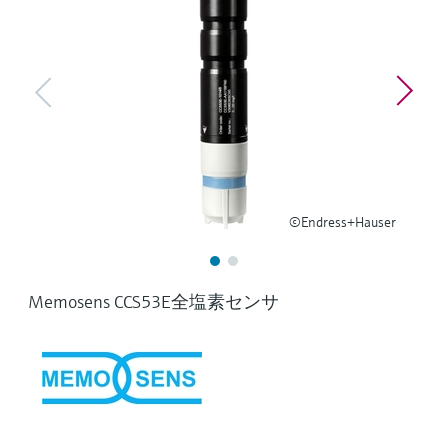
ー）
意思決定に活用できるプロセスの
機器固有の情報とドキュメント（取扱説明
Memosens technology
製品一覧
書、技術仕様書、後継製品、スペアパー
見える化で実現するオペレーショ
ツ）を見つける
ナルエクセレンス
製品一覧
スペアパーツの検索
製品ルート、注文コード、またはシリアル
番号から予備部品を検索
©Endress+Hauser
Memosens CCS53E全塩素センサ