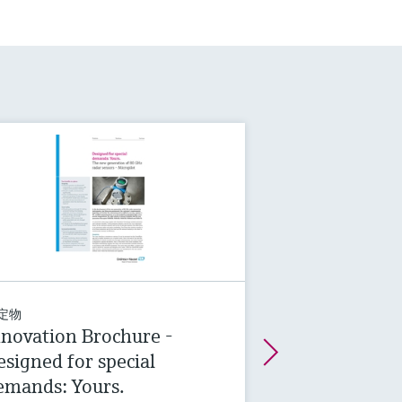
定物
nnovation Brochure -
esigned for special
emands: Yours.