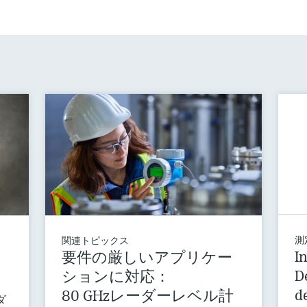
測
関連トピックス
I
要件の厳しいアプリケー
D
ションに対応：
d
80 GHzレーダーレベル計
ダ