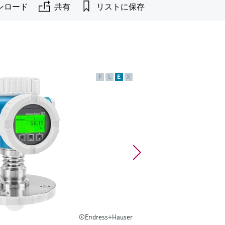
ンロード
共有
リストに保存
F
L
E
X
©Endress+Hauser