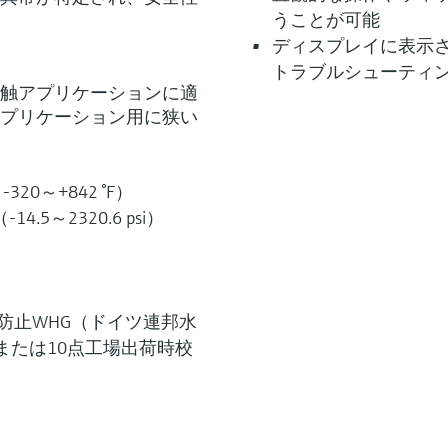
うことが可能
ディスプレイに表示
トラブルシューティ
0mの非接触アプリケーションに適
プリケーション用に狭い
320～+842 °F）
4.5～2320.6 psi）
）
防止WHG（ドイツ連邦水
点または10点工場出荷時校