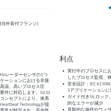
316相当外装付フランジ)
利点
実行中のプロセスにおける、H
80 GHzレーダーセンサの1つ
したプロセス監視、
ケーションにおける非接
安全設計：IEC 6150
高温、高いプロセス圧
3アプリケーション
件に対応します。SILロ
ガイド付きSILロッ
コンセプトにより、体系
的なエラーが減少
eat Technologyが提
直観的な操作やウィ
異常が特定され、安全性