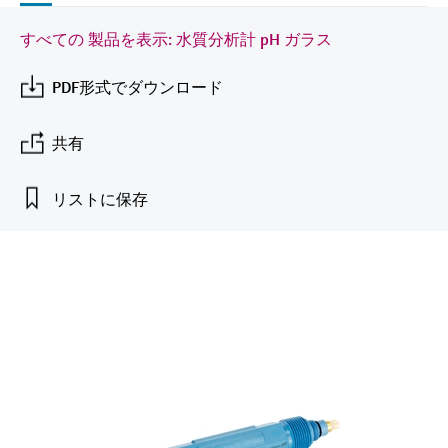
Endress+Hauserのラーニングプラットフォ
ハンドヘルドコミュニケータ
プロセスガスアナライザ
電力とエネルギー産業
静圧レベル測定
Endress+Hauser Optical Analysis
Job opportunities at
ームなら、場所を問わず、最新技術を効率
化学成分の光学式分析
製品一覧
自動ウォーターサンプラ
温度スイッチ
Netilion Device Viewer
キャリア
サステナビリティ
イベント & トレーニング ファイ
すべての 製品を表示: 水質分析計 pH ガラス
的に学べます。豊富なコースとリソース
Endress+Hauser SICK
Energy managers & application
大気質計測機器
鉱業、鉄鋼産業：持続可能な未来
ンダ
導電率式レベル計
Endress+Hauser SICK
で、あなたのスキルアップを力強くサポー
PDF形式でダウンロード
Netilion IIoT
TOC, COD & SAC アナライザ
表面温度計
Netilion Water
関連会社
トします。
managers
を引き出す
イベント & トレーニング
煙検出器
フロート式レベルスイッチ
研修、セミナー、展示会、サミット、オン
ソフトウェア
ORP（酸化 還元 電位）センサお
ケーブル付プローブ
ラインセミナーなど、さまざまなイベント
共有
サージアレスタ
ユーティリティ - 蒸気ソリューシ
からお選びください。
よび変換器
視程測定装置
放射線式レベル計
ョン
マルチポイント温度計
製品一覧
リストに保存
汚泥界面センサおよび変換器
overheight detectors（車両の高さ
パドル式レベルスイッチ
製品ツール
製品一覧
超過検出器）
すべての業界の注目
栄養塩測定用アナライザ & センサ
サーボ式レベル計
製品ファインダ
製品一覧
製品の特性から、製品を検索できます。
産業市場向けの持続可能性ソリュ
金属測定用アナライザ
機械式レベル計
ーション
製品選定ツール『Applicator』
プロセスフォトメータ
用途に応じて製品を検索・選定・構成
マイクロ波バリアレベル測定
プロセス産業を変革するデジタル
の力
Device Viewer（デバイス ビューワ
マイクロ波透過による測定
圧力を使用したレベル測定