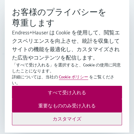
お客様のプライバシーを
尊重します
サポート
Endress+Hauser は Cookie を使用して、閲覧エ
クスペリエンスを向上させ、統計を収集して
会社情報
サイトの機能を最適化し、カスタマイズされ
た広告やコンテンツを配信します。
「すべて受け入れる」を選択すると、Cookie の使用に同意
したことになります。
JPN
•
日本語
詳細については、当社の
Cookie ポリシー
をご覧くださ
い。
すべて受け入れる
Copyright © Endress+Hauser Group Services AG
Imprint
ご利用規約
データ保護
重要なもののみ受け入れる
販売基本条件/個人情報保護等
カスタマイズ