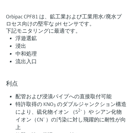
Orbipac CPF81 は、鉱工業および工業用水/廃水プ
ロセス向けの堅牢な pH センサです。
下記モニタリングに最適です。
浮遊選鉱
浸出
中和処理
流出入口
利点
配管および浸漬パイプへの直接取付可能
特許取得の KNO
のダブルジャンクション構造
3
2-
により、硫化物イオン （S
）や シアン化物
-
イオン（CN
）の汚染に対し飛躍的に耐性が向
上