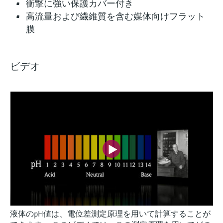
衝撃に強い保護カバー付き
高流量および繊維質を含む媒体向けフラット
膜
ビデオ
液体のpH値は、電位差測定原理を用いて計算することが