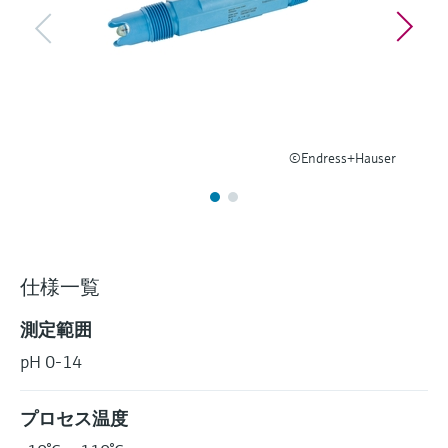
ー）
意思決定に活用できるプロセスの
機器固有の情報とドキュメント（取扱説明
Memosens technology
製品一覧
書、技術仕様書、後継製品、スペアパー
見える化で実現するオペレーショ
ツ）を見つける
ナルエクセレンス
製品一覧
スペアパーツの検索
製品ルート、注文コード、またはシリアル
©Endress+Hauser
番号から予備部品を検索
仕様一覧
測定範囲
pH 0-14
プロセス温度