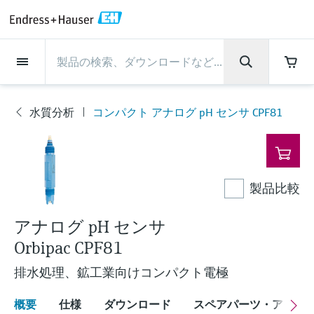
Back
Back
Back
Back
Back
Back
Back
Back
Back
Back
Back
Back
Back
Back
Back
Back
Back
Back
Back
Back
Back
Back
Back
Back
Back
Back
Back
Back
Back
Back
Back
Back
Back
Back
インダストリー
インダストリー
インダストリー
インダストリー
インダストリー
インダストリー
インダストリー
インダストリー
インダストリー
計装サービス
計装サービス
計装サービス
計装サービス
計装サービス
計装サービス
サポート
会社情報
会社情報
会社情報
会社情報
会社情報
会社情報
会社情報
会社情報
製品
製品
製品
製品
製品
製品
製品
製品
製品
製品
製品
流量計
レベル計・レベルスイッ
水質分析
温度計
圧力 / 差圧伝送器
記録計・システム製品
化学成分の光学式分析
Netilion IIoT
計装サービス
エンジニアリングサービ
サポートサービスおよび
計測器のメンテナンス
パフォーマンス最適化サー
インダストリー
サポート
会社情報
Endress+Hauserについて
プロダクトセンターの役
ケイパビリティ
ニュース＆ストーリー
イベント & トレーニング
キャリア
チ
ス
教育サービス
ビス
割
水質分析
コンパクト アナログ pH センサ CPF81
流量計
電磁流量計
pHセンサおよび変換器
温度伝送器
絶対圧およびゲージ圧測定
データマネージャ＆データロガー
TDLASとQF分析装置
Netilion Value
エンジニアリングサービス
検証サービス
食品 & 飲料産業
カスタマーサポート
Endress+Hauserについて
会社概要
プロセスの安全性
ニュース＆ストーリー概要
トレーニング
募集中の職種を見る
製
サポートハブ：Endress+Hauserのサポート
レーダーレベル計
計器新規調整
計測器サポート
測定性能分析
Endress+Hauser Level+Pressure
品
に必要な情報を一括提供
レベル計・レベルスイッチ
コリオリ質量流量計
Conductivity sensors & transmitters
産業用温度計
差圧測定
プロセス表示器およびコントロー
ラマン分光システム
Netilion Health
サポートサービスおよび教育サー
現地校正サービス
水処理・排水処理
プロダクトセンターの役割
エンドレスハウザー ジャパン
サイバーセキュリティ
すべての記事
セミナー
Endress+Hauserで働く
ルユニット
ビス
音叉式レベルスイッチ
産業プロジェクト管理サービス
スマートサポートコネクト
校正周期の最適化
Endress+Hauser Flow
ダウンロード
製品比較
水質分析
超音波流量計
濁度センサ & 変換器
サーモウェル
製品一覧
排出ガス監視ソリューション
Netilion Analytics
プロセスアナライザサービス
石油・ガス／海事産業
ケイパビリティ
財務成績
プロジェクトのプロセスオートメ
プレスリリース
展示会
その他の採用情報
取扱説明書、カタログ、ソフトウェア、ビ
電源およびバリア
計測器のメンテナンス
ーション
ガイドレーダーレベル計
延長保証
プロセス計装トレーニング講座
ダイナミックインストールベース
Endress+Hauser Liquid Analysis
デオ、認定書、その他さまざまなドキュメ
アナログ pH センサ
温度計
渦流量計
塩素センサ & 変換器
高温用温度計
粒子計測機器
Netilionライブラリ
計測機器の修理
ライフサイエンス
導入事例
グループ経営陣
クイックファクト
オンラインセミナー
ントの検索、ダウンロードが可能です。
分析
Job opportunities at Analytik Jena
Orbipac CPF81
ワイヤレスHART ソリューション
パフォーマンス最適化サービス
My Endress+Hauser
超音波式レベル計
Temperature+System Products
学ぶ
圧力 / 差圧伝送器
熱式質量流量計
溶存酸素センサおよび変換器
サニタリ温度計
デジタルアナライザソリューショ
Netilion Inventory
化学産業：サステナブルな成功の
ニュース＆ストーリー
沿革
メディア素材
サミット
排水処理、鉱工業向けコンパクト電極
Job opportunities with Innovative
ゲートウェイ & モデム
ン
View all
パートナー
B2B インテグレーション
静電容量式レベル計
Endress+Hauser Digital Solutions
Sensor Technology IST AG
ラーニングセンター
記録計・システム製品
差圧流量測定
実験器具
一体型温度計
Netilion Connect
イベント & トレーニング
企業文化と価値感
プレスイベント
ネットワーキング
概要
仕様
ダウンロード
スペアパーツ・アクセ