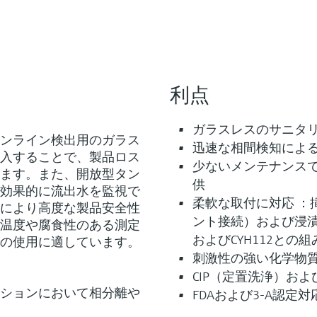
利点
ガラスレスのサニタ
のインライン検出用のガラス
迅速な相間検知によ
入することで、製品ロス
少ないメンテナンス
ます。また、開放型タン
供
効果的に流出水を監視で
柔軟な取付に対応 ：
により高度な製品安全性
ント接続）および浸漬式（
動作温度や腐食性のある測定
およびCYH112との
の使用に適しています。
刺激性の強い化学物
CIP（定置洗浄）およ
ケーションにおいて相分離や
FDAおよび3-A認定対