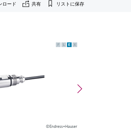
ンロード
共有
リストに保存
F
L
E
X
©Endress+Hauser