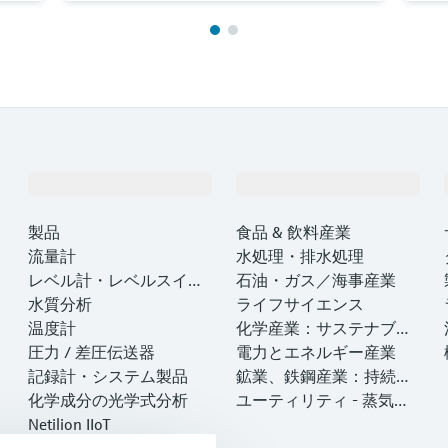
製品とサービス
インダストリー
製品
食品 & 飲料産業
流量計
水処理・排水処理
レベル計・レベルスイッ
石油・ガス／海事産業
チ
水質分析
ライフサイエンス
温度計
化学産業：サステナブル
圧力 / 差圧伝送器
な成功のパートナー
電力とエネルギー産業
記録計・システム製品
鉱業、鉄鋼産業：持続可
化学成分の光学式分析
能な未来を引き出す
ユーティリティ - 蒸気ソ
Netilion IIoT
リューション