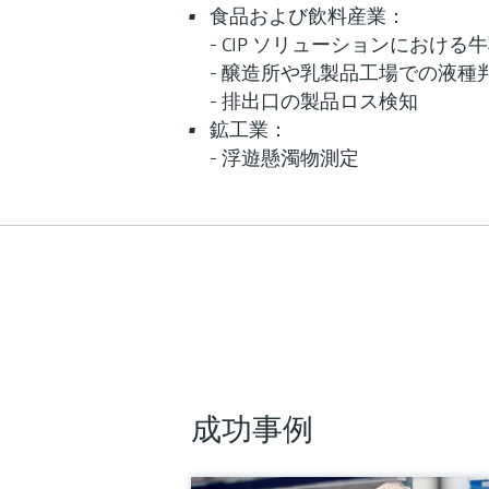
食品および飲料産業：
- CIP ソリューションにおける
- 醸造所や乳製品工場での液種
- 排出口の製品ロス検知
鉱工業：
- 浮遊懸濁物測定
成功事例