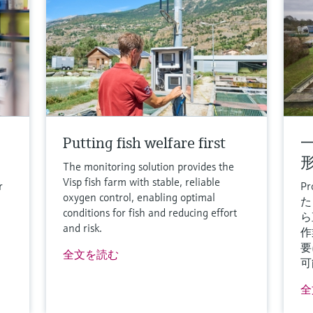
Putting fish welfare first
The monitoring solution provides the
Visp fish farm with stable, reliable
r
P
oxygen control, enabling optimal
た
conditions for fish and reducing effort
ら
and risk.
作
要
全文を読む
可
全