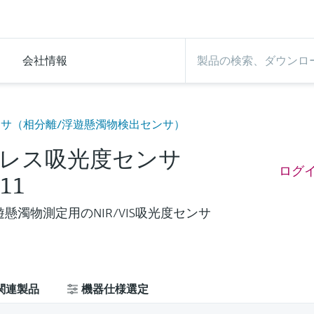
会社情報
度センサ（相分離/浮遊懸濁物検出センサ）
レス吸光度センサ
ログ
11
懸濁物測定用のNIR/VIS吸光度センサ
関連製品
機器仕様選定