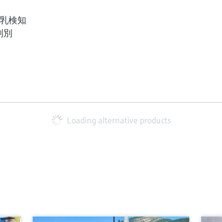
牛乳検知
判別
Loading alternative products