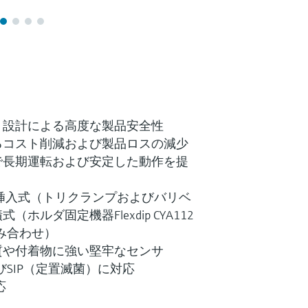
リ設計による高度な製品安全性
るコスト削減および製品ロスの減少
で長期運転および安定した動作を提
挿入式（トリクランプおよびバリベ
ホルダ固定機器Flexdip CYA112
組み合わせ）
質や付着物に強い堅牢なセンサ
びSIP（定置滅菌）に対応
応