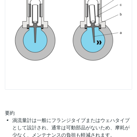
Endress+Hauserのラーニングプラットフォ
ハンドヘルドコミュニケータ
プロセスガスアナライザ
電力とエネルギー産業
静圧レベル測定
Endress+Hauser Optical Analysis
Job opportunities at
ームなら、場所を問わず、最新技術を効率
化学成分の光学式分析
製品一覧
自動ウォーターサンプラ
温度スイッチ
Netilion Device Viewer
キャリア
サステナビリティ
イベント & トレーニング ファイ
的に学べます。豊富なコースとリソース
Endress+Hauser SICK
Energy managers & application
大気質計測機器
鉱業、鉄鋼産業：持続可能な未来
ンダ
導電率式レベル計
Endress+Hauser SICK
で、あなたのスキルアップを力強くサポー
Netilion IIoT
TOC, COD & SAC アナライザ
表面温度計
Netilion Water
関連会社
トします。
managers
を引き出す
イベント & トレーニング
煙検出器
フロート式レベルスイッチ
研修、セミナー、展示会、サミット、オン
ソフトウェア
ORP（酸化 還元 電位）センサお
ケーブル付プローブ
ラインセミナーなど、さまざまなイベント
サージアレスタ
ユーティリティ - 蒸気ソリューシ
からお選びください。
よび変換器
視程測定装置
放射線式レベル計
ョン
マルチポイント温度計
製品一覧
汚泥界面センサおよび変換器
overheight detectors（車両の高さ
パドル式レベルスイッチ
製品ツール
製品一覧
超過検出器）
すべての業界の注目
栄養塩測定用アナライザ & センサ
サーボ式レベル計
製品ファインダ
製品一覧
製品の特性から、製品を検索できます。
産業市場向けの持続可能性ソリュ
金属測定用アナライザ
機械式レベル計
ーション
製品選定ツール『Applicator』
要約
プロセスフォトメータ
用途に応じて製品を検索・選定・構成
マイクロ波バリアレベル測定
プロセス産業を変革するデジタル
渦流量計は一般にフランジタイプまたはウェハタイプ
として設計され、通常は可動部品がないため、摩耗が
の力
Device Viewer（デバイス ビューワ
マイクロ波透過による測定
圧力を使用したレベル測定
少なく、メンテナンスの負担も軽減されます。