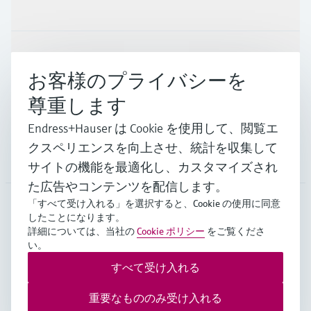
製品とサービス
インダストリー
お客様のプライバシーを
尊重します
サポート
Endress+Hauser は Cookie を使用して、閲覧エ
クスペリエンスを向上させ、統計を収集して
会社情報
サイトの機能を最適化し、カスタマイズされ
た広告やコンテンツを配信します。
「すべて受け入れる」を選択すると、Cookie の使用に同意
したことになります。
JPN
•
日本語
詳細については、当社の
Cookie ポリシー
をご覧くださ
い。
すべて受け入れる
Copyright © Endress+Hauser Group Services AG
Imprint
ご利用規約
データ保護
重要なもののみ受け入れる
販売基本条件/個人情報保護等