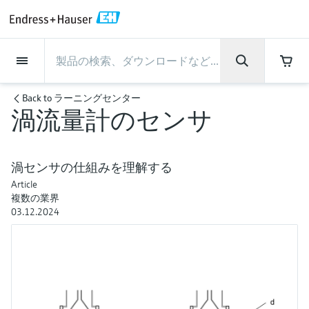
Back
Back
Back
Back
Back
Back
Back
Back
Back
Back
Back
Back
Back
Back
Back
Back
Back
Back
Back
Back
Back
Back
Back
Back
Back
Back
Back
Back
Back
Back
Back
Back
Back
Back
インダストリー
インダストリー
インダストリー
インダストリー
インダストリー
インダストリー
インダストリー
インダストリー
インダストリー
計装サービス
計装サービス
計装サービス
計装サービス
計装サービス
計装サービス
サポート
会社情報
会社情報
会社情報
会社情報
会社情報
会社情報
会社情報
会社情報
製品
製品
製品
製品
製品
製品
製品
製品
製品
製品
製品
流量計
レベル計・レベルスイッ
水質分析
温度計
圧力 / 差圧伝送器
記録計・システム製品
化学成分の光学式分析
Netilion IIoT
計装サービス
エンジニアリングサービ
サポートサービスおよび
計測器のメンテナンス
パフォーマンス最適化サー
インダストリー
サポート
会社情報
Endress+Hauserについて
プロダクトセンターの役
ケイパビリティ
ニュース＆ストーリー
イベント & トレーニング
キャリア
Back to
ラーニングセンター
チ
ス
教育サービス
ビス
割
渦流量計のセンサ
流量計
電磁流量計
pHセンサおよび変換器
温度伝送器
絶対圧およびゲージ圧測定
データマネージャ＆データロガー
TDLASとQF分析装置
Netilion Value
エンジニアリングサービス
検証サービス
食品 & 飲料産業
カスタマーサポート
Endress+Hauserについて
会社概要
プロセスの安全性
ニュース＆ストーリー概要
トレーニング
募集中の職種を見る
サポートハブ：Endress+Hauserのサポート
レーダーレベル計
計器新規調整
計測器サポート
測定性能分析
Endress+Hauser Level+Pressure
に必要な情報を一括提供
レベル計・レベルスイッチ
コリオリ質量流量計
Conductivity sensors & transmitters
産業用温度計
差圧測定
プロセス表示器およびコントロー
ラマン分光システム
Netilion Health
サポートサービスおよび教育サー
現地校正サービス
水処理・排水処理
プロダクトセンターの役割
エンドレスハウザー ジャパン
サイバーセキュリティ
すべての記事
セミナー
Endress+Hauserで働く
渦センサの仕組みを理解する
ルユニット
ビス
音叉式レベルスイッチ
産業プロジェクト管理サービス
スマートサポートコネクト
校正周期の最適化
Endress+Hauser Flow
ダウンロード
Article
水質分析
超音波流量計
濁度センサ & 変換器
サーモウェル
製品一覧
排出ガス監視ソリューション
Netilion Analytics
プロセスアナライザサービス
石油・ガス／海事産業
ケイパビリティ
財務成績
プロジェクトのプロセスオートメ
プレスリリース
展示会
その他の採用情報
複数の業界
取扱説明書、カタログ、ソフトウェア、ビ
電源およびバリア
計測器のメンテナンス
ーション
ガイドレーダーレベル計
延長保証
プロセス計装トレーニング講座
ダイナミックインストールベース
Endress+Hauser Liquid Analysis
03.12.2024
デオ、認定書、その他さまざまなドキュメ
温度計
渦流量計
塩素センサ & 変換器
高温用温度計
粒子計測機器
Netilionライブラリ
計測機器の修理
ライフサイエンス
導入事例
グループ経営陣
クイックファクト
オンラインセミナー
ントの検索、ダウンロードが可能です。
分析
Job opportunities at Analytik Jena
ワイヤレスHART ソリューション
パフォーマンス最適化サービス
My Endress+Hauser
超音波式レベル計
Temperature+System Products
学ぶ
圧力 / 差圧伝送器
熱式質量流量計
溶存酸素センサおよび変換器
サニタリ温度計
デジタルアナライザソリューショ
Netilion Inventory
化学産業：サステナブルな成功の
ニュース＆ストーリー
沿革
メディア素材
サミット
Job opportunities with Innovative
ゲートウェイ & モデム
ン
View all
パートナー
B2B インテグレーション
静電容量式レベル計
Endress+Hauser Digital Solutions
Sensor Technology IST AG
ラーニングセンター
記録計・システム製品
差圧流量測定
実験器具
一体型温度計
Netilion Connect
イベント & トレーニング
企業文化と価値感
プレスイベント
ネットワーキング