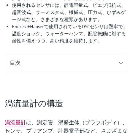
ー）
使用されるセンサには、静電容量式、ピエゾ抵抗式、
意思決定に活用できるプロセスの
機器固有の情報とドキュメント（取扱説明
Memosens technology
製品一覧
超音波式、サーミスタ式、機械式、圧力式、ひずみゲ
書、技術仕様書、後継製品、スペアパー
見える化で実現するオペレーショ
ージ式など、さまざまな種類があります。
ツ）を見つける
ナルエクセレンス
製品一覧
Endress+Hauserで使用されているDSCセンサは堅牢で、
温度ショック、ウォーターハンマ、配管振動に対する
スペアパーツの検索
耐性を備えつつ、高い精度を維持します。
製品ルート、注文コード、またはシリアル
番号から予備部品を検索
目次
渦流量計の構造
渦流量計
は、測定管、渦発生体（ブラフボディ）、
センサ、プリアンプ、計器電子部など、さまざまな