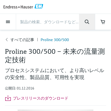
Back
Back
Back
Back
Back
Back
Back
Back
Back
Back
Back
Back
Back
Back
Back
Back
Back
Back
Back
Back
Back
Back
Back
Back
Back
Back
Back
Back
Back
Back
Back
Back
Back
Back
インダストリー
インダストリー
インダストリー
インダストリー
インダストリー
インダストリー
インダストリー
インダストリー
インダストリー
計装サービス
計装サービス
計装サービス
計装サービス
計装サービス
計装サービス
サポート
会社情報
会社情報
会社情報
会社情報
会社情報
会社情報
会社情報
会社情報
製品
製品
製品
製品
製品
製品
製品
製品
製品
製品
製品
流量計
レベル計・レベルスイッ
水質分析
温度計
圧力 / 差圧伝送器
記録計・システム製品
化学成分の光学式分析
Netilion IIoT
計装サービス
エンジニアリングサービ
サポートサービスおよび
計測器のメンテナンス
パフォーマンス最適化サー
インダストリー
サポート
会社情報
Endress+Hauserについて
プロダクトセンターの役
ケイパビリティ
ニュース＆ストーリー
イベント & トレーニング
キャリア
チ
ス
教育サービス
ビス
割
すべての記事
Proline 300/500
流量計
電磁流量計
pHセンサおよび変換器
温度伝送器
絶対圧およびゲージ圧測定
データマネージャ＆データロガー
TDLASとQF分析装置
Netilion Value
エンジニアリングサービス
検証サービス
食品 & 飲料産業
カスタマーサポート
Endress+Hauserについて
会社概要
プロセスの安全性
ニュース＆ストーリー概要
トレーニング
募集中の職種を見る
会
サポートハブ：Endress+Hauserのサポート
Proline 300/500 – 未来の流量測
レーダーレベル計
計器新規調整
計測器サポート
測定性能分析
Endress+Hauser Level+Pressure
社
に必要な情報を一括提供
レベル計・レベルスイッチ
コリオリ質量流量計
Conductivity sensors & transmitters
産業用温度計
差圧測定
プロセス表示器およびコントロー
ラマン分光システム
Netilion Health
サポートサービスおよび教育サー
現地校正サービス
水処理・排水処理
プロダクトセンターの役割
エンドレスハウザー ジャパン
サイバーセキュリティ
すべての記事
セミナー
Endress+Hauserで働く
情
定技術
報
ルユニット
ビス
音叉式レベルスイッチ
産業プロジェクト管理サービス
スマートサポートコネクト
校正周期の最適化
Endress+Hauser Flow
ダウンロード
水質分析
超音波流量計
濁度センサ & 変換器
サーモウェル
製品一覧
排出ガス監視ソリューション
Netilion Analytics
プロセスアナライザサービス
石油・ガス／海事産業
ケイパビリティ
財務成績
プロジェクトのプロセスオートメ
プレスリリース
展示会
プロセスシステムにおいて、より高いレベル
その他の採用情報
取扱説明書、カタログ、ソフトウェア、ビ
電源およびバリア
計測器のメンテナンス
ーション
ガイドレーダーレベル計
延長保証
プロセス計装トレーニング講座
ダイナミックインストールベース
Endress+Hauser Liquid Analysis
デオ、認定書、その他さまざまなドキュメ
の安全性、製品品質、可用性を実現
温度計
渦流量計
塩素センサ & 変換器
高温用温度計
粒子計測機器
Netilionライブラリ
計測機器の修理
ライフサイエンス
導入事例
グループ経営陣
クイックファクト
オンラインセミナー
ントの検索、ダウンロードが可能です。
分析
Job opportunities at Analytik Jena
ワイヤレスHART ソリューション
パフォーマンス最適化サービス
My Endress+Hauser
超音波式レベル計
Temperature+System Products
公開日: 01.12.2016
学ぶ
圧力 / 差圧伝送器
熱式質量流量計
溶存酸素センサおよび変換器
サニタリ温度計
デジタルアナライザソリューショ
Netilion Inventory
化学産業：サステナブルな成功の
ニュース＆ストーリー
沿革
メディア素材
サミット
Job opportunities with Innovative
プレスリリースのダウンロード
ゲートウェイ & モデム
ン
View all
パートナー
B2B インテグレーション
静電容量式レベル計
Endress+Hauser Digital Solutions
Sensor Technology IST AG
ラーニングセンター
記録計・システム製品
差圧流量測定
実験器具
一体型温度計
Netilion Connect
イベント & トレーニング
企業文化と価値感
プレスイベント
ネットワーキング