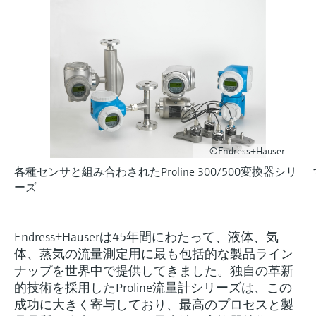
Endress+Hauserのラーニングプラットフォ
ハンドヘルドコミュニケータ
プロセスガスアナライザ
電力とエネルギー産業
静圧レベル測定
Endress+Hauser Optical Analysis
Job opportunities at
ームなら、場所を問わず、最新技術を効率
化学成分の光学式分析
製品一覧
自動ウォーターサンプラ
温度スイッチ
Netilion Device Viewer
キャリア
サステナビリティ
イベント & トレーニング ファイ
的に学べます。豊富なコースとリソース
Endress+Hauser SICK
Energy managers & application
大気質計測機器
鉱業、鉄鋼産業：持続可能な未来
ンダ
導電率式レベル計
Endress+Hauser SICK
で、あなたのスキルアップを力強くサポー
Netilion IIoT
TOC, COD & SAC アナライザ
表面温度計
Netilion Water
関連会社
トします。
managers
を引き出す
イベント & トレーニング
煙検出器
フロート式レベルスイッチ
研修、セミナー、展示会、サミット、オン
ソフトウェア
ORP（酸化 還元 電位）センサお
ケーブル付プローブ
ラインセミナーなど、さまざまなイベント
サージアレスタ
ユーティリティ - 蒸気ソリューシ
からお選びください。
よび変換器
視程測定装置
放射線式レベル計
ョン
マルチポイント温度計
製品一覧
©Endress+Hauser
汚泥界面センサおよび変換器
overheight detectors（車両の高さ
パドル式レベルスイッチ
製品ツール
各種センサと組み合わされたProline 300/500変換器シリ
製品一覧
超過検出器）
すべての業界の注目
ーズ
栄養塩測定用アナライザ & センサ
サーボ式レベル計
製品ファインダ
製品一覧
製品の特性から、製品を検索できます。
産業市場向けの持続可能性ソリュ
金属測定用アナライザ
機械式レベル計
Endress+Hauserは45年間にわたって、液体、気
ーション
製品選定ツール『Applicator』
体、蒸気の流量測定用に最も包括的な製品ライン
プロセスフォトメータ
用途に応じて製品を検索・選定・構成
マイクロ波バリアレベル測定
ナップを世界中で提供してきました。独自の革新
プロセス産業を変革するデジタル
的技術を採用したProline流量計シリーズは、この
の力
Device Viewer（デバイス ビューワ
マイクロ波透過による測定
圧力を使用したレベル測定
成功に大きく寄与しており、最高のプロセスと製