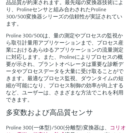
ー）
品品質が約束されます。最先端の変換器技術によ
意思決定に活用できるプロセスの
機器固有の情報とドキュメント（取扱説明
り、Prolineセンサと組み合わされたProline
Memosens technology
製品一覧
書、技術仕様書、後継製品、スペアパー
見える化で実現するオペレーショ
300/500変換器シリーズの信頼性が実証されてい
ツ）を見つける
ます。
ナルエクセレンス
製品一覧
スペアパーツの検索
Proline 300/500は、量の測定やプロセスの監視か
製品ルート、注文コード、またはシリアル
ら取引計量用アプリケーションまで、プロセス産
番号から予備部品を検索
業におけるあらゆるアプリケーションの流量測定
に対応します。また、Prolineによりプロセスの概
要が示され、プラントオペレータは重要な診断デ
ータやプロセスデータを大量に受け取ることがで
きます。最適なプロセス監視、ダウンタイムの短
縮が可能になり、プロセス制御の効率が向上する
など、ユーザーは、さまざまな方法でこれを利用
できます。
多変数および高品質センサ
Proline 300(一体型)/500(分離型)変換器は、
コリオ