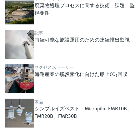
ー）
廃棄物処理プロセスに関する技術、課題、監
意思決定に活用できるプロセスの
機器固有の情報とドキュメント（取扱説明
Memosens technology
製品一覧
視要件
書、技術仕様書、後継製品、スペアパー
見える化で実現するオペレーショ
ツ）を見つける
ナルエクセレンス
製品一覧
記事
スペアパーツの検索
持続可能な施設運用のための連続排出監視
製品ルート、注文コード、またはシリアル
番号から予備部品を検索
サクセスストーリー
海運産業の脱炭素化に向けた船上CO₂回収
製品
シンプルイズベスト：Micropilot FMR10B、
FMR20B、FMR30B