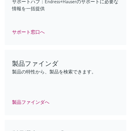
F
F
F
F
F
L
L
L
L
L
E
E
E
E
E
X
X
X
X
X
サポートハブ：Endress+Hauserのサポートに必要な
情報を一括提供
F
L
E
X
サポート窓口へ
FlexView FMA90 - レベル/流量測定
iTHERM ModuLine TM152
低範囲TOCアナライザ
GM700
iTHERM ModuLine TM152
用制御ユニット
Industrial modular thermometer
CA79
排出ガス監視ソリューション
Industrial modular thermometer
製品ファインダ
ENERSIC600
製品の特性から、製品を検索できます。
最新の接続技術および2台のセンササポートを使用
Imperial RTD/TC thermometer with barstock
ライフサイエンス産業における正確なオンライン
過酷な条件下でも効率的なプロセス分析を実現
Imperial RTD/TC thermometer with barstock
プロセスガス分析計
したシームレスな統合により、幅広いアプリケー
thermowell for a wide range of industrial applications
TOC監視
ログイン
thermowell for a wide range of industrial applications
ションに対応
ログイン
ログイン
信頼性の高い取引計量用ガス分析のためのガスク
ログイン
ログイン
ロマトグラフ – エネルギー管理機能付き
製品ファインダへ
ログイン
F
L
E
X
F
F
F
L
L
L
E
E
E
X
X
X
F
L
E
X