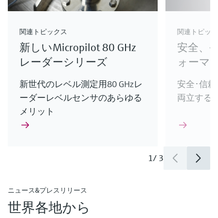
innovations for Oil & Gas.
Endress+Hauserのライフサイエンス産業向けの
けの新製品やイノベーションをご紹介します。
革新的ソリューション
介
最新の製品やイノベーションをご紹介します。
エンドレスハウザーの最新ソリューションで、
関連トピックス
関連トピック
お客様のプロセスをさらに最適化
新しいMicropilot 80 GHz
安全、
レーダーシリーズ
ォーマ
新世代のレベル測定用80 GHzレ
安全･信
ーダーレベルセンサのあらゆる
両立する
メリット
1
/
3
ニュース&プレスリリース
世界各地から