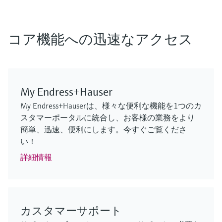
F
F
F
F
F
F
L
L
L
L
L
L
E
E
E
E
E
E
X
X
X
X
X
X
コア機能への迅速なアクセス
My Endress+Hauser
My Endress+Hauserは、様々な便利な機能を1つのカ
スタマーポータルに統合し、お客様の業務をより
MCS100FT
FLOWSIC610
Cerabar PMP63B – デジタル圧力伝送
iTHERM SurfaceLine TM611
FLOWSIC610
GM901
簡単、迅速、便利にします。今すぐご覧くださ
排出ガス監視ソリューション
超音波流量計
器
表面温度計
超音波流量計
プロセスガス分析計
い！
実績のあるFTIR測定技術による継続的な監視/制御
水素ガスの取引計量測定
静圧式レベル、絶対圧、ゲージ圧を高精度に測定
要件の厳しいアプリケーションにも対応する、高
水素ガスの取引計量測定
排出ガス監視およびプロセス制御用のCO測定
詳細情報
ログイン
ログイン
ログイン
い測定性能を備えた非挿入型の測温抵抗体/熱電対
ログイン
ログイン
温度計
ログイン
カスタマーサポート