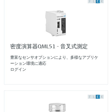
F
L
E
X
密度演算器QML51 - 音叉式測定
豊富なセンサオプションにより、多様なアプリケ
ーション環境に適応
ログイン
F
L
E
X