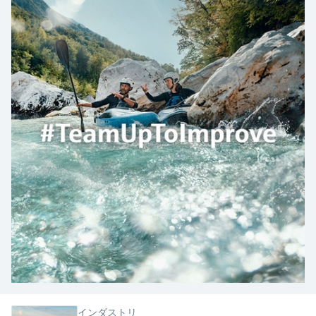
Endress+Hauserのラーニングプラットフォ
ハンドヘルドコミュニケータ
プロセスガスアナライザ
電力とエネルギー産業
静圧レベル測定
Endress+Hauser Optical Analysis
Job opportunities at
ームなら、場所を問わず、最新技術を効率
化学成分の光学式分析
製品一覧
自動ウォーターサンプラ
温度スイッチ
Netilion Device Viewer
キャリア
サステナビリティ
イベント & トレーニング ファイ
的に学べます。豊富なコースとリソース
Endress+Hauser SICK
Energy managers & application
大気質計測機器
鉱業、鉄鋼産業：持続可能な未来
ンダ
導電率式レベル計
Endress+Hauser SICK
で、あなたのスキルアップを力強くサポー
Netilion IIoT
TOC, COD & SAC アナライザ
表面温度計
Netilion Water
関連会社
トします。
managers
を引き出す
イベント & トレーニング
煙検出器
フロート式レベルスイッチ
研修、セミナー、展示会、サミット、オン
ソフトウェア
ORP（酸化 還元 電位）センサお
ケーブル付プローブ
ラインセミナーなど、さまざまなイベント
サージアレスタ
ユーティリティ - 蒸気ソリューシ
からお選びください。
よび変換器
視程測定装置
放射線式レベル計
ョン
マルチポイント温度計
製品一覧
汚泥界面センサおよび変換器
overheight detectors（車両の高さ
パドル式レベルスイッチ
製品ツール
製品一覧
超過検出器）
すべての業界の注目
栄養塩測定用アナライザ & センサ
サーボ式レベル計
製品ファインダ
製品一覧
製品の特性から、製品を検索できます。
産業市場向けの持続可能性ソリュ
金属測定用アナライザ
機械式レベル計
ーション
製品選定ツール『Applicator』
プロセスフォトメータ
用途に応じて製品を検索・選定・構成
マイクロ波バリアレベル測定
プロセス産業を変革するデジタル
の力
Device Viewer（デバイス ビューワ
マイクロ波透過による測定
圧力を使用したレベル測定
インダストリ