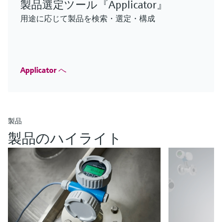
製品選定ツール『Applicator』
F
L
E
X
用途に応じて製品を検索・選定・構成
密度演算器QML51 - 音叉式測定
Applicator へ
iTHERM ModuLine TT152
Micropilot FMR43 – サニタリプロセ
MCS100FT
豊富なセンサオプションにより、多様なアプリケ
iTHERM SurfaceLine TM611
Barstock thermowell
ス用レーダーセンサ
排出ガス監視ソリューション
ーション環境に適応
密度演算器QML51 - 音叉式測定
表面温度計
ログイン
Imperial thermowell for a wide range of heavy duty
小型容器でレベル変化の速いアプリケーションに
実績のあるFTIR測定技術による継続的な監視/制御
豊富なセンサオプションにより、多様なアプリケ
製品
要件の厳しいアプリケーションにも対応する、高
industrial applications
も対応する高性能センサ
ログイン
ーション環境に適応
い測定性能を備えた非挿入型の測温抵抗体/熱電対
ログイン
ログイン
製品のハイライト
ログイン
温度計
ログイン
電力・エネルギー産業向けの新製
品
鉱業、鉱物および金属産業向けの
Innovations for Oil & Gas
ライフサイエンス向けイノベー
新製品
お客様のプロセスを強化する最新の製品・ソリ
化学産業向けの新製品
ション
Check out our latest industry launches and
ューションをぜひご覧ください
Endress+Hauserの鉱業、鉱物および金属産業向
水処理・排水処理・廃棄物分野の
化学産業向けの新製品やイノベーションをご紹