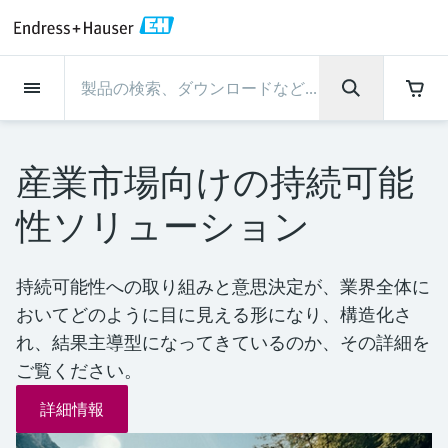
Back
Back
Back
Back
Back
Back
Back
Back
Back
Back
Back
Back
Back
Back
Back
Back
Back
Back
Back
Back
Back
Back
Back
Back
Back
Back
Back
Back
Back
Back
Back
Back
Back
Back
インダストリー
インダストリー
インダストリー
インダストリー
インダストリー
インダストリー
インダストリー
インダストリー
インダストリー
計装サービス
計装サービス
計装サービス
計装サービス
計装サービス
計装サービス
サポート
会社情報
会社情報
会社情報
会社情報
会社情報
会社情報
会社情報
会社情報
製品
製品
製品
製品
製品
製品
製品
製品
製品
製品
製品
流量計
レベル計・レベルスイッ
水質分析
温度計
圧力 / 差圧伝送器
記録計・システム製品
化学成分の光学式分析
Netilion IIoT
計装サービス
エンジニアリングサービ
サポートサービスおよび
計測器のメンテナンス
パフォーマンス最適化サー
インダストリー
サポート
会社情報
Endress+Hauserについて
プロダクトセンターの役
ケイパビリティ
ニュース＆ストーリー
イベント & トレーニング
キャリア
チ
ス
教育サービス
ビス
割
産業市場向けの持続可能
流量計
電磁流量計
pHセンサおよび変換器
温度伝送器
絶対圧およびゲージ圧測定
データマネージャ＆データロガー
TDLASとQF分析装置
Netilion Value
エンジニアリングサービス
検証サービス
食品 & 飲料産業
カスタマーサポート
Endress+Hauserについて
会社概要
プロセスの安全性
ニュース＆ストーリー概要
トレーニング
募集中の職種を見る
サポートハブ：Endress+Hauserのサポート
レーダーレベル計
計器新規調整
計測器サポート
測定性能分析
Endress+Hauser Level+Pressure
性ソリューション
に必要な情報を一括提供
レベル計・レベルスイッチ
コリオリ質量流量計
Conductivity sensors & transmitters
産業用温度計
差圧測定
プロセス表示器およびコントロー
ラマン分光システム
Netilion Health
サポートサービスおよび教育サー
現地校正サービス
水処理・排水処理
プロダクトセンターの役割
エンドレスハウザー ジャパン
サイバーセキュリティ
すべての記事
セミナー
Endress+Hauserで働く
ルユニット
ビス
音叉式レベルスイッチ
産業プロジェクト管理サービス
スマートサポートコネクト
校正周期の最適化
Endress+Hauser Flow
ダウンロード
水質分析
超音波流量計
濁度センサ & 変換器
サーモウェル
製品一覧
排出ガス監視ソリューション
Netilion Analytics
プロセスアナライザサービス
石油・ガス／海事産業
ケイパビリティ
財務成績
プロジェクトのプロセスオートメ
プレスリリース
展示会
持続可能性への取り組みと意思決定が、業界全体に
その他の採用情報
取扱説明書、カタログ、ソフトウェア、ビ
電源およびバリア
計測器のメンテナンス
ーション
ガイドレーダーレベル計
延長保証
プロセス計装トレーニング講座
ダイナミックインストールベース
Endress+Hauser Liquid Analysis
デオ、認定書、その他さまざまなドキュメ
おいてどのように目に見える形になり、構造化さ
温度計
渦流量計
塩素センサ & 変換器
高温用温度計
粒子計測機器
Netilionライブラリ
計測機器の修理
ライフサイエンス
導入事例
グループ経営陣
クイックファクト
オンラインセミナー
ントの検索、ダウンロードが可能です。
分析
Job opportunities at Analytik Jena
れ、結果主導型になってきているのか、その詳細を
ワイヤレスHART ソリューション
パフォーマンス最適化サービス
My Endress+Hauser
超音波式レベル計
Temperature+System Products
ご覧ください。
学ぶ
圧力 / 差圧伝送器
熱式質量流量計
溶存酸素センサおよび変換器
サニタリ温度計
デジタルアナライザソリューショ
Netilion Inventory
化学産業：サステナブルな成功の
ニュース＆ストーリー
沿革
メディア素材
サミット
Job opportunities with Innovative
ゲートウェイ & モデム
ン
View all
パートナー
B2B インテグレーション
静電容量式レベル計
Endress+Hauser Digital Solutions
詳細情報
Sensor Technology IST AG
ラーニングセンター
記録計・システム製品
差圧流量測定
実験器具
一体型温度計
Netilion Connect
イベント & トレーニング
企業文化と価値感
プレスイベント
ネットワーキング