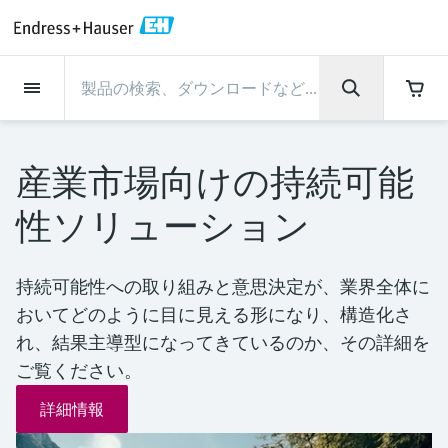
Back
Back
Back
Back
Back
Back
Back
Back
Back
Back
Back
Back
Back
Back
Back
Back
Back
Back
Back
Back
Back
Back
Back
Back
Back
Back
Back
Back
Back
Back
Back
Back
Back
Back
インダストリー
インダストリー
インダストリー
インダストリー
インダストリー
インダストリー
インダストリー
インダストリー
インダストリー
計装サービス
計装サービス
計装サービス
計装サービス
計装サービス
計装サービス
サポート
会社情報
会社情報
会社情報
会社情報
会社情報
会社情報
会社情報
会社情報
製品
製品
製品
製品
製品
製品
製品
製品
製品
製品
製品
流量計
レベル計・レベルスイッ
水質分析
温度計
圧力 / 差圧伝送器
記録計・システム製品
化学成分の光学式分析
Netilion IIoT
計装サービス
エンジニアリングサービ
サポートサービスおよび
計測器のメンテナンス
パフォーマンス最適化サー
インダストリー
サポート
会社情報
Endress+Hauserについて
プロダクトセンターの役
ケイパビリティ
ニュース＆ストーリー
イベント & トレーニング
キャリア
チ
ス
教育サービス
ビス
割
産業市場向けの持続可能
流量計
電磁流量計
pHセンサおよび変換器
温度伝送器
絶対圧およびゲージ圧測定
データマネージャ＆データロガー
TDLASとQF分析装置
Netilion Value
エンジニアリングサービス
検証サービス
食品 & 飲料産業
カスタマーサポート
Endress+Hauserについて
会社概要
プロセスの安全性
ニュース＆ストーリー概要
トレーニング
募集中の職種を見る
サポートハブ：Endress+Hauserのサポート
レーダーレベル計
計器新規調整
計測器サポート
測定性能分析
Endress+Hauser Level+Pressure
性ソリューション
に必要な情報を一括提供
レベル計・レベルスイッチ
コリオリ質量流量計
Conductivity sensors & transmitters
産業用温度計
差圧測定
プロセス表示器およびコントロー
ラマン分光システム
Netilion Health
サポートサービスおよび教育サー
現地校正サービス
水処理・排水処理
プロダクトセンターの役割
エンドレスハウザー ジャパン
サイバーセキュリティ
すべての記事
セミナー
Endress+Hauserで働く
ルユニット
ビス
音叉式レベルスイッチ
産業プロジェクト管理サービス
スマートサポートコネクト
校正周期の最適化
Endress+Hauser Flow
ダウンロード
水質分析
超音波流量計
濁度センサ & 変換器
サーモウェル
製品一覧
排出ガス監視ソリューション
Netilion Analytics
プロセスアナライザサービス
石油・ガス／海事産業
ケイパビリティ
財務成績
プロジェクトのプロセスオートメ
プレスリリース
展示会
持続可能性への取り組みと意思決定が、業界全体に
その他の採用情報
取扱説明書、カタログ、ソフトウェア、ビ
電源およびバリア
計測器のメンテナンス
ーション
ガイドレーダーレベル計
延長保証
プロセス計装トレーニング講座
ダイナミックインストールベース
Endress+Hauser Liquid Analysis
デオ、認定書、その他さまざまなドキュメ
おいてどのように目に見える形になり、構造化さ
温度計
渦流量計
塩素センサ & 変換器
高温用温度計
粒子計測機器
Netilionライブラリ
計測機器の修理
ライフサイエンス
導入事例
グループ経営陣
クイックファクト
オンラインセミナー
ントの検索、ダウンロードが可能です。
分析
Job opportunities at Analytik Jena
れ、結果主導型になってきているのか、その詳細を
ワイヤレスHART ソリューション
パフォーマンス最適化サービス
My Endress+Hauser
超音波式レベル計
Temperature+System Products
ご覧ください。
学ぶ
圧力 / 差圧伝送器
熱式質量流量計
溶存酸素センサおよび変換器
サニタリ温度計
デジタルアナライザソリューショ
Netilion Inventory
化学産業：サステナブルな成功の
ニュース＆ストーリー
沿革
メディア素材
サミット
Job opportunities with Innovative
ゲートウェイ & モデム
ン
View all
パートナー
B2B インテグレーション
静電容量式レベル計
Endress+Hauser Digital Solutions
詳細情報
Sensor Technology IST AG
ラーニングセンター
記録計・システム製品
差圧流量測定
実験器具
一体型温度計
Netilion Connect
イベント & トレーニング
企業文化と価値感
プレスイベント
ネットワーキング