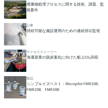
ー）
廃棄物処理プロセスに関する技術、課題、監
意思決定に活用できるプロセスの
機器固有の情報とドキュメント（取扱説明
Memosens technology
製品一覧
視要件
書、技術仕様書、後継製品、スペアパー
見える化で実現するオペレーショ
ツ）を見つける
ナルエクセレンス
製品一覧
記事
スペアパーツの検索
持続可能な施設運用のための連続排出監視
製品ルート、注文コード、またはシリアル
番号から予備部品を検索
サクセスストーリー
海運産業の脱炭素化に向けた船上CO₂回収
製品
シンプルイズベスト：Micropilot FMR10B、
FMR20B、FMR30B