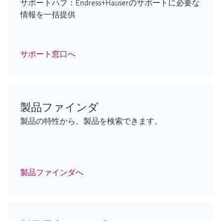
F
F
F
F
F
L
L
L
L
L
E
E
E
E
E
X
X
X
X
X
サポートハブ：Endress+Hauserのサポートに必要な
情報を一括提供
F
L
E
X
サポート窓口へ
FlexView FMA90 - レベル/流量測定
iTHERM ModuLine TM152
低範囲TOCアナライザ
GM700
iTHERM ModuLine TM152
用制御ユニット
Industrial modular thermometer
CA79
排出ガス監視ソリューション
Industrial modular thermometer
製品ファインダ
ENERSIC600
製品の特性から、製品を検索できます。
最新の接続技術および2台のセンササポートを使用
Imperial RTD/TC thermometer with barstock
ライフサイエンス産業における正確なオンライン
過酷な条件下でも効率的なプロセス分析を実現
Imperial RTD/TC thermometer with barstock
プロセスガス分析計
したシームレスな統合により、幅広いアプリケー
thermowell for a wide range of industrial applications
TOC監視
ログイン
thermowell for a wide range of industrial applications
ションに対応
ログイン
ログイン
信頼性の高い取引計量用ガス分析のためのガスク
ログイン
ログイン
ロマトグラフ – エネルギー管理機能付き
製品ファインダへ
ログイン
F
L
E
X
F
F
F
L
L
L
E
E
E
X
X
X
F
L
E
X