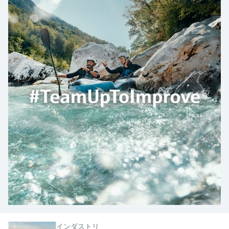
Endress+Hauserのラーニングプラットフォ
ハンドヘルドコミュニケータ
プロセスガスアナライザ
電力とエネルギー産業
静圧レベル測定
Endress+Hauser Optical Analysis
Job opportunities at
ームなら、場所を問わず、最新技術を効率
化学成分の光学式分析
製品一覧
自動ウォーターサンプラ
温度スイッチ
Netilion Device Viewer
キャリア
サステナビリティ
イベント & トレーニング ファイ
的に学べます。豊富なコースとリソース
Endress+Hauser SICK
Energy managers & application
大気質計測機器
鉱業、鉄鋼産業：持続可能な未来
ンダ
導電率式レベル計
Endress+Hauser SICK
で、あなたのスキルアップを力強くサポー
Netilion IIoT
TOC, COD & SAC アナライザ
表面温度計
Netilion Water
関連会社
トします。
managers
を引き出す
イベント & トレーニング
煙検出器
フロート式レベルスイッチ
研修、セミナー、展示会、サミット、オン
ソフトウェア
ORP（酸化 還元 電位）センサお
ケーブル付プローブ
ラインセミナーなど、さまざまなイベント
サージアレスタ
ユーティリティ - 蒸気ソリューシ
からお選びください。
よび変換器
視程測定装置
放射線式レベル計
ョン
マルチポイント温度計
製品一覧
汚泥界面センサおよび変換器
overheight detectors（車両の高さ
パドル式レベルスイッチ
製品ツール
製品一覧
超過検出器）
すべての業界の注目
栄養塩測定用アナライザ & センサ
サーボ式レベル計
製品ファインダ
製品一覧
製品の特性から、製品を検索できます。
産業市場向けの持続可能性ソリュ
金属測定用アナライザ
機械式レベル計
ーション
製品選定ツール『Applicator』
プロセスフォトメータ
用途に応じて製品を検索・選定・構成
マイクロ波バリアレベル測定
プロセス産業を変革するデジタル
の力
Device Viewer（デバイス ビューワ
マイクロ波透過による測定
圧力を使用したレベル測定
インダストリ