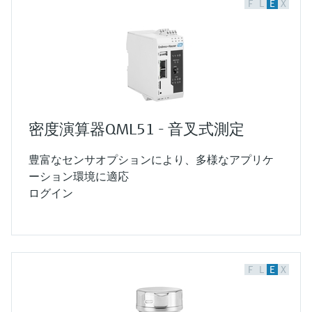
F
L
E
X
密度演算器QML51 - 音叉式測定
豊富なセンサオプションにより、多様なアプリケ
ーション環境に適応
ログイン
F
L
E
X