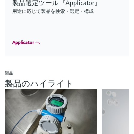
製品選定ツール『Applicator』
F
L
E
X
用途に応じて製品を検索・選定・構成
密度演算器QML51 - 音叉式測定
Applicator へ
iTHERM ModuLine TT152
Micropilot FMR43 – サニタリプロセ
MCS100FT
豊富なセンサオプションにより、多様なアプリケ
iTHERM SurfaceLine TM611
Barstock thermowell
ス用レーダーセンサ
排出ガス監視ソリューション
ーション環境に適応
密度演算器QML51 - 音叉式測定
表面温度計
ログイン
Imperial thermowell for a wide range of heavy duty
小型容器でレベル変化の速いアプリケーションに
実績のあるFTIR測定技術による継続的な監視/制御
豊富なセンサオプションにより、多様なアプリケ
製品
要件の厳しいアプリケーションにも対応する、高
industrial applications
も対応する高性能センサ
ログイン
ーション環境に適応
い測定性能を備えた非挿入型の測温抵抗体/熱電対
ログイン
ログイン
製品のハイライト
ログイン
温度計
ログイン
電力・エネルギー産業向けの新製
品
鉱業、鉱物および金属産業向けの
Innovations for Oil & Gas
ライフサイエンス向けイノベー
新製品
お客様のプロセスを強化する最新の製品・ソリ
化学産業向けの新製品
ション
Check out our latest industry launches and
ューションをぜひご覧ください
Endress+Hauserの鉱業、鉱物および金属産業向
水処理・排水処理・廃棄物分野の
化学産業向けの新製品やイノベーションをご紹