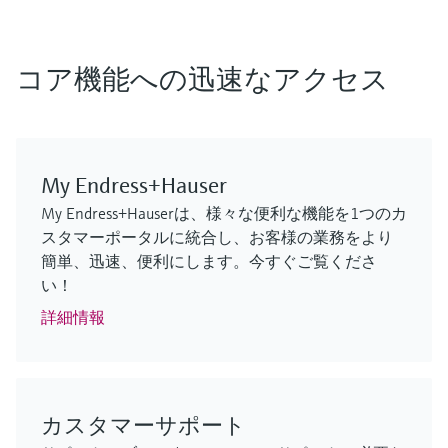
F
F
F
F
F
F
L
L
L
L
L
L
E
E
E
E
E
E
X
X
X
X
X
X
コア機能への迅速なアクセス
My Endress+Hauser
My Endress+Hauserは、様々な便利な機能を1つのカ
スタマーポータルに統合し、お客様の業務をより
MCS100FT
FLOWSIC610
Cerabar PMP63B – デジタル圧力伝送
iTHERM SurfaceLine TM611
FLOWSIC610
GM901
簡単、迅速、便利にします。今すぐご覧くださ
排出ガス監視ソリューション
超音波流量計
器
表面温度計
超音波流量計
プロセスガス分析計
い！
実績のあるFTIR測定技術による継続的な監視/制御
水素ガスの取引計量測定
静圧式レベル、絶対圧、ゲージ圧を高精度に測定
要件の厳しいアプリケーションにも対応する、高
水素ガスの取引計量測定
排出ガス監視およびプロセス制御用のCO測定
詳細情報
ログイン
ログイン
ログイン
い測定性能を備えた非挿入型の測温抵抗体/熱電対
ログイン
ログイン
温度計
ログイン
カスタマーサポート