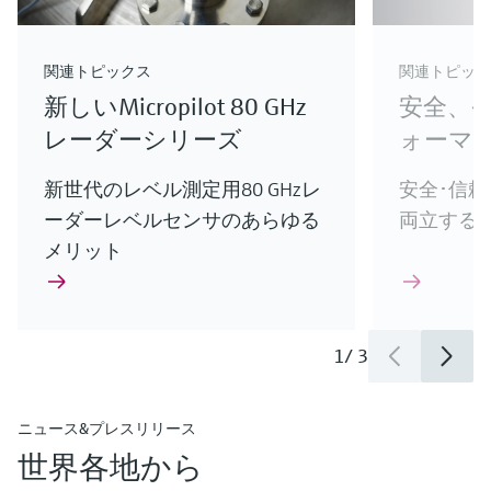
innovations for Oil & Gas.
Endress+Hauserのライフサイエンス産業向けの
けの新製品やイノベーションをご紹介します。
革新的ソリューション
介
最新の製品やイノベーションをご紹介します。
エンドレスハウザーの最新ソリューションで、
関連トピックス
関連トピック
お客様のプロセスをさらに最適化
新しいMicropilot 80 GHz
安全、
レーダーシリーズ
ォーマ
新世代のレベル測定用80 GHzレ
安全･信
ーダーレベルセンサのあらゆる
両立する
メリット
1
/
3
ニュース&プレスリリース
世界各地から