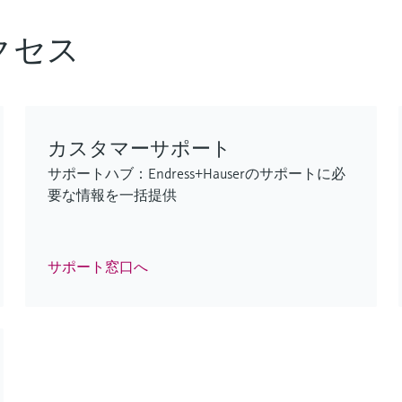
F
F
F
F
F
F
L
L
L
L
L
L
E
E
E
E
E
E
X
X
X
X
X
X
クセス
カスタマーサポート
サポートハブ：Endress+Hauserのサポートに必
FlexView FMA90 - レベル/流量測
iTHERM ModuLine TM152
低範囲TOCアナライザ
ENERSIC600
GM700
iTHERM ModuLine TM152
要な情報を一括提供
定用制御ユニット
Industrial modular thermometer
CA79
プロセスガス分析計
排出ガス監視ソリューション
Industrial modular thermometer
最新の接続技術および2台のセンササポートを
Imperial RTD/TC thermometer with barstock
ライフサイエンス産業における正確なオンライ
信頼性の高い取引計量用ガス分析のためのガス
過酷な条件下でも効率的なプロセス分析を実現
Imperial RTD/TC thermometer with barstock
使用したシームレスな統合により、幅広いアプ
thermowell for a wide range of industrial
ンTOC監視
クロマトグラフ – エネルギー管理機能付き
ログイン
thermowell for a wide range of industrial
サポート窓口へ
リケーションに対応
applications
ログイン
ログイン
applications
ログイン
ログイン
ログイン