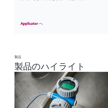
ライフサイエンス向けイノベーシ
お客様のプロセスを強化する最新の製品・ソリュ
水処理・排水処理・廃棄物分野の革
Innovations for Oil & Gas
化学産業向けの新製品
鉱業、鉱物および金属産業向けの新
Endress+Hauserのライフサイエンス産業向
エンドレスハウザーの最新ソリューションで、お
Check out our latest industry launches and innovations 
化学産業向けの新製品やイノベーションをご紹介
Endress+Hauserの鉱業、鉱物および金属産
Applicator へ
製品
製品のハイライト