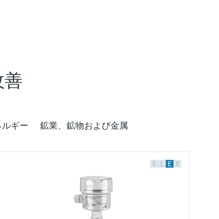
改善
ネルギー
鉱業、鉱物および金属
F
L
E
X