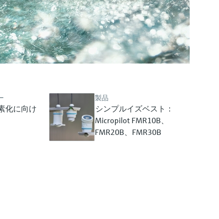
ー
製品
素化に向け
シンプルイズベスト：
Micropilot FMR10B、
FMR20B、FMR30B