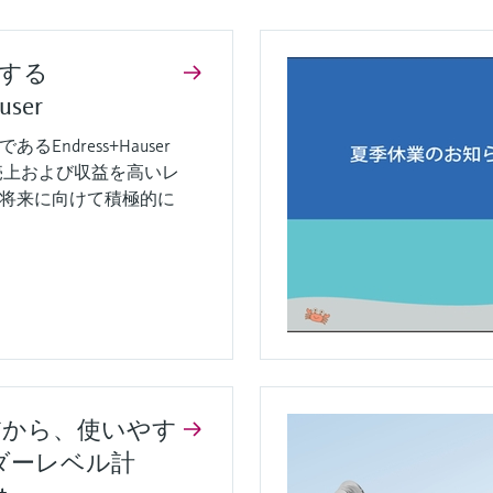
する
user
Endress+Hauser
の売上および収益を高いレ
将来に向けて積極的に
だから、使いやす
ダーレベル計