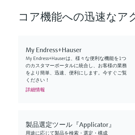
F
F
F
F
F
F
L
L
L
L
L
L
E
E
E
E
E
E
X
X
X
X
X
X
コア機能への迅速なア
My Endress+Hauser
My Endress+Hauserは、様々な便利な機能を1つ
MCS100FT
FLOWSIC610
Cerabar PMP63B – デジタル圧力伝
iTHERM SurfaceLine TM611
FLOWSIC610
GM901
のカスタマーポータルに統合し、お客様の業務
排出ガス監視ソリューション
超音波流量計
送器
表面温度計
超音波流量計
プロセスガス分析計
をより簡単、迅速、便利にします。今すぐご覧
ください！
実績のあるFTIR測定技術による継続的な監視/制
水素ガスの取引計量測定
静圧式レベル、絶対圧、ゲージ圧を高精度に測
要件の厳しいアプリケーションにも対応する、
水素ガスの取引計量測定
排出ガス監視およびプロセス制御用のCO測定
御
ログイン
定
高い測定性能を備えた非挿入型の測温抵抗体/
ログイン
ログイン
詳細情報
ログイン
ログイン
熱電対温度計
ログイン
製品選定ツール『Applicator』
電力・エネルギー産業向けの新製品
用途に応じて製品を検索・選定・構成