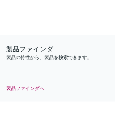
F
F
F
F
F
F
L
L
L
L
L
L
E
E
E
E
E
E
X
X
X
X
X
X
製品ファインダ
製品の特性から、製品を検索できます。
iTHERM SurfaceLine TM611
iTHERM ModuLine TT152
Micropilot FMR43 – サニタリプロ
密度演算器QML51 - 音叉式測定
密度演算器QML51 - 音叉式測定
MCS100FT
表面温度計
Barstock thermowell
セス用レーダーセンサ
排出ガス監視ソリューション
豊富なセンサオプションにより、多様なアプリ
豊富なセンサオプションにより、多様なアプリ
ケーション環境に適応
ケーション環境に適応
要件の厳しいアプリケーションにも対応する、
Imperial thermowell for a wide range of heavy duty
小型容器でレベル変化の速いアプリケーション
実績のあるFTIR測定技術による継続的な監視/制
ログイン
ログイン
高い測定性能を備えた非挿入型の測温抵抗体/
industrial applications
にも対応する高性能センサ
御
製品ファインダへ
熱電対温度計
ログイン
ログイン
ログイン
ログイン