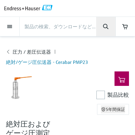
Back
Back
Back
Back
Back
Back
Back
Back
Back
Back
Back
Back
Back
Back
Back
Back
Back
Back
Back
Back
Back
Back
Back
Back
Back
Back
Back
Back
Back
Back
Back
Back
Back
Back
インダストリー
インダストリー
インダストリー
インダストリー
インダストリー
インダストリー
インダストリー
インダストリー
インダストリー
計装サービス
計装サービス
計装サービス
計装サービス
計装サービス
計装サービス
サポート
会社情報
会社情報
会社情報
会社情報
会社情報
会社情報
会社情報
会社情報
製品
製品
製品
製品
製品
製品
製品
製品
製品
製品
製品
流量計
レベル計・レベルスイッ
水質分析
温度計
圧力 / 差圧伝送器
記録計・システム製品
化学成分の光学式分析
Netilion IIoT
計装サービス
エンジニアリングサービ
サポートサービスおよび
計測器のメンテナンス
パフォーマンス最適化サー
インダストリー
サポート
会社情報
Endress+Hauserについて
プロダクトセンターの役
ケイパビリティ
ニュース＆ストーリー
イベント & トレーニング
キャリア
チ
ス
教育サービス
ビス
割
流量計
電磁流量計
pHセンサおよび変換器
温度伝送器
絶対圧およびゲージ圧測定
データマネージャ＆データロガー
TDLASとQF分析装置
Netilion Value
エンジニアリングサービス
検証サービス
食品 & 飲料産業
カスタマーサポート
Endress+Hauserについて
会社概要
プロセスの安全性
ニュース＆ストーリー概要
トレーニング
募集中の職種を見る
圧力 / 差圧伝送器
製
サポートハブ：Endress+Hauserのサポート
レーダーレベル計
計器新規調整
計測器サポート
測定性能分析
Endress+Hauser Level+Pressure
絶対/ゲージ圧伝送器 - Cerabar PMP23
品
に必要な情報を一括提供
レベル計・レベルスイッチ
コリオリ質量流量計
Conductivity sensors & transmitters
産業用温度計
差圧測定
プロセス表示器およびコントロー
ラマン分光システム
Netilion Health
サポートサービスおよび教育サー
現地校正サービス
水処理・排水処理
プロダクトセンターの役割
エンドレスハウザー ジャパン
サイバーセキュリティ
すべての記事
セミナー
Endress+Hauserで働く
ルユニット
ビス
音叉式レベルスイッチ
産業プロジェクト管理サービス
スマートサポートコネクト
校正周期の最適化
Endress+Hauser Flow
ダウンロード
水質分析
超音波流量計
濁度センサ & 変換器
サーモウェル
製品一覧
排出ガス監視ソリューション
Netilion Analytics
プロセスアナライザサービス
石油・ガス／海事産業
ケイパビリティ
財務成績
プロジェクトのプロセスオートメ
プレスリリース
展示会
その他の採用情報
取扱説明書、カタログ、ソフトウェア、ビ
電源およびバリア
計測器のメンテナンス
ーション
ガイドレーダーレベル計
延長保証
プロセス計装トレーニング講座
ダイナミックインストールベース
Endress+Hauser Liquid Analysis
デオ、認定書、その他さまざまなドキュメ
製品比較
温度計
渦流量計
塩素センサ & 変換器
高温用温度計
粒子計測機器
Netilionライブラリ
計測機器の修理
ライフサイエンス
導入事例
グループ経営陣
クイックファクト
オンラインセミナー
ントの検索、ダウンロードが可能です。
分析
Job opportunities at Analytik Jena
ワイヤレスHART ソリューション
パフォーマンス最適化サービス
My Endress+Hauser
超音波式レベル計
Temperature+System Products
5年間保証
学ぶ
圧力 / 差圧伝送器
熱式質量流量計
溶存酸素センサおよび変換器
サニタリ温度計
デジタルアナライザソリューショ
Netilion Inventory
化学産業：サステナブルな成功の
ニュース＆ストーリー
沿革
メディア素材
サミット
Job opportunities with Innovative
ゲートウェイ & モデム
ン
View all
パートナー
B2B インテグレーション
絶対圧および
静電容量式レベル計
Endress+Hauser Digital Solutions
Sensor Technology IST AG
ラーニングセンター
記録計・システム製品
差圧流量測定
実験器具
一体型温度計
Netilion Connect
イベント & トレーニング
企業文化と価値感
プレスイベント
ネットワーキング
ゲージ圧測定