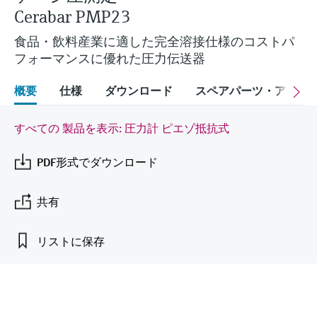
Endress+Hauserのラーニングプラットフォ
ハンドヘルドコミュニケータ
プロセスガスアナライザ
電力とエネルギー産業
静圧レベル測定
Endress+Hauser Optical Analysis
Cerabar PMP23
Job opportunities at
ームなら、場所を問わず、最新技術を効率
化学成分の光学式分析
製品一覧
自動ウォーターサンプラ
温度スイッチ
Netilion Device Viewer
キャリア
サステナビリティ
イベント & トレーニング ファイ
的に学べます。豊富なコースとリソース
Endress+Hauser SICK
食品・飲料産業に適した完全溶接仕様のコストパ
Energy managers & application
大気質計測機器
鉱業、鉄鋼産業：持続可能な未来
ンダ
導電率式レベル計
Endress+Hauser SICK
で、あなたのスキルアップを力強くサポー
フォーマンスに優れた圧力伝送器
Netilion IIoT
TOC, COD & SAC アナライザ
表面温度計
Netilion Water
関連会社
トします。
managers
を引き出す
イベント & トレーニング
煙検出器
フロート式レベルスイッチ
研修、セミナー、展示会、サミット、オン
概要
仕様
ダウンロード
スペアパーツ・アクセ
ソフトウェア
ORP（酸化 還元 電位）センサお
ケーブル付プローブ
ラインセミナーなど、さまざまなイベント
サージアレスタ
ユーティリティ - 蒸気ソリューシ
からお選びください。
よび変換器
視程測定装置
放射線式レベル計
ョン
すべての 製品を表示: 圧力計 ピエゾ抵抗式
マルチポイント温度計
製品一覧
汚泥界面センサおよび変換器
overheight detectors（車両の高さ
パドル式レベルスイッチ
製品ツール
PDF形式でダウンロード
製品一覧
超過検出器）
すべての業界の注目
栄養塩測定用アナライザ & センサ
サーボ式レベル計
製品ファインダ
共有
製品一覧
製品の特性から、製品を検索できます。
産業市場向けの持続可能性ソリュ
金属測定用アナライザ
機械式レベル計
ーション
リストに保存
製品選定ツール『Applicator』
プロセスフォトメータ
用途に応じて製品を検索・選定・構成
マイクロ波バリアレベル測定
プロセス産業を変革するデジタル
の力
Device Viewer（デバイス ビューワ
マイクロ波透過による測定
圧力を使用したレベル測定