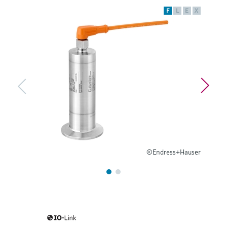
ー）
意思決定に活用できるプロセスの
F
L
E
X
機器固有の情報とドキュメント（取扱説明
Memosens technology
製品一覧
書、技術仕様書、後継製品、スペアパー
見える化で実現するオペレーショ
ツ）を見つける
ナルエクセレンス
製品一覧
スペアパーツの検索
製品ルート、注文コード、またはシリアル
番号から予備部品を検索
©Endress+Hauser