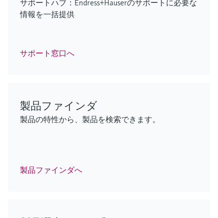
F
F
F
F
F
L
L
L
L
L
E
E
E
E
E
X
X
X
X
X
サポートハブ：Endress+Hauserのサポートに必要な
情報を一括提供
F
L
E
X
サポート窓口へ
FlexView FMA90 - レベル/流量測定
iTHERM ModuLine TM152
低範囲TOCアナライザ
GM700
iTHERM ModuLine TM152
用制御ユニット
Industrial modular thermometer
CA79
排出ガス監視ソリューション
Industrial modular thermometer
製品ファインダ
ENERSIC600
製品の特性から、製品を検索できます。
最新の接続技術および2台のセンササポートを使用
Imperial RTD/TC thermometer with barstock
ライフサイエンス産業における正確なオンライン
過酷な条件下でも効率的なプロセス分析を実現
Imperial RTD/TC thermometer with barstock
プロセスガス分析計
したシームレスな統合により、幅広いアプリケー
thermowell for a wide range of industrial applications
TOC監視
ログイン
thermowell for a wide range of industrial applications
ションに対応
ログイン
ログイン
信頼性の高い取引計量用ガス分析のためのガスク
ログイン
ログイン
ロマトグラフ – エネルギー管理機能付き
製品ファインダへ
ログイン
F
L
E
X
F
F
F
L
L
L
E
E
E
X
X
X
F
L
E
X