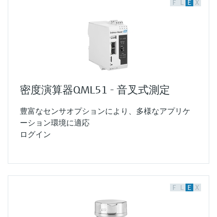
F
L
E
X
密度演算器QML51 - 音叉式測定
豊富なセンサオプションにより、多様なアプリケ
ーション環境に適応
ログイン
F
L
E
X