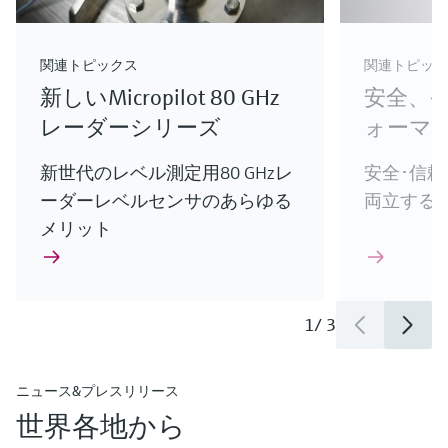
innovations for Oil & Gas.
Endress+Hauserのライフサイエンス産業向けの
けの新製品やイノベーションをご紹介します。
革新的ソリューション
介
最新の製品やイノベーションをご紹介します。
エンドレスハウザーの最新ソリューションで、
関連トピックス
関連トピック
お客様のプロセスをさらに最適化
新しいMicropilot 80 GHz
安全、
レーダーシリーズ
ォーマ
新世代のレベル測定用80 GHzレ
安全･信
ーダーレベルセンサのあらゆる
両立する
メリット
1
/
3
ニュース&プレスリリース
世界各地から