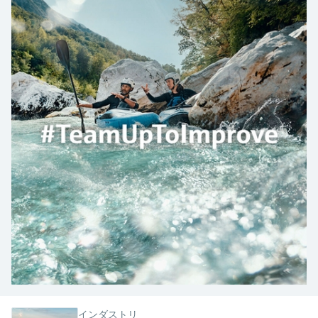
Endress+Hauserのラーニングプラットフォ
ハンドヘルドコミュニケータ
プロセスガスアナライザ
電力とエネルギー産業
静圧レベル測定
Endress+Hauser Optical Analysis
Job opportunities at
ームなら、場所を問わず、最新技術を効率
化学成分の光学式分析
製品一覧
自動ウォーターサンプラ
温度スイッチ
Netilion Device Viewer
キャリア
サステナビリティ
イベント & トレーニング ファイ
的に学べます。豊富なコースとリソース
Endress+Hauser SICK
Energy managers & application
大気質計測機器
鉱業、鉄鋼産業：持続可能な未来
ンダ
導電率式レベル計
Endress+Hauser SICK
で、あなたのスキルアップを力強くサポー
Netilion IIoT
TOC, COD & SAC アナライザ
表面温度計
Netilion Water
関連会社
トします。
managers
を引き出す
イベント & トレーニング
煙検出器
フロート式レベルスイッチ
研修、セミナー、展示会、サミット、オン
ソフトウェア
ORP（酸化 還元 電位）センサお
ケーブル付プローブ
ラインセミナーなど、さまざまなイベント
サージアレスタ
ユーティリティ - 蒸気ソリューシ
からお選びください。
よび変換器
視程測定装置
放射線式レベル計
ョン
マルチポイント温度計
製品一覧
汚泥界面センサおよび変換器
overheight detectors（車両の高さ
パドル式レベルスイッチ
製品ツール
製品一覧
超過検出器）
すべての業界の注目
栄養塩測定用アナライザ & センサ
サーボ式レベル計
製品ファインダ
製品一覧
製品の特性から、製品を検索できます。
産業市場向けの持続可能性ソリュ
金属測定用アナライザ
機械式レベル計
ーション
製品選定ツール『Applicator』
プロセスフォトメータ
用途に応じて製品を検索・選定・構成
マイクロ波バリアレベル測定
プロセス産業を変革するデジタル
の力
Device Viewer（デバイス ビューワ
マイクロ波透過による測定
圧力を使用したレベル測定
インダストリ