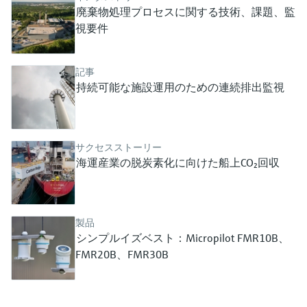
ー）
廃棄物処理プロセスに関する技術、課題、監
意思決定に活用できるプロセスの
機器固有の情報とドキュメント（取扱説明
Memosens technology
製品一覧
視要件
書、技術仕様書、後継製品、スペアパー
見える化で実現するオペレーショ
ツ）を見つける
ナルエクセレンス
製品一覧
記事
スペアパーツの検索
持続可能な施設運用のための連続排出監視
製品ルート、注文コード、またはシリアル
番号から予備部品を検索
サクセスストーリー
海運産業の脱炭素化に向けた船上CO₂回収
製品
シンプルイズベスト：Micropilot FMR10B、
FMR20B、FMR30B