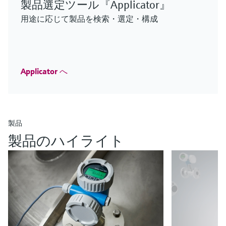
製品選定ツール『Applicator』
F
L
E
X
用途に応じて製品を検索・選定・構成
密度演算器QML51 - 音叉式測定
Applicator へ
iTHERM ModuLine TT152
Micropilot FMR43 – サニタリプロセ
MCS100FT
豊富なセンサオプションにより、多様なアプリケ
iTHERM SurfaceLine TM611
Barstock thermowell
ス用レーダーセンサ
排出ガス監視ソリューション
ーション環境に適応
密度演算器QML51 - 音叉式測定
表面温度計
ログイン
Imperial thermowell for a wide range of heavy duty
小型容器でレベル変化の速いアプリケーションに
実績のあるFTIR測定技術による継続的な監視/制御
豊富なセンサオプションにより、多様なアプリケ
製品
要件の厳しいアプリケーションにも対応する、高
industrial applications
も対応する高性能センサ
ログイン
ーション環境に適応
い測定性能を備えた非挿入型の測温抵抗体/熱電対
ログイン
ログイン
製品のハイライト
ログイン
温度計
ログイン
電力・エネルギー産業向けの新製
品
鉱業、鉱物および金属産業向けの
Innovations for Oil & Gas
ライフサイエンス向けイノベー
新製品
お客様のプロセスを強化する最新の製品・ソリ
化学産業向けの新製品
ション
Check out our latest industry launches and
ューションをぜひご覧ください
Endress+Hauserの鉱業、鉱物および金属産業向
水処理・排水処理・廃棄物分野の
化学産業向けの新製品やイノベーションをご紹