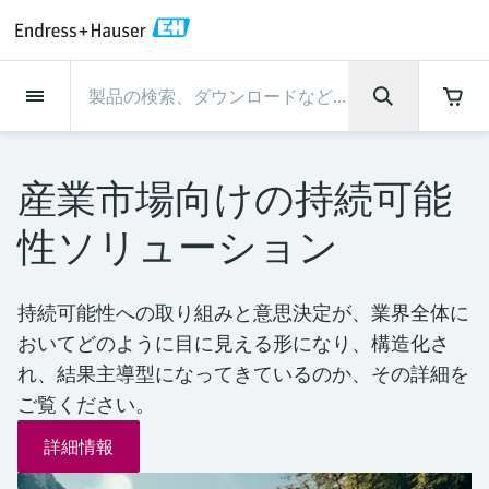
Back
Back
Back
Back
Back
Back
Back
Back
Back
Back
Back
Back
Back
Back
Back
Back
Back
Back
Back
Back
Back
Back
Back
Back
Back
Back
Back
Back
Back
Back
Back
Back
Back
Back
インダストリー
インダストリー
インダストリー
インダストリー
インダストリー
インダストリー
インダストリー
インダストリー
インダストリー
計装サービス
計装サービス
計装サービス
計装サービス
計装サービス
計装サービス
サポート
会社情報
会社情報
会社情報
会社情報
会社情報
会社情報
会社情報
会社情報
製品
製品
製品
製品
製品
製品
製品
製品
製品
製品
製品
流量計
レベル計・レベルスイッ
水質分析
温度計
圧力 / 差圧伝送器
記録計・システム製品
化学成分の光学式分析
Netilion IIoT
計装サービス
エンジニアリングサービ
サポートサービスおよび
計測器のメンテナンス
パフォーマンス最適化サー
インダストリー
サポート
会社情報
Endress+Hauserについて
プロダクトセンターの役
ケイパビリティ
ニュース＆ストーリー
イベント & トレーニング
キャリア
チ
ス
教育サービス
ビス
割
産業市場向けの持続可能
流量計
電磁流量計
pHセンサおよび変換器
温度伝送器
絶対圧およびゲージ圧測定
データマネージャ＆データロガー
TDLASとQF分析装置
Netilion Value
エンジニアリングサービス
検証サービス
食品 & 飲料産業
カスタマーサポート
Endress+Hauserについて
会社概要
プロセスの安全性
ニュース＆ストーリー概要
トレーニング
募集中の職種を見る
サポートハブ：Endress+Hauserのサポート
レーダーレベル計
計器新規調整
計測器サポート
測定性能分析
Endress+Hauser Level+Pressure
性ソリューション
に必要な情報を一括提供
レベル計・レベルスイッチ
コリオリ質量流量計
Conductivity sensors & transmitters
産業用温度計
差圧測定
プロセス表示器およびコントロー
ラマン分光システム
Netilion Health
サポートサービスおよび教育サー
現地校正サービス
水処理・排水処理
プロダクトセンターの役割
エンドレスハウザー ジャパン
サイバーセキュリティ
すべての記事
セミナー
Endress+Hauserで働く
ルユニット
ビス
音叉式レベルスイッチ
産業プロジェクト管理サービス
スマートサポートコネクト
校正周期の最適化
Endress+Hauser Flow
ダウンロード
水質分析
超音波流量計
濁度センサ & 変換器
サーモウェル
製品一覧
排出ガス監視ソリューション
Netilion Analytics
プロセスアナライザサービス
石油・ガス／海事産業
ケイパビリティ
財務成績
プロジェクトのプロセスオートメ
プレスリリース
展示会
持続可能性への取り組みと意思決定が、業界全体に
その他の採用情報
取扱説明書、カタログ、ソフトウェア、ビ
電源およびバリア
計測器のメンテナンス
ーション
ガイドレーダーレベル計
延長保証
プロセス計装トレーニング講座
ダイナミックインストールベース
Endress+Hauser Liquid Analysis
デオ、認定書、その他さまざまなドキュメ
おいてどのように目に見える形になり、構造化さ
温度計
渦流量計
塩素センサ & 変換器
高温用温度計
粒子計測機器
Netilionライブラリ
計測機器の修理
ライフサイエンス
導入事例
グループ経営陣
クイックファクト
オンラインセミナー
ントの検索、ダウンロードが可能です。
分析
Job opportunities at Analytik Jena
れ、結果主導型になってきているのか、その詳細を
ワイヤレスHART ソリューション
パフォーマンス最適化サービス
My Endress+Hauser
超音波式レベル計
Temperature+System Products
ご覧ください。
学ぶ
圧力 / 差圧伝送器
熱式質量流量計
溶存酸素センサおよび変換器
サニタリ温度計
デジタルアナライザソリューショ
Netilion Inventory
化学産業：サステナブルな成功の
ニュース＆ストーリー
沿革
メディア素材
サミット
Job opportunities with Innovative
ゲートウェイ & モデム
ン
View all
パートナー
B2B インテグレーション
静電容量式レベル計
Endress+Hauser Digital Solutions
詳細情報
Sensor Technology IST AG
ラーニングセンター
記録計・システム製品
差圧流量測定
実験器具
一体型温度計
Netilion Connect
イベント & トレーニング
企業文化と価値感
プレスイベント
ネットワーキング