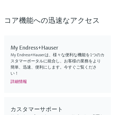
F
F
F
F
F
F
L
L
L
L
L
L
E
E
E
E
E
E
X
X
X
X
X
X
コア機能への迅速なアクセス
My Endress+Hauser
My Endress+Hauserは、様々な便利な機能を1つのカ
スタマーポータルに統合し、お客様の業務をより
MCS100FT
FLOWSIC610
Cerabar PMP63B – デジタル圧力伝送
iTHERM SurfaceLine TM611
FLOWSIC610
GM901
簡単、迅速、便利にします。今すぐご覧くださ
排出ガス監視ソリューション
超音波流量計
器
表面温度計
超音波流量計
プロセスガス分析計
い！
実績のあるFTIR測定技術による継続的な監視/制御
水素ガスの取引計量測定
静圧式レベル、絶対圧、ゲージ圧を高精度に測定
要件の厳しいアプリケーションにも対応する、高
水素ガスの取引計量測定
排出ガス監視およびプロセス制御用のCO測定
詳細情報
ログイン
ログイン
ログイン
い測定性能を備えた非挿入型の測温抵抗体/熱電対
ログイン
ログイン
温度計
ログイン
カスタマーサポート