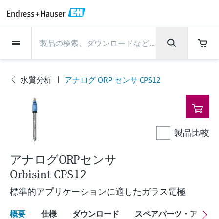
Back
Back
Back
Back
Back
Back
Back
Back
Back
Back
Back
Back
Back
Back
Back
Back
Back
Back
Back
Back
Back
Back
Back
Back
Back
Back
Back
Back
Back
Back
Back
Back
Back
Back
インダストリー
インダストリー
インダストリー
インダストリー
インダストリー
インダストリー
インダストリー
インダストリー
インダストリー
計装サービス
計装サービス
計装サービス
計装サービス
計装サービス
計装サービス
サポート
会社情報
会社情報
会社情報
会社情報
会社情報
会社情報
会社情報
会社情報
製品
製品
製品
製品
製品
製品
製品
製品
製品
製品
製品
流量計
レベル計・レベルスイッ
水質分析
温度計
圧力 / 差圧伝送器
記録計・システム製品
化学成分の光学式分析
Netilion IIoT
計装サービス
エンジニアリングサービ
サポートサービスおよび
計測器のメンテナンス
パフォーマンス最適化サー
インダストリー
サポート
会社情報
Endress+Hauserについて
プロダクトセンターの役
ケイパビリティ
ニュース＆ストーリー
イベント & トレーニング
キャリア
チ
ス
教育サービス
ビス
割
水質分析
アナログ ORP センサ CPS12
流量計
電磁流量計
pHセンサおよび変換器
温度伝送器
絶対圧およびゲージ圧測定
データマネージャ＆データロガー
TDLASとQF分析装置
Netilion Value
エンジニアリングサービス
検証サービス
食品 & 飲料産業
カスタマーサポート
Endress+Hauserについて
会社概要
プロセスの安全性
ニュース＆ストーリー概要
トレーニング
募集中の職種を見る
製
サポートハブ：Endress+Hauserのサポート
レーダーレベル計
計器新規調整
計測器サポート
測定性能分析
Endress+Hauser Level+Pressure
品
に必要な情報を一括提供
レベル計・レベルスイッチ
コリオリ質量流量計
Conductivity sensors & transmitters
産業用温度計
差圧測定
プロセス表示器およびコントロー
ラマン分光システム
Netilion Health
サポートサービスおよび教育サー
現地校正サービス
水処理・排水処理
プロダクトセンターの役割
エンドレスハウザー ジャパン
サイバーセキュリティ
すべての記事
セミナー
Endress+Hauserで働く
ルユニット
ビス
音叉式レベルスイッチ
産業プロジェクト管理サービス
スマートサポートコネクト
校正周期の最適化
Endress+Hauser Flow
ダウンロード
製品比較
水質分析
超音波流量計
濁度センサ & 変換器
サーモウェル
製品一覧
排出ガス監視ソリューション
Netilion Analytics
プロセスアナライザサービス
石油・ガス／海事産業
ケイパビリティ
財務成績
プロジェクトのプロセスオートメ
プレスリリース
展示会
その他の採用情報
取扱説明書、カタログ、ソフトウェア、ビ
電源およびバリア
計測器のメンテナンス
ーション
ガイドレーダーレベル計
延長保証
プロセス計装トレーニング講座
ダイナミックインストールベース
Endress+Hauser Liquid Analysis
デオ、認定書、その他さまざまなドキュメ
アナログORPセンサ
温度計
渦流量計
塩素センサ & 変換器
高温用温度計
粒子計測機器
Netilionライブラリ
計測機器の修理
ライフサイエンス
導入事例
グループ経営陣
クイックファクト
オンラインセミナー
ントの検索、ダウンロードが可能です。
分析
Job opportunities at Analytik Jena
Orbisint CPS12
ワイヤレスHART ソリューション
パフォーマンス最適化サービス
My Endress+Hauser
超音波式レベル計
Temperature+System Products
学ぶ
圧力 / 差圧伝送器
熱式質量流量計
溶存酸素センサおよび変換器
サニタリ温度計
デジタルアナライザソリューショ
Netilion Inventory
化学産業：サステナブルな成功の
ニュース＆ストーリー
沿革
メディア素材
サミット
標準的アプリケーションに適したガラス電極
Job opportunities with Innovative
ゲートウェイ & モデム
ン
View all
パートナー
B2B インテグレーション
静電容量式レベル計
Endress+Hauser Digital Solutions
Sensor Technology IST AG
ラーニングセンター
記録計・システム製品
差圧流量測定
実験器具
一体型温度計
Netilion Connect
イベント & トレーニング
企業文化と価値感
プレスイベント
ネットワーキング
概要
仕様
ダウンロード
スペアパーツ・アクセ