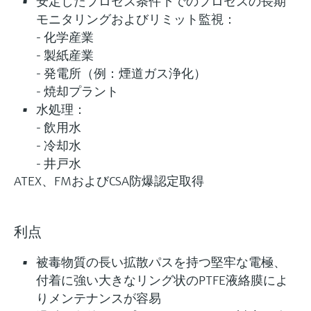
安定したプロセス条件下でのプロセスの長期
モニタリングおよびリミット監視：
- 化学産業
- 製紙産業
- 発電所（例：煙道ガス浄化）
- 焼却プラント
水処理：
- 飲用水
- 冷却水
- 井戸水
ATEX、FMおよびCSA防爆認定取得
利点
被毒物質の長い拡散パスを持つ堅牢な電極、
付着に強い大きなリング状のPTFE液絡膜によ
りメンテナンスが容易