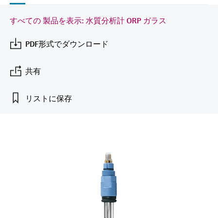
Endress+Hauserのラーニングプラットフォ
ハンドヘルドコミュニケータ
プロセスガスアナライザ
電力とエネルギー産業
静圧レベル測定
Endress+Hauser Optical Analysis
Job opportunities at
ームなら、場所を問わず、最新技術を効率
化学成分の光学式分析
製品一覧
自動ウォーターサンプラ
温度スイッチ
Netilion Device Viewer
キャリア
サステナビリティ
イベント & トレーニング ファイ
すべての 製品を表示: 水質分析計 ORP ガラス
的に学べます。豊富なコースとリソース
Endress+Hauser SICK
Energy managers & application
大気質計測機器
鉱業、鉄鋼産業：持続可能な未来
ンダ
導電率式レベル計
Endress+Hauser SICK
で、あなたのスキルアップを力強くサポー
Netilion IIoT
TOC, COD & SAC アナライザ
表面温度計
Netilion Water
関連会社
トします。
PDF形式でダウンロード
managers
を引き出す
イベント & トレーニング
煙検出器
フロート式レベルスイッチ
研修、セミナー、展示会、サミット、オン
ソフトウェア
ORP（酸化 還元 電位）センサお
ケーブル付プローブ
ラインセミナーなど、さまざまなイベント
サージアレスタ
ユーティリティ - 蒸気ソリューシ
共有
からお選びください。
よび変換器
視程測定装置
放射線式レベル計
ョン
マルチポイント温度計
製品一覧
リストに保存
汚泥界面センサおよび変換器
overheight detectors（車両の高さ
パドル式レベルスイッチ
製品ツール
製品一覧
超過検出器）
すべての業界の注目
栄養塩測定用アナライザ & センサ
サーボ式レベル計
製品ファインダ
製品一覧
製品の特性から、製品を検索できます。
産業市場向けの持続可能性ソリュ
金属測定用アナライザ
機械式レベル計
ーション
製品選定ツール『Applicator』
プロセスフォトメータ
用途に応じて製品を検索・選定・構成
マイクロ波バリアレベル測定
プロセス産業を変革するデジタル
の力
Device Viewer（デバイス ビューワ
マイクロ波透過による測定
圧力を使用したレベル測定