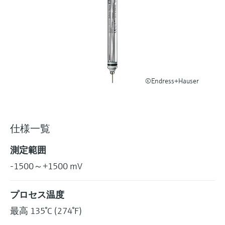
ー）
意思決定に活用できるプロセスの
機器固有の情報とドキュメント（取扱説明
Memosens technology
製品一覧
書、技術仕様書、後継製品、スペアパー
見える化で実現するオペレーショ
ツ）を見つける
ナルエクセレンス
製品一覧
スペアパーツの検索
製品ルート、注文コード、またはシリアル
番号から予備部品を検索
©Endress+Hauser
仕様一覧
測定範囲
-1500～+1500 mV
プロセス温度
最高 135°C (274°F)