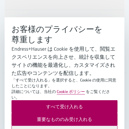
インダストリー
お客様のプライバシーを
尊重します
サポート
Endress+Hauser は Cookie を使用して、閲覧エ
クスペリエンスを向上させ、統計を収集して
会社情報
サイトの機能を最適化し、カスタマイズされ
た広告やコンテンツを配信します。
「すべて受け入れる」を選択すると、Cookie の使用に同意
したことになります。
JPN
•
日本語
詳細については、当社の
Cookie ポリシー
をご覧くださ
い。
すべて受け入れる
Copyright © Endress+Hauser Group Services AG
Imprint
ご利用規約
データ保護
重要なもののみ受け入れる
販売基本条件/個人情報保護等