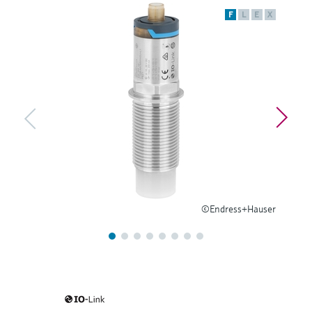
ー）
意思決定に活用できるプロセスの
F
L
E
X
機器固有の情報とドキュメント（取扱説明
Memosens technology
製品一覧
書、技術仕様書、後継製品、スペアパー
見える化で実現するオペレーショ
ツ）を見つける
ナルエクセレンス
製品一覧
スペアパーツの検索
製品ルート、注文コード、またはシリアル
番号から予備部品を検索
©Endress+Hauser