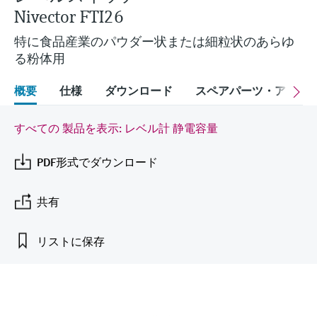
Endress+Hauserのラーニングプラットフォ
ハンドヘルドコミュニケータ
プロセスガスアナライザ
電力とエネルギー産業
静圧レベル測定
Endress+Hauser Optical Analysis
Nivector FTI26
Job opportunities at
ームなら、場所を問わず、最新技術を効率
化学成分の光学式分析
製品一覧
自動ウォーターサンプラ
温度スイッチ
Netilion Device Viewer
キャリア
サステナビリティ
イベント & トレーニング ファイ
的に学べます。豊富なコースとリソース
Endress+Hauser SICK
特に食品産業のパウダー状または細粒状のあらゆ
Energy managers & application
大気質計測機器
鉱業、鉄鋼産業：持続可能な未来
ンダ
導電率式レベル計
Endress+Hauser SICK
で、あなたのスキルアップを力強くサポー
る粉体用
Netilion IIoT
TOC, COD & SAC アナライザ
表面温度計
Netilion Water
関連会社
トします。
managers
を引き出す
イベント & トレーニング
煙検出器
フロート式レベルスイッチ
研修、セミナー、展示会、サミット、オン
概要
仕様
ダウンロード
スペアパーツ・アクセ
ソフトウェア
ORP（酸化 還元 電位）センサお
ケーブル付プローブ
ラインセミナーなど、さまざまなイベント
サージアレスタ
ユーティリティ - 蒸気ソリューシ
からお選びください。
よび変換器
視程測定装置
放射線式レベル計
ョン
すべての 製品を表示: レベル計 静電容量
マルチポイント温度計
製品一覧
汚泥界面センサおよび変換器
overheight detectors（車両の高さ
パドル式レベルスイッチ
製品ツール
PDF形式でダウンロード
製品一覧
超過検出器）
すべての業界の注目
栄養塩測定用アナライザ & センサ
サーボ式レベル計
製品ファインダ
共有
製品一覧
製品の特性から、製品を検索できます。
産業市場向けの持続可能性ソリュ
金属測定用アナライザ
機械式レベル計
ーション
リストに保存
製品選定ツール『Applicator』
プロセスフォトメータ
用途に応じて製品を検索・選定・構成
マイクロ波バリアレベル測定
プロセス産業を変革するデジタル
の力
Device Viewer（デバイス ビューワ
マイクロ波透過による測定
圧力を使用したレベル測定