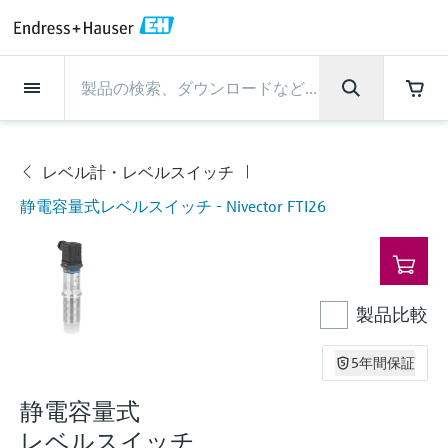
Back
Back
Back
Back
Back
Back
Back
Back
Back
Back
Back
Back
Back
Back
Back
Back
Back
Back
Back
Back
Back
Back
Back
Back
Back
Back
Back
Back
Back
Back
Back
Back
Back
Back
インダストリー
インダストリー
インダストリー
インダストリー
インダストリー
インダストリー
インダストリー
インダストリー
インダストリー
計装サービス
計装サービス
計装サービス
計装サービス
計装サービス
計装サービス
サポート
会社情報
会社情報
会社情報
会社情報
会社情報
会社情報
会社情報
会社情報
製品
製品
製品
製品
製品
製品
製品
製品
製品
製品
製品
流量計
レベル計・レベルスイッ
水質分析
温度計
圧力 / 差圧伝送器
記録計・システム製品
化学成分の光学式分析
Netilion IIoT
計装サービス
エンジニアリングサービ
サポートサービスおよび
計測器のメンテナンス
パフォーマンス最適化サー
インダストリー
サポート
会社情報
Endress+Hauserについて
プロダクトセンターの役
ケイパビリティ
ニュース＆ストーリー
イベント & トレーニング
キャリア
チ
ス
教育サービス
ビス
割
流量計
電磁流量計
pHセンサおよび変換器
温度伝送器
絶対圧およびゲージ圧測定
データマネージャ＆データロガー
TDLASとQF分析装置
Netilion Value
エンジニアリングサービス
検証サービス
食品 & 飲料産業
カスタマーサポート
Endress+Hauserについて
会社概要
プロセスの安全性
ニュース＆ストーリー概要
トレーニング
募集中の職種を見る
レベル計・レベルスイッチ
製
サポートハブ：Endress+Hauserのサポート
レーダーレベル計
計器新規調整
計測器サポート
測定性能分析
Endress+Hauser Level+Pressure
静電容量式レベルスイッチ - Nivector FTI26
品
に必要な情報を一括提供
レベル計・レベルスイッチ
コリオリ質量流量計
Conductivity sensors & transmitters
産業用温度計
差圧測定
プロセス表示器およびコントロー
ラマン分光システム
Netilion Health
サポートサービスおよび教育サー
現地校正サービス
水処理・排水処理
プロダクトセンターの役割
エンドレスハウザー ジャパン
サイバーセキュリティ
すべての記事
セミナー
Endress+Hauserで働く
ルユニット
ビス
音叉式レベルスイッチ
産業プロジェクト管理サービス
スマートサポートコネクト
校正周期の最適化
Endress+Hauser Flow
ダウンロード
水質分析
超音波流量計
濁度センサ & 変換器
サーモウェル
製品一覧
排出ガス監視ソリューション
Netilion Analytics
プロセスアナライザサービス
石油・ガス／海事産業
ケイパビリティ
財務成績
プロジェクトのプロセスオートメ
プレスリリース
展示会
その他の採用情報
取扱説明書、カタログ、ソフトウェア、ビ
電源およびバリア
計測器のメンテナンス
ーション
ガイドレーダーレベル計
延長保証
プロセス計装トレーニング講座
ダイナミックインストールベース
Endress+Hauser Liquid Analysis
デオ、認定書、その他さまざまなドキュメ
製品比較
温度計
渦流量計
塩素センサ & 変換器
高温用温度計
粒子計測機器
Netilionライブラリ
計測機器の修理
ライフサイエンス
導入事例
グループ経営陣
クイックファクト
オンラインセミナー
ントの検索、ダウンロードが可能です。
分析
Job opportunities at Analytik Jena
ワイヤレスHART ソリューション
パフォーマンス最適化サービス
My Endress+Hauser
超音波式レベル計
Temperature+System Products
5年間保証
学ぶ
圧力 / 差圧伝送器
熱式質量流量計
溶存酸素センサおよび変換器
サニタリ温度計
デジタルアナライザソリューショ
Netilion Inventory
化学産業：サステナブルな成功の
ニュース＆ストーリー
沿革
メディア素材
サミット
Job opportunities with Innovative
ゲートウェイ & モデム
ン
View all
パートナー
B2B インテグレーション
静電容量式
静電容量式レベル計
Endress+Hauser Digital Solutions
Sensor Technology IST AG
ラーニングセンター
記録計・システム製品
差圧流量測定
実験器具
一体型温度計
Netilion Connect
イベント & トレーニング
企業文化と価値感
プレスイベント
ネットワーキング
レベルスイッチ