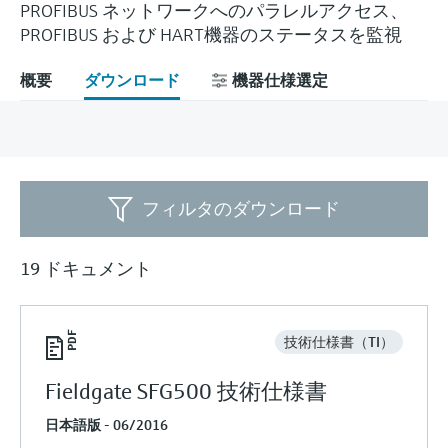
Endress+Hauserのラーニングプラットフォ
PROFIBUS ネットワークへのパラレルアクセス、
ハンドヘルドコミュニケータ
プロセスガスアナライザ
電力とエネルギー産業
静圧レベル測定
Endress+Hauser Optical Analysis
Job opportunities at
ームなら、場所を問わず、最新技術を効率
PROFIBUS および HART機器のステータスを監視
化学成分の光学式分析
製品一覧
自動ウォーターサンプラ
温度スイッチ
Netilion Device Viewer
キャリア
サステナビリティ
イベント & トレーニング ファイ
的に学べます。豊富なコースとリソース
Endress+Hauser SICK
Energy managers & application
大気質計測機器
鉱業、鉄鋼産業：持続可能な未来
ンダ
導電率式レベル計
Endress+Hauser SICK
で、あなたのスキルアップを力強くサポー
概要
ダウンロード
機器仕様選定
Netilion IIoT
TOC, COD & SAC アナライザ
表面温度計
Netilion Water
関連会社
トします。
managers
を引き出す
イベント & トレーニング
煙検出器
フロート式レベルスイッチ
研修、セミナー、展示会、サミット、オン
ソフトウェア
ORP（酸化 還元 電位）センサお
ケーブル付プローブ
ラインセミナーなど、さまざまなイベント
サージアレスタ
ユーティリティ - 蒸気ソリューシ
からお選びください。
よび変換器
視程測定装置
放射線式レベル計
ョン
マルチポイント温度計
製品一覧
フィルタのダウンロード
汚泥界面センサおよび変換器
overheight detectors（車両の高さ
パドル式レベルスイッチ
製品ツール
製品一覧
超過検出器）
すべての業界の注目
19 ドキュメント
栄養塩測定用アナライザ & センサ
サーボ式レベル計
製品ファインダ
製品一覧
製品の特性から、製品を検索できます。
産業市場向けの持続可能性ソリュ
金属測定用アナライザ
機械式レベル計
ーション
技術仕様書（TI）
製品選定ツール『Applicator』
プロセスフォトメータ
用途に応じて製品を検索・選定・構成
マイクロ波バリアレベル測定
Fieldgate SFG500 技術仕様書
プロセス産業を変革するデジタル
の力
Device Viewer（デバイス ビューワ
日本語版 - 06/2016
マイクロ波透過による測定
圧力を使用したレベル測定