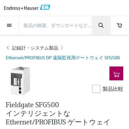
Back
Back
Back
Back
Back
Back
Back
Back
Back
Back
Back
Back
Back
Back
Back
Back
Back
Back
Back
Back
Back
Back
Back
Back
Back
Back
Back
Back
Back
Back
Back
Back
Back
Back
インダストリー
インダストリー
インダストリー
インダストリー
インダストリー
インダストリー
インダストリー
インダストリー
インダストリー
計装サービス
計装サービス
計装サービス
計装サービス
計装サービス
計装サービス
サポート
会社情報
会社情報
会社情報
会社情報
会社情報
会社情報
会社情報
会社情報
製品
製品
製品
製品
製品
製品
製品
製品
製品
製品
製品
流量計
レベル計・レベルスイッ
水質分析
温度計
圧力 / 差圧伝送器
記録計・システム製品
化学成分の光学式分析
Netilion IIoT
計装サービス
エンジニアリングサービ
サポートサービスおよび
計測器のメンテナンス
パフォーマンス最適化サー
インダストリー
サポート
会社情報
Endress+Hauserについて
プロダクトセンターの役
ケイパビリティ
ニュース＆ストーリー
イベント & トレーニング
キャリア
チ
ス
教育サービス
ビス
割
記録計・システム製品
流量計
電磁流量計
pHセンサおよび変換器
温度伝送器
絶対圧およびゲージ圧測定
データマネージャ＆データロガー
TDLASとQF分析装置
Netilion Value
エンジニアリングサービス
検証サービス
食品 & 飲料産業
カスタマーサポート
Endress+Hauserについて
会社概要
プロセスの安全性
ニュース＆ストーリー概要
トレーニング
募集中の職種を見る
製
サポートハブ：Endress+Hauserのサポート
Ethernet/PROFIBUS DP 遠隔監視用ゲートウェイ SFG500
レーダーレベル計
計器新規調整
計測器サポート
測定性能分析
Endress+Hauser Level+Pressure
品
に必要な情報を一括提供
レベル計・レベルスイッチ
コリオリ質量流量計
Conductivity sensors & transmitters
産業用温度計
差圧測定
プロセス表示器およびコントロー
ラマン分光システム
Netilion Health
サポートサービスおよび教育サー
現地校正サービス
水処理・排水処理
プロダクトセンターの役割
エンドレスハウザー ジャパン
サイバーセキュリティ
すべての記事
セミナー
Endress+Hauserで働く
ルユニット
ビス
音叉式レベルスイッチ
産業プロジェクト管理サービス
スマートサポートコネクト
校正周期の最適化
Endress+Hauser Flow
ダウンロード
水質分析
超音波流量計
濁度センサ & 変換器
サーモウェル
製品一覧
排出ガス監視ソリューション
Netilion Analytics
プロセスアナライザサービス
石油・ガス／海事産業
ケイパビリティ
財務成績
プロジェクトのプロセスオートメ
プレスリリース
展示会
その他の採用情報
取扱説明書、カタログ、ソフトウェア、ビ
電源およびバリア
計測器のメンテナンス
ーション
ガイドレーダーレベル計
延長保証
プロセス計装トレーニング講座
ダイナミックインストールベース
Endress+Hauser Liquid Analysis
製品比較
デオ、認定書、その他さまざまなドキュメ
温度計
渦流量計
塩素センサ & 変換器
高温用温度計
粒子計測機器
Netilionライブラリ
計測機器の修理
ライフサイエンス
導入事例
グループ経営陣
クイックファクト
オンラインセミナー
ントの検索、ダウンロードが可能です。
分析
Job opportunities at Analytik Jena
ワイヤレスHART ソリューション
パフォーマンス最適化サービス
My Endress+Hauser
超音波式レベル計
Temperature+System Products
Fieldgate SFG500
学ぶ
圧力 / 差圧伝送器
熱式質量流量計
溶存酸素センサおよび変換器
サニタリ温度計
デジタルアナライザソリューショ
Netilion Inventory
化学産業：サステナブルな成功の
ニュース＆ストーリー
沿革
メディア素材
サミット
インテリジェントな
Job opportunities with Innovative
ゲートウェイ & モデム
ン
View all
パートナー
B2B インテグレーション
静電容量式レベル計
Endress+Hauser Digital Solutions
Ethernet/PROFIBUS ゲートウェイ
Sensor Technology IST AG
ラーニングセンター
記録計・システム製品
差圧流量測定
実験器具
一体型温度計
Netilion Connect
イベント & トレーニング
企業文化と価値感
プレスイベント
ネットワーキング