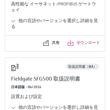
ー）
高性能な イーサネット/PROFIBUS ゲートウ
意思決定に活用できるプロセスの
機器固有の情報とドキュメント（取扱説明
Memosens technology
製品一覧
ェイ
書、技術仕様書、後継製品、スペアパー
見える化で実現するオペレーショ
ツ）を見つける
ナルエクセレンス
他の言語やバージョンを選択し詳細を見
製品一覧
る
スペアパーツの検索
製品ルート、注文コード、またはシリアル
番号から予備部品を検索
共有
ダウンロード
取扱説明書（BA）
Fieldgate SFG500 取扱説明書
日本語版 - 06/2016
設置および設定
他の言語やバージョンを選択し詳細を見