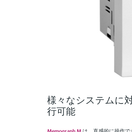
様々なシステムに
行可能
Memograph M
は、直感的に操作で