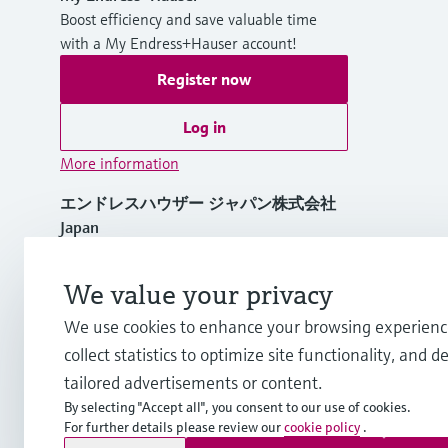
Boost efficiency and save valuable time
with a My Endress+Hauser account!
Register now
Log in
More information
エンドレスハウザー ジャパン株式会社
Japan
+81 3-4555-1911
We value your privacy
We use cookies to enhance your browsing experienc
info.jp@endress.com
collect statistics to optimize site functionality, and de
tailored advertisements or content.
By selecting "Accept all", you consent to our use of cookies.
For further details please review our
cookie policy
.
Copyright © Endress+Hauser Group Services AG