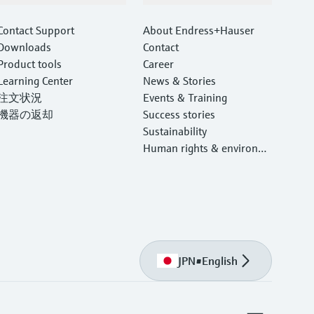
Contact Support
About Endress+Hauser
Downloads
Contact
Product tools
Career
Learning Center
News & Stories
注文状況
Events & Training
機器の返却
Success stories
Sustainability
Human rights & environm
ental protection
JPN
•
English