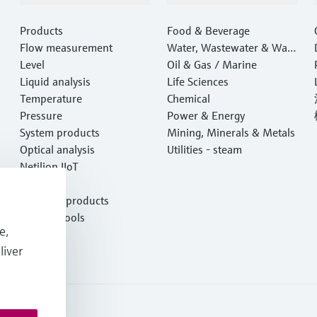
Products
Food & Beverage
Flow measurement
Water, Wastewater & Wast
Level
e
Oil & Gas / Marine
Liquid analysis
Life Sciences
Temperature
Chemical
Pressure
Power & Energy
System products
Mining, Minerals & Metals
Optical analysis
Utilities - steam
Netilion IIoT
Software
Featured products
Product tools
e,
Services
liver