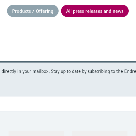
Products / Offering
All press releases and news
directly in your mailbox. Stay up to date by subscribing to the Endre
Products & Services
Industries