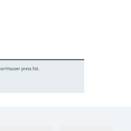
ss+Hauser press list.
Support
Company